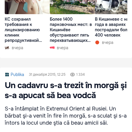
КС сохранил
Более 1400
В Кишиневе с нач
требования к
парковочных мест: в
года в авариях
лицензированию
Кишинёве
пострадали более
клиник
обустраивают пять
400 человек
репродуктивной
перехватывающих
вчера
медицины
парковок
вчера
вчера
Publika
31 декабря 2015, 12:25
1 334
Un cadavru s-a trezit în morgă şi
s-a apucat să bea vodcă
S-a întâmplat în Extremul Orient al Rusiei. Un
bărbat şi-a venit în fire în morgă, s-a sculat şi s-a
întors la locul unde ştia că beau amicii săi.