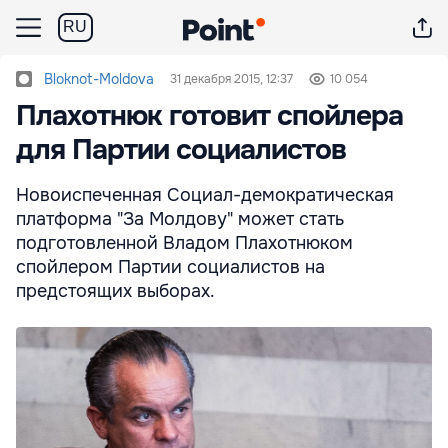
RU
Bloknot-Moldova
31 декабря 2015, 12:37
10 054
Плахотнюк готовит спойлера
для Партии социалистов
Новоиспеченная Социал-демократическая
платформа "За Молдову" может стать
подготовленной Владом Плахотнюком
спойлером Партии социалистов на
предстоящих выборах.