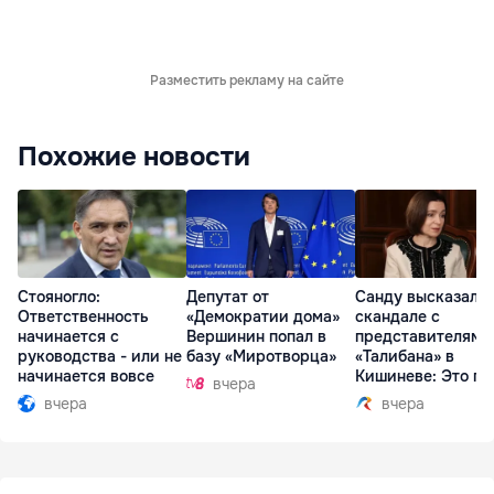
Разместить рекламу на сайте
Похожие новости
Стояногло:
Депутат от
Санду высказалас
Ответственность
«Демократии дома»
скандале с
начинается с
Вершинин попал в
представителями
руководства - или не
базу «Миротворца»
«Талибана» в
начинается вовсе
Кишиневе: Это по
вчера
вчера
вчера