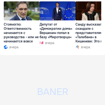
Стояногло:
Депутат от
Санду высказалас
Ответственность
«Демократии дома»
скандале с
начинается с
Вершинин попал в
представителями
руководства - или не
базу «Миротворца»
«Талибана» в
начинается вовсе
Кишиневе: Это по
вчера
вчера
вчера