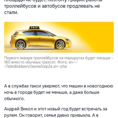
троллейбусов и автобусов продлевать не
стали.
Первого января троллейбусов на маршрутах будет меньше -
180 вместо обычных трехсот. Фото: xn---
-7sbkdbddaerv0asma5aip2a.xn--p1ai
А в службах такси уверяют, что машин в новогоднюю
ночь в городе будет не меньше, а даже больше
обычного.
Андрей Викол и этот новый год будет встречать за
рулем. Он говорит, семья давно привыкла. А в