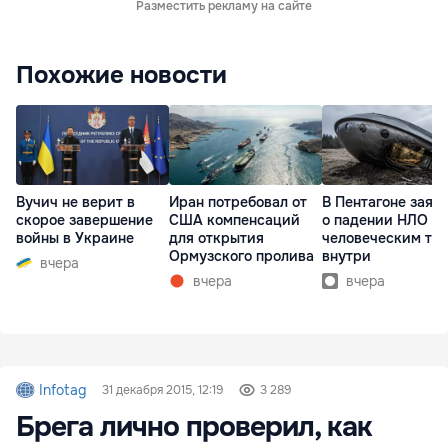
Разместить рекламу на сайте
Похожие новости
Вучич не верит в
Иран потребовал от
В Пентагоне заяв
скорое завершение
США компенсаций
о падении НЛО с
войны в Украине
для открытия
человеческим те
Ормузского пролива
внутри
вчера
вчера
вчера
Infotag
31 декабря 2015, 12:19
3 289
Брега лично проверил, как