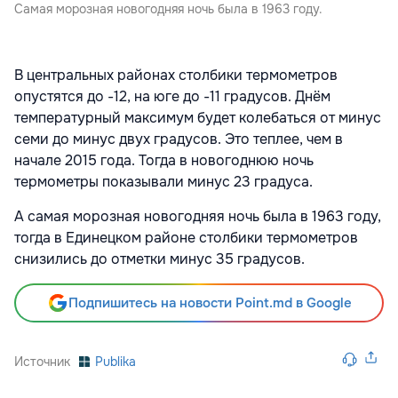
Самая морозная новогодняя ночь была в 1963 году.
В центральных районах столбики термометров
опустятся до -12, на юге до -11 градусов. Днём
температурный максимум будет колебаться от минус
семи до минус двух градусов. Это теплее, чем в
начале 2015 года. Тогда в новогоднюю ночь
термометры показывали минус 23 градуса.
А самая морозная новогодняя ночь была в 1963 году,
тогда в Единецком районе столбики термометров
снизились до отметки минус 35 градусов.
Подпишитесь на новости Point.md в Google
Источник
Publika