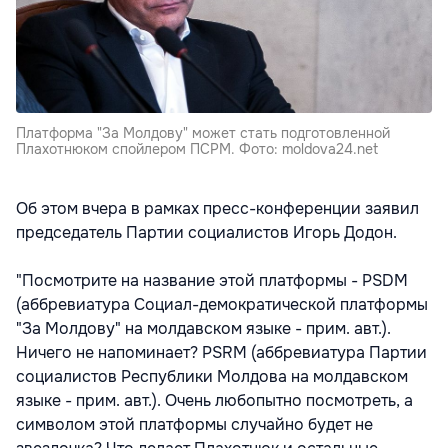
Платформа "За Молдову" может стать подготовленной
Плахотнюком спойлером ПСРМ. Фото: moldova24.net
Об этом вчера в рамках пресс-конференции заявил
председатель Партии социалистов Игорь Додон.
"Посмотрите на название этой платформы - PSDM
(аббревиатура Социал-демократической платформы
"За Молдову" на молдавском языке - прим. авт.).
Ничего не напоминает? PSRM (аббревиатура Партии
социалистов Республики Молдова на молдавском
языке - прим. авт.). Очень любопытно посмотреть, а
символом этой платформы случайно будет не