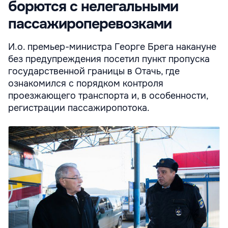
борются с нелегальными
пассажироперевозками
И.о. премьер-министра Георге Брега накануне
без предупреждения посетил пункт пропуска
государственной границы в Отачь, где
ознакомился с порядком контроля
проезжающего транспорта и, в особенности,
регистрации пассажиропотока.