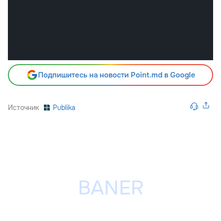
Подпишитесь на новости Point.md в Google
Источник
Publika