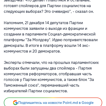
звездочка? Что делает Плахотнюк и остальные,
готовят спойлеров для Партии социалистов на
следующих выборах? Это очевидно", - сказал он.
Напомним, 21 декабря 14 депутатов Партии
коммунистов заявили о выходе из фракции и
создании в парламенте Социал-демократической
платформы "За Молдову". Идею поприветствовали
демократы. В итоге в платформу вошли 14 экс-
коммунистов и 20 демократов.
Эксперты отмечали, что на прошлых парламентских
выборах были запущены два спойлера - Партия
коммунистов реформаторов, отобравшая часть
голосов у Партии коммунистов, а также блок "За
Таможенный союз", переманивший часть
избирателей Партии социалистов.
Подпишитесь на новости Point.md в Google