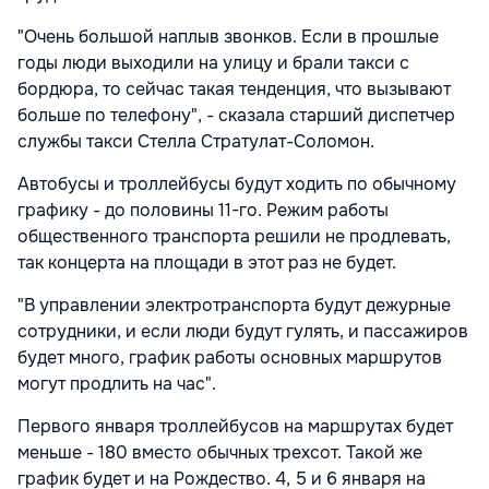
"Очень большой наплыв звонков. Если в прошлые
годы люди выходили на улицу и брали такси с
бордюра, то сейчас такая тенденция, что вызывают
больше по телефону", - сказала старший диспетчер
службы такси Стелла Стратулат-Соломон.
Автобусы и троллейбусы будут ходить по обычному
графику - до половины 11-го. Режим работы
общественного транспорта решили не продлевать,
так концерта на площади в этот раз не будет.
"В управлении электротранспорта будут дежурные
сотрудники, и если люди будут гулять, и пассажиров
будет много, график работы основных маршрутов
могут продлить на час".
Первого января троллейбусов на маршрутах будет
меньше - 180 вместо обычных трехсот. Такой же
график будет и на Рождество. 4, 5 и 6 января на