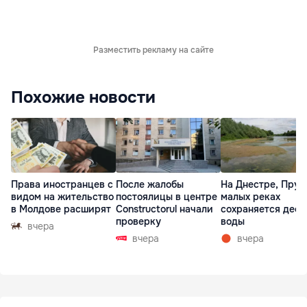
Разместить рекламу на сайте
Похожие новости
Права иностранцев с
После жалобы
На Днестре, Прут
видом на жительство
постоялицы в центре
малых реках
в Молдове расширят
Constructorul начали
сохраняется деф
проверку
воды
вчера
вчера
вчера