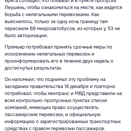
Брега сообщил, что побывал и в пункте пропуска
Леушень, чтобы ознакомиться на месте, как ведется
борьба с нелегальными перевозками. Как
выяснилось, только за одну ночь границу там
пересекли 68 микроавтобусов, из которых у 53 не
было авторизации.
Премьер потребовал принять срочные меры по
искоренению нелегальных перевозок и
проинформировать его в течение двух недель о
достигнутых результатах.
Он напомнил, что поднимал эту проблему на
заседании правительства 16 декабря и повторно
потребовал, чтобы минтранс и МВД представили на
всех контрольно-пропускных пунктах списки
компаний, имеющих право осуществлять
пассажирские перевозки, и официальную
информацию о зарегистрированных транспортных
средствах с правом перевозки пассажиров.