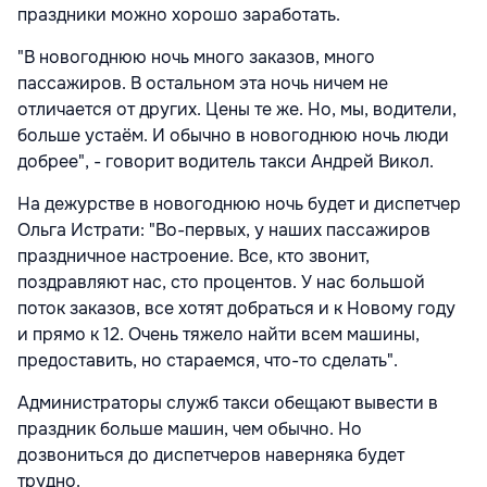
праздники можно хорошо заработать.
"В новогоднюю ночь много заказов, много
пассажиров. В остальном эта ночь ничем не
отличается от других. Цены те же. Но, мы, водители,
больше устаём. И обычно в новогоднюю ночь люди
добрее", - говорит водитель такси Андрей Викол.
На дежурстве в новогоднюю ночь будет и диспетчер
Ольга Истрати: "Во-первых, у наших пассажиров
праздничное настроение. Все, кто звонит,
поздравляют нас, сто процентов. У нас большой
поток заказов, все хотят добраться и к Новому году
и прямо к 12. Очень тяжело найти всем машины,
предоставить, но стараемся, что-то сделать".
Администраторы служб такси обещают вывести в
праздник больше машин, чем обычно. Но
дозвониться до диспетчеров наверняка будет
трудно.