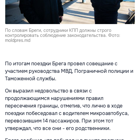
По словам Бреги, сотрудники КПП должны строго
контролировать соблюдение законодательства. Фото:
moldpres.md
По итогам поездки Брега провел совещание с
участием руководства МВД, Пограничной полиции и
Таможенной службы.
Он выразил недовольство в связи с
продолжающимся нарушениями правил
пересечения границы, отметив, что лично в ходе
поездки побеседовал с водителем микроавтобуса,
перевозившим 14 пассажиров. При этом тот
утверждал, что все они - его родственники.