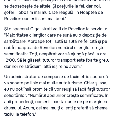
se deosebeşte de altele. Şi preţurile la fel, dar noi,
şoferii, obosim mai mult. De reegulă, în Noaptea de
Revelion oamenii sunt mai buni."
Şi dispecerul Olga Istrati va fi de Revelion la serviciu:
"Majoritatea clienţilor care ne sună au o depoziție de
sărbătoare. Aproape toţi, sută la sută ne felicită şi pe
noi. În noaptea de Revelion numărul clienţilor creşte
semnificativ. Toţi, neapărat vor să ajungă până la ora
12:00. Să le găseşti tuturor transport este foarte greu,
dar noi ne străduim, altă ieşire nu avem."
Un administrator de companie de taximetrie spune că
va scoate pe linie mai multe autoturisme. Chiar şi aşa,
eu nu pot însă promite că vor reuşi să facă faţă tuturor
solicitărilor: "Numărul apelurilor creşte semnificativ. În
anii precedenţi, oamenii luau taxiurile de pe marginea
drumului. Acum, cei mai mulţi clienţi preferă să cheme
taxiul la telefon."