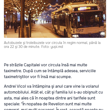
Autobuzele şi troleibuzele vor circula în regim normal, până la
ora 22 şi 30 de minute. Foto: yupi.md
Pe străzile Capitalei vor circula însă mai multe
taximetre. După cum se întâmplă adesea, serviciile
taximetriştilor vor fi însă mai scumpe.
Andrei Vicol va întâmpina şi anul care vine la volanul
automobilului. Atât el, cât şi familia lui s-au obişnuit cu
asta, mai ales că în noaptea dintre ani tarifele sunt
speciale: "În nopatea de Revelion sunt mai multe
comenzi, mai mulţi pasageri. În rest, această noapte nu