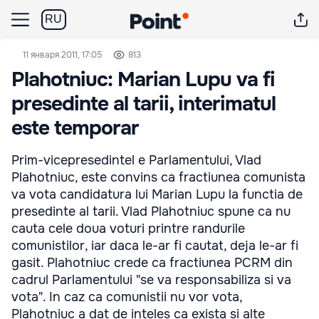
RU
11 января 2011, 17:05
813
Plahotniuc: Marian Lupu va fi
presedinte al tarii, interimatul
este temporar
Prim-vicepresedintel e Parlamentului, Vlad
Plahotniuc, este convins ca fractiunea comunista
va vota candidatura lui Marian Lupu la functia de
presedinte al tarii. Vlad Plahotniuc spune ca nu
cauta cele doua voturi printre randurile
comunistilor, iar daca le-ar fi cautat, deja le-ar fi
gasit. Plahotniuc crede ca fractiunea PCRM din
cadrul Parlamentului "se va responsabiliza si va
vota". In caz ca comunistii nu vor vota,
Plahotniuc a dat de inteles ca exista si alte