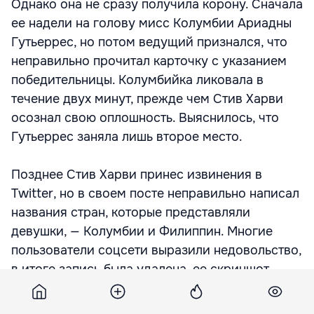
Однако она не сразу получила корону. Сначала
ее надели на голову мисс Колумбии Ариадны
Гутьеррес, но потом ведущий признался, что
неправильно прочитал карточку с указанием
победительницы. Колумбийка ликовала в
течение двух минут, прежде чем Стив Харви
осознал свою оплошность. Выяснилось, что
Гутьеррес заняла лишь второе место.
Позднее Стив Харви принес извинения в
Twitter, но в своем посте неправильно написал
названия стран, которые представляли
девушки, — Колумбии и Филиппин. Многие
пользователи соцсети выразили недовольство,
в итоге запись была удалена, ее скриншот
сделал телеканал Fox 5.