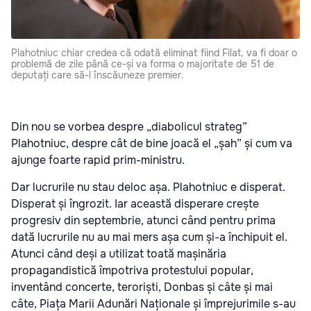
Plahotniuc chiar credea că odată eliminat fiind Filat, va fi doar o
problemă de zile până ce-și va forma o majoritate de 51 de
deputați care să-l înscăuneze premier.
Din nou se vorbea despre „diabolicul strateg”
Plahotniuc, despre cât de bine joacă el „șah” și cum va
ajunge foarte rapid prim-ministru.
Dar lucrurile nu stau deloc așa. Plahotniuc e disperat.
Disperat și îngrozit. Iar această disperare crește
progresiv din septembrie, atunci când pentru prima
dată lucrurile nu au mai mers așa cum și-a închipuit el.
Atunci când deși a utilizat toată mașinăria
propagandistică împotriva protestului popular,
inventând concerte, teroriști, Donbas și câte și mai
câte, Piața Marii Adunări Naționale și împrejurimile s-au