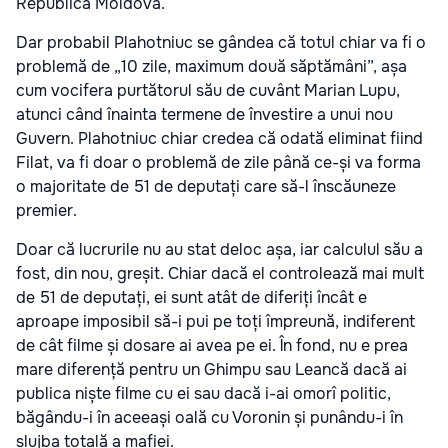
Republica Moldova.
Dar probabil Plahotniuc se gândea că totul chiar va fi o
problemă de „10 zile, maximum două săptămâni”, așa
cum vocifera purtătorul său de cuvânt Marian Lupu,
atunci când înainta termene de învestire a unui nou
Guvern. Plahotniuc chiar credea că odată eliminat fiind
Filat, va fi doar o problemă de zile până ce-și va forma
o majoritate de 51 de deputați care să-l înscăuneze
premier.
Doar că lucrurile nu au stat deloc așa, iar calculul său a
fost, din nou, greșit. Chiar dacă el controlează mai mult
de 51 de deputați, ei sunt atât de diferiți încât e
aproape imposibil să-i pui pe toți împreună, indiferent
de cât filme și dosare ai avea pe ei. În fond, nu e prea
mare diferență pentru un Ghimpu sau Leancă dacă ai
publica niște filme cu ei sau dacă i-ai omorî politic,
băgându-i în aceeași oală cu Voronin și punându-i în
slujba totală a mafiei.