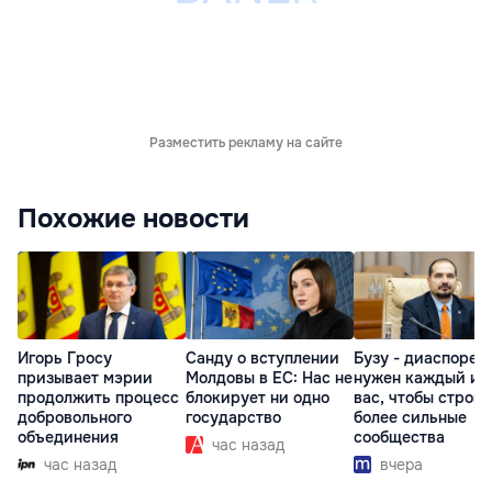
Разместить рекламу на сайте
Похожие новости
Игорь Гросу
Санду о вступлении
Бузу - диаспоре:
призывает мэрии
Молдовы в ЕС: Нас не
нужен каждый из
продолжить процесс
блокирует ни одно
вас, чтобы строит
добровольного
государство
более сильные
объединения
сообщества
час назад
час назад
вчера