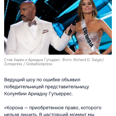
Стив Харви и Ариадна Гутьррес. Фото: Richard D. Salyer/
Zumapress / Globallookpress
Ведущий шоу по ошибке объявил
победительницей представительницу
Колумбии Ариадну Гутьеррес.
«Корона — приобретенное право, которого
нельзя лишить. В настоящий момент мы