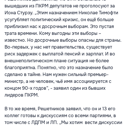
вышедших из ПКРМ депутатов не проголосуют за
Иона Стурзу. „Этим назначением Николае Тимофти
усугубляет политический кризис, он ещё больше
приблизил нас к досрочным выборам. Это пустая
трата времени. Кому выгодны эти выборы –
известно. Но досрочные выборы опасны для страны.
Во-первых, у нас нет правительства, существует
риск задержек с выплатой пенсий и зарплат. И во
внешнеполитическом плане ситуация не более
благоприятна. Понятно, что это назначение было
сделано в тайне. Нам нужен сильный премьер-
министр, а не человек, чьё имя ассоциируется с
концом 90-х годов”, - заявил один из бывших
лидеров ПКРМ.
В то же время, Решетников заявил, что он и 13 его
коллег готовы к дискуссиям со всеми партиями, в
том числе с ЛДПМ и ЛП. „Мы хотим вести дискуссии