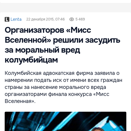
Lenta
22 декабря 2015, 07:46
5 469
Организаторов «Мисс
Вселенной» решили засудить
за моральный вред
колумбийцам
Колумбийская адвокатская фирма заявила о
намерении подать иск от имени всех граждан
страны за нанесение морального вреда
организаторами финала конкурса «Мисс
Вселенная».