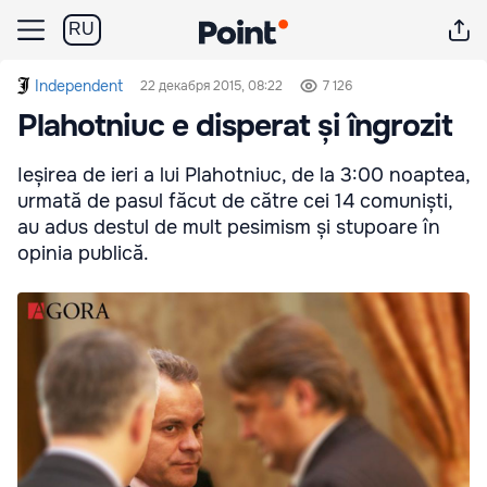
RU
Independent
22 декабря 2015, 08:22
7 126
Plahotniuc e disperat și îngrozit
Ieșirea de ieri a lui Plahotniuc, de la 3:00 noaptea,
urmată de pasul făcut de către cei 14 comuniști,
au adus destul de mult pesimism și stupoare în
opinia publică.