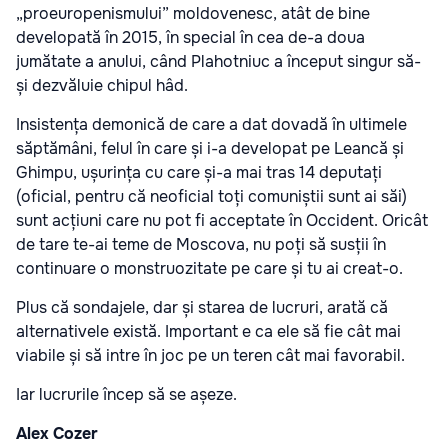
„proeuropenismului” moldovenesc, atât de bine
developată în 2015, în special în cea de-a doua
jumătate a anului, când Plahotniuc a început singur să-
și dezvăluie chipul hâd.
Insistența demonică de care a dat dovadă în ultimele
săptămâni, felul în care și i-a developat pe Leancă și
Ghimpu, ușurința cu care și-a mai tras 14 deputați
(oficial, pentru că neoficial toți comuniștii sunt ai săi)
sunt acțiuni care nu pot fi acceptate în Occident. Oricât
de tare te-ai teme de Moscova, nu poți să susții în
continuare o monstruozitate pe care și tu ai creat-o.
Plus că sondajele, dar și starea de lucruri, arată că
alternativele există. Important e ca ele să fie cât mai
viabile și să intre în joc pe un teren cât mai favorabil.
Iar lucrurile încep să se așeze.
Alex Cozer