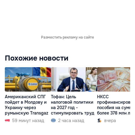
Разместить рекламу на сайте
Похожие новости
Американский СПГ
Тофан: Цель
НКСС
пойдет в Молдову и
налоговой политики
профинансирова
Украину через
на 2027 год -
пособия на сумму
румынскую Transgaz
стимулировать труд
более 378 млн ле
59 минут назад
2 часа назад
вчера