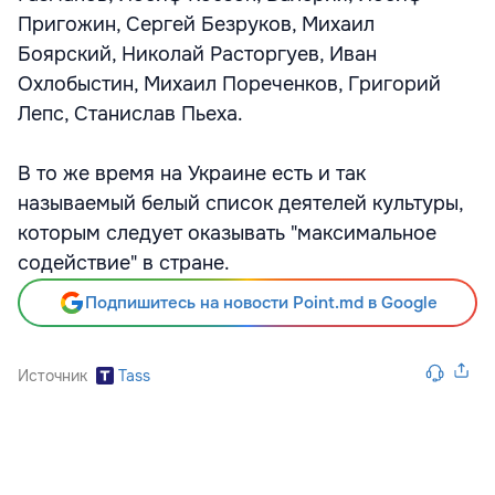
Пригожин, Сергей Безруков, Михаил
Боярский, Николай Расторгуев, Иван
Охлобыстин, Михаил Пореченков, Григорий
Лепс, Станислав Пьеха.
В то же время на Украине есть и так
называемый белый список деятелей культуры,
которым следует оказывать "максимальное
содействие" в стране.
Подпишитесь на новости Point.md в Google
Источник
Tass