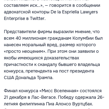
составляем иск…», — говорится в сообщении
адвокатской конторы De la Espriella Lawyers
Enterprise в Twitter.
Представители фирмы выразили мнение, что
всем 40 миллионам гражданам Колумбии был
нанесен моральный вред, размер которого
«просто неоценим». При этом они заявили о
якобы имеющихся доказательствах
причастности к скандалу бывшего владельца
конкурса, претендента на пост президента
США Дональда Трампа.
Финал конкурса «Мисс Вселенная» состоялся
21 декабря в Лас-Вегасе. Победу одержала 26-
летняя филиппинка Пиа Алонсо Вуртцбах.