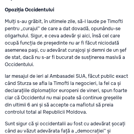
Opoziția Occidentului
Mulți s-au grăbit, în ultimele zile, să-l laude pe Timofti
pentru „curajul” de care a dat dovadă, opunându-se
oligarhului. Sigur, e ceva adevăr și aici, însă cel care
ocupă funcția de președinte nu ar fi făcut niciodată
asemenea pași, cu adevărat curajoși și demni de un șef
de stat, dacă nu s-ar fi bucurat de susținerea masivă a
Occidentului.
Iar mesajul de ieri al Ambasadei SUA, făcut public exact
când Sturza se afla la Timofti la negocieri, la fel ca și
declarațiile diplomaților europeni de vineri, spun foarte
clar că Occidentul nu mai poate să continue greșelile
din ultimii 6 ani și să accepte ca mafiotul să preia
controlul total al Republicii Moldova.
Sunt sigur că și occidentalii au fost cu adevărat șocați
când au văzut adevărata față a „democrației” și