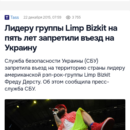
Tass
22 декабря 2015, 07:59
3 755
Лидеру группы Limp Bizkit на
пять лет запретили въезд на
Украину
Служба безопасности Украины (СБУ)
запретила въезд на территорию страны лидеру
американской рэп-рок-группы Limp Bizkit
Фреду Дерсту. Об этом сообщила пресс-
служба СБУ.