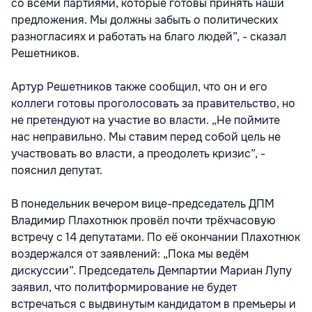
со всеми партиями, которые готовы принять наши
предложения. Мы должны забыть о политических
разногласиях и работать на благо людей”, - сказал
Решетников.
Артур Решетников также сообщил, что он и его
коллеги готовы проголосовать за правительство, но
не претендуют на участие во власти. „Не поймите
нас неправильно. Мы ставим перед собой цель не
участвовать во власти, а преодолеть кризис”, -
пояснил депутат.
В понедельник вечером вице-председатель ДПМ
Владимир Плахотнюк провёл почти трёхчасовую
встречу с 14 депутатами. По её окончании Плахотнюк
воздержался от заявлений: „Пока мы ведём
дискуссии”. Председатель Демпартии Мариан Лупу
заявил, что политформирование не будет
встречаться с выдвинутым кандидатом в премьеры и