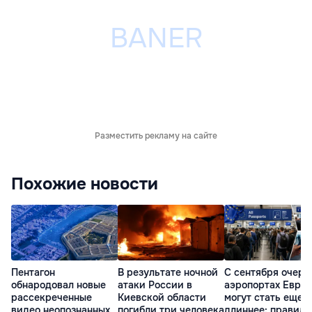
Разместить рекламу на сайте
Похожие новости
Пентагон
В результате ночной
С сентября очере
обнародовал новые
атаки России в
аэропортах Евро
рассекреченные
Киевской области
могут стать еще
видео неопознанных
погибли три человека
длиннее: правила