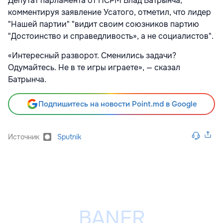
Депутат парламента от ПСРМ Влад Батрынча,
комментируя заявление Усатого, отметил, что лидер
"Нашей партии" "видит своим союзников партию
"Достоинство и справедливость», а не социалистов".
«Интересный разворот. Сменились задачи?
Одумайтесь. Не в те игры играете», — сказал
Батрынча.
Подпишитесь на новости Point.md в Google
Источник
Sputnik