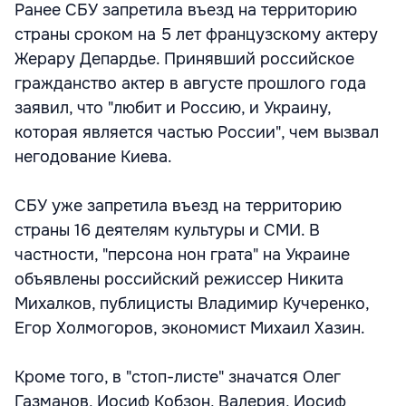
Ранее СБУ запретила въезд на территорию
страны сроком на 5 лет французскому актеру
Жерару Депардье. Принявший российское
гражданство актер в августе прошлого года
заявил, что "любит и Россию, и Украину,
которая является частью России", чем вызвал
негодование Киева.
СБУ уже запретила въезд на территорию
страны 16 деятелям культуры и СМИ. В
частности, "персона нон грата" на Украине
объявлены российский режиссер Никита
Михалков, публицисты Владимир Кучеренко,
Егор Холмогоров, экономист Михаил Хазин.
Кроме того, в "стоп-листе" значатся Олег
Газманов, Иосиф Кобзон, Валерия, Иосиф