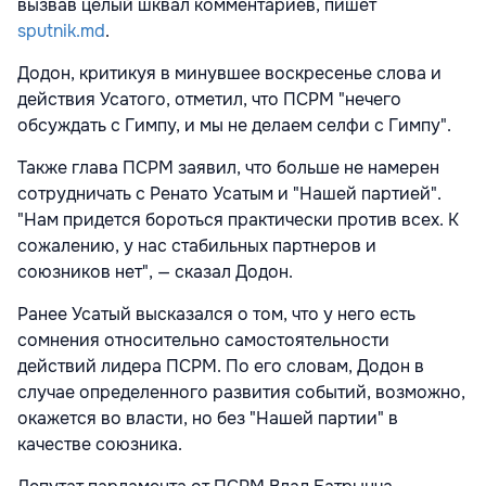
вызвав целый шквал комментариев, пишет
sputnik.md
.
Додон, критикуя в минувшее воскресенье слова и
действия Усатого, отметил, что ПСРМ "нечего
обсуждать с Гимпу, и мы не делаем селфи с Гимпу".
Также глава ПСРМ заявил, что больше не намерен
сотрудничать с Ренато Усатым и "Нашей партией".
"Нам придется бороться практически против всех. К
сожалению, у нас стабильных партнеров и
союзников нет", — сказал Додон.
Ранее Усатый высказался о том, что у него есть
сомнения относительно самостоятельности
действий лидера ПСРМ. По его словам, Додон в
случае определенного развития событий, возможно,
окажется во власти, но без "Нашей партии" в
качестве союзника.