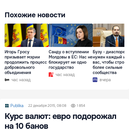
Похожие новости
Игорь Гросу
Санду о вступлении
Бузу - диаспоре:
призывает мэрии
Молдовы в ЕС: Нас не
нужен каждый из
продолжить процесс
блокирует ни одно
вас, чтобы строит
добровольного
государство
более сильные
объединения
сообщества
час назад
час назад
вчера
Publika
22 декабря 2015, 08:08
1 854
Курс валют: евро подорожал
на 10 банов