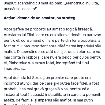
umplut, scandând cu mult aplomb: „Plahotniuc, nu uita,
pușcăria-i casa ta!”.
Acțiuni demne de un amator, nu strateg
Apoi gafele de proporții au urmat o logică firească.
Arestarea lui Filat, care nu era altceva decât un paravan
pentru el, consumând o mare parte din furia populară, a
fost primul pas important spre dărâmarea imperiului său
mafiot. Dispensându-se atât de lejer de un pion care nu
mai conta în război și care nu era deloc periculos pentru
el, Plahotniuc s-a expus total, îndreptând tot tirul
împotriva sa.
Apoi demisia lui Streleț, un premier care poate era
incomod atunci, dar pe care și-l putea face fidel, a fost
probabil cea mai gravă greșeală a sa, pentru că a
instaurat toată această instabilitate în care s-a pomenit,
astăzi, de fapt, el și imperiul său mafiot, și mai puțin