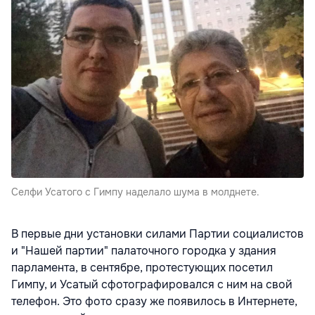
Селфи Усатого с Гимпу наделало шума в молднете.
В первые дни установки силами Партии социалистов
и "Нашей партии" палаточного городка у здания
парламента, в сентябре, протестующих посетил
Гимпу, и Усатый сфотографировался с ним на свой
телефон. Это фото сразу же появилось в Интернете,