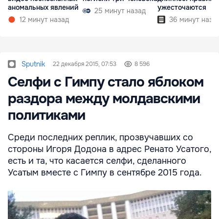
аномальных явлений
ужесточаются
25 минут назад
12 минут назад
36 минут наза
Sputnik
22 декабря 2015, 07:53
8 596
Селфи с Гимпу стало яблоком
раздора между молдавскими
политиками
Среди последних реплик, прозвучавших со
стороны Игоря Додона в адрес Ренато Усатого,
есть и та, что касается селфи, сделанного
Усатым вместе с Гимпу в сентябре 2015 года.