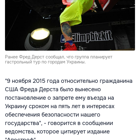
Ранее Фред Дерст сообщал, что группа планирует
гастрольный тур по городам Украины.
"9 ноября 2015 года относительно гражданина
США Фреда Дерста было вынесено
постановление о запрете ему въезда на
Украину сроком на пять лет в интересах
обеспечения безопасности нашего
государства", - говорится в сообщении
ведомства, которое цитирует издание
"Апостроф".