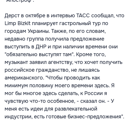
Дерст в октябре в интервью ТАСС сообщал, что
Limp Bizkit планирует гастрольный тур по
городам Украины. Также, по его словам,
недавно группа получила предложение
выступить в ДНР и при наличии времени они
"обязательно выступят там". Кроме того,
музыкант заявил агентству, что хочет получить
российское гражданство, не лишаясь
американского. "Чтобы проводить как
минимум половину моего времени здесь. Я
мог бы многое здесь сделать, к России я
чувствую что-то особенное, - сказал он. - У
меня есть идеи для развлекательной
индустрии, есть готовые бизнес-предложения".