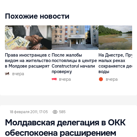
Похожие новости
Права иностранцев с
После жалобы
На Днестре, Прут
видом на жительство
постоялицы в центре
малых реках
в Молдове расширят
Constructorul начали
сохраняется деф
проверку
воды
вчера
вчера
вчера
18 февраля 2011, 17:05
585
Молдавская делегация в ОКК
обеспокоена расширением