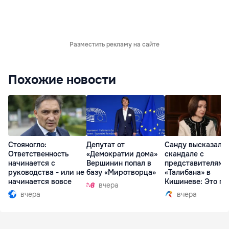
Разместить рекламу на сайте
Похожие новости
Стояногло:
Депутат от
Санду высказалас
Ответственность
«Демократии дома»
скандале с
начинается с
Вершинин попал в
представителями
руководства - или не
базу «Миротворца»
«Талибана» в
начинается вовсе
Кишиневе: Это по
вчера
вчера
вчера