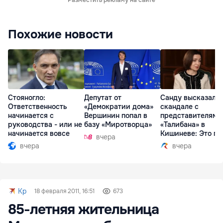
Похожие новости
Стояногло:
Депутат от
Санду высказалас
Ответственность
«Демократии дома»
скандале с
начинается с
Вершинин попал в
представителями
руководства - или не
базу «Миротворца»
«Талибана» в
начинается вовсе
Кишиневе: Это по
вчера
вчера
вчера
Kp
18 февраля 2011, 16:51
673
85-летняя жительница