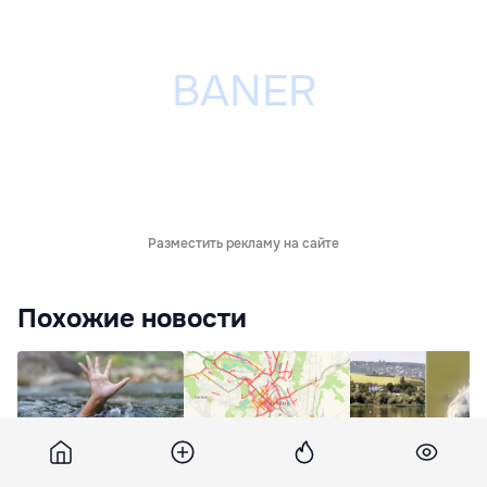
Разместить рекламу на сайте
Похожие новости
В Днестре утонул 13-
Кишинёв встал в
В Данченском озе
летний подросток:
гигантских пробках
гибнет рыба на ф