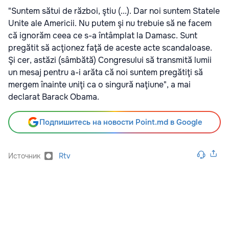
"Suntem sătui de război, ştiu (...). Dar noi suntem Statele
Unite ale Americii. Nu putem şi nu trebuie să ne facem
că ignorăm ceea ce s-a întâmplat la Damasc. Sunt
pregătit să acţionez faţă de aceste acte scandaloase.
Şi cer, astăzi (sâmbătă) Congresului să transmită lumii
un mesaj pentru a-i arăta că noi suntem pregătiţi să
mergem înainte uniţi ca o singură naţiune", a mai
declarat Barack Obama.
Подпишитесь на новости Point.md в Google
Источник
Rtv