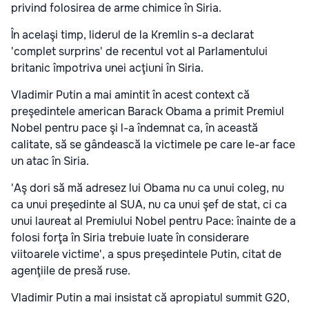
privind folosirea de arme chimice în Siria.
În acelaşi timp, liderul de la Kremlin s-a declarat
'complet surprins' de recentul vot al Parlamentului
britanic împotriva unei acţiuni în Siria.
Vladimir Putin a mai amintit în acest context că
preşedintele american Barack Obama a primit Premiul
Nobel pentru pace şi l-a îndemnat ca, în această
calitate, să se gândească la victimele pe care le-ar face
un atac în Siria.
'Aş dori să mă adresez lui Obama nu ca unui coleg, nu
ca unui preşedinte al SUA, nu ca unui şef de stat, ci ca
unui laureat al Premiului Nobel pentru Pace: înainte de a
folosi forţa în Siria trebuie luate în considerare
viitoarele victime', a spus preşedintele Putin, citat de
agenţiile de presă ruse.
Vladimir Putin a mai insistat că apropiatul summit G20,