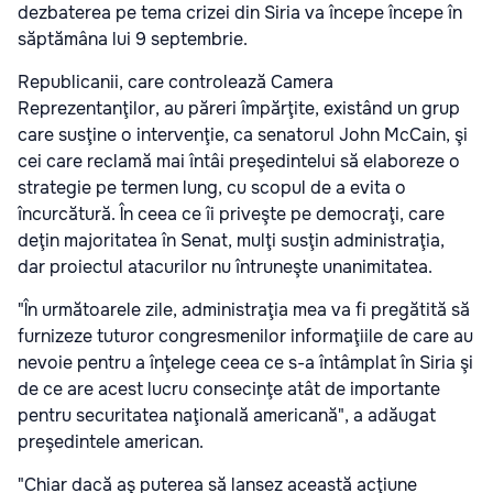
dezbaterea pe tema crizei din Siria va începe începe în
săptămâna lui 9 septembrie.
Republicanii, care controlează Camera
Reprezentanţilor, au păreri împărţite, existând un grup
care susţine o intervenţie, ca senatorul John McCain, şi
cei care reclamă mai întâi preşedintelui să elaboreze o
strategie pe termen lung, cu scopul de a evita o
încurcătură. În ceea ce îi priveşte pe democraţi, care
deţin majoritatea în Senat, mulţi susţin administraţia,
dar proiectul atacurilor nu întruneşte unanimitatea.
"În următoarele zile, administraţia mea va fi pregătită să
furnizeze tuturor congresmenilor informaţiile de care au
nevoie pentru a înţelege ceea ce s-a întâmplat în Siria şi
de ce are acest lucru consecinţe atât de importante
pentru securitatea naţională americană", a adăugat
preşedintele american.
"Chiar dacă aş puterea să lansez această acţiune