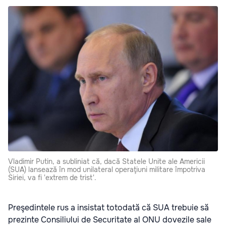
Vladimir Putin, a subliniat că, dacă Statele Unite ale Americii
(SUA) lansează în mod unilateral operaţiuni militare împotriva
Siriei, va fi 'extrem de trist'.
Preşedintele rus a insistat totodată că SUA trebuie să
prezinte Consiliului de Securitate al ONU dovezile sale