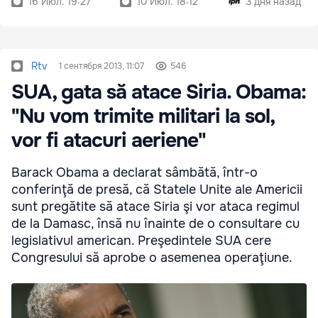
16 Июл. 19:27
10 Июл. 18:12
3 дня назад
Rtv
1 сентября 2013, 11:07
546
SUA, gata să atace Siria. Obama:
"Nu vom trimite militari la sol,
vor fi atacuri aeriene"
Barack Obama a declarat sâmbătă, într-o
conferinţă de presă, că Statele Unite ale Americii
sunt pregătite să atace Siria şi vor ataca regimul
de la Damasc, însă nu înainte de o consultare cu
legislativul american. Preşedintele SUA cere
Congresului să aprobe o asemenea operaţiune.