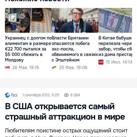
Украинец с долгом по
Власти Британии
В Китае бабушка
алиментам в размере
опасаются побега
перелезла через
€22 700 пытался за
экс-посла,
забор, чтобы сбе
$5 000 сбежать в
обвиняемого в связях
из дома престаре
Молдову
с Эпштейном
15 Июл. 14:14
26 Мая. 19:15
25 Фев. 19:06
Noi
1 сентября 2013, 11:25
6 364
В США открывается самый
страшный аттракцион в мире
Любителям поистине острых ощущений стоит