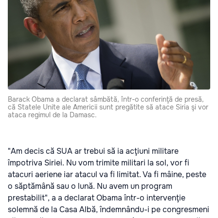
Barack Obama a declarat sâmbătă, într-o conferinţă de presă,
că Statele Unite ale Americii sunt pregătite să atace Siria şi vor
ataca regimul de la Damasc.
"Am decis că SUA ar trebui să ia acţiuni militare
împotriva Siriei. Nu vom trimite militari la sol, vor fi
atacuri aeriene iar atacul va fi limitat. Va fi mâine, peste
o săptămână sau o lună. Nu avem un program
prestabilit", a a declarat Obama într-o intervenţie
solemnă de la Casa Albă, îndemnându-i pe congresmeni