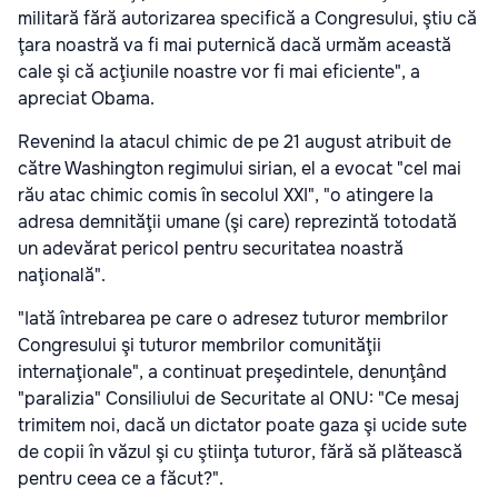
militară fără autorizarea specifică a Congresului, ştiu că
ţara noastră va fi mai puternică dacă urmăm această
cale şi că acţiunile noastre vor fi mai eficiente", a
apreciat Obama.
Revenind la atacul chimic de pe 21 august atribuit de
către Washington regimului sirian, el a evocat "cel mai
rău atac chimic comis în secolul XXI", "o atingere la
adresa demnităţii umane (şi care) reprezintă totodată
un adevărat pericol pentru securitatea noastră
naţională".
"Iată întrebarea pe care o adresez tuturor membrilor
Congresului şi tuturor membrilor comunităţii
internaţionale", a continuat preşedintele, denunţând
"paralizia" Consiliului de Securitate al ONU: "Ce mesaj
trimitem noi, dacă un dictator poate gaza şi ucide sute
de copii în văzul şi cu ştiinţa tuturor, fără să plătească
pentru ceea ce a făcut?".