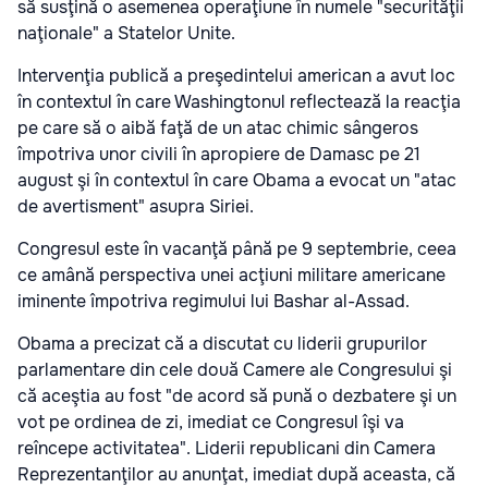
să susţină o asemenea operaţiune în numele "securităţii
naţionale" a Statelor Unite.
Intervenţia publică a preşedintelui american a avut loc
în contextul în care Washingtonul reflectează la reacţia
pe care să o aibă faţă de un atac chimic sângeros
împotriva unor civili în apropiere de Damasc pe 21
august şi în contextul în care Obama a evocat un "atac
de avertisment" asupra Siriei.
Congresul este în vacanţă până pe 9 septembrie, ceea
ce amână perspectiva unei acţiuni militare americane
iminente împotriva regimului lui Bashar al-Assad.
Obama a precizat că a discutat cu liderii grupurilor
parlamentare din cele două Camere ale Congresului şi
că aceştia au fost "de acord să pună o dezbatere şi un
vot pe ordinea de zi, imediat ce Congresul îşi va
reîncepe activitatea". Liderii republicani din Camera
Reprezentanţilor au anunţat, imediat după aceasta, că