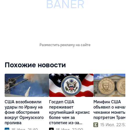
Разместить рекламу на сайте
Похожие новости
США возобновили
Госдеп США
Минфин США
удары по Ирану на
переживает
объявил о начале
фоне обострения
крупнейший кризис
чеканки монеты с
вокруг Ормузского
более чем за
портретом Трамп
пролива
столетие из-за
15 Июл. 22:52
реформ Трампа
15 Июл. 21:40
15 Июл. 22:00