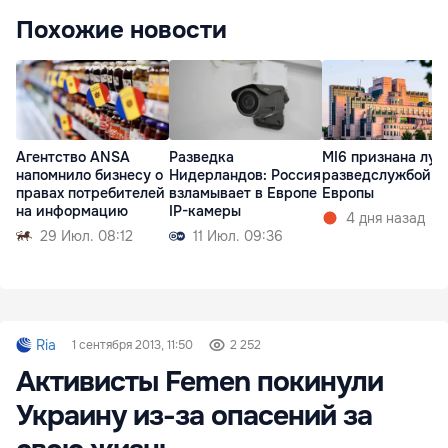
Похожие новости
Агентство ANSA
Разведка
MI6 признана лу
напомнило бизнесу о
Нидерландов: Россия
разведслужбой
правах потребителей
взламывает в Европе
Европы
на информацию
IP-камеры
4 дня назад
29 Июл. 08:12
11 Июл. 09:36
Ria
1 сентября 2013, 11:50
2 252
Активисты Femen покинули
Украину из-за опасений за