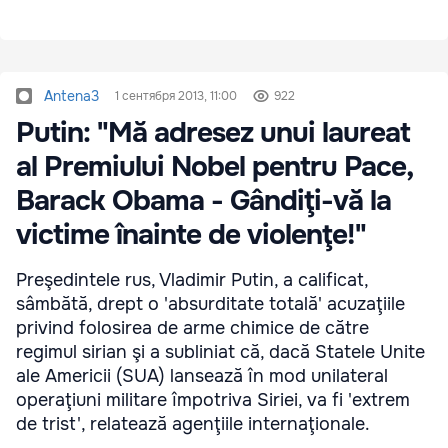
Antena3
1 сентября 2013, 11:00
922
Putin: "Mă adresez unui laureat
al Premiului Nobel pentru Pace,
Barack Obama - Gândiţi-vă la
victime înainte de violenţe!"
Preşedintele rus, Vladimir Putin, a calificat,
sâmbătă, drept o 'absurditate totală' acuzaţiile
privind folosirea de arme chimice de către
regimul sirian şi a subliniat că, dacă Statele Unite
ale Americii (SUA) lansează în mod unilateral
operaţiuni militare împotriva Siriei, va fi 'extrem
de trist', relatează agenţiile internaţionale.