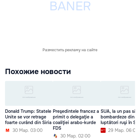
Разместить рекламу на сайте
Похожие новости
Donald Trump: Statele
Preşedintele francez a
SUA, la un pas să
Unite se vor retrage
primit o delegaţie a
bombardeze din n
foarte curând din Siria
coaliţiei arabo-kurde
luptători ruşi în Sir
FDS
30 Мар. 03:00
29 Мар. 06:00
30 Мар. 02:00