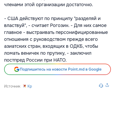
членами этой организации достаточно.
- США действуют по принципу "разделяй и
властвуй", - считает Рогозин. - Для них самое
главное - выстраивать персонифицированные
отношения с руководством прежде всего
азиатских стран, входящих в ОДКБ, чтобы
ломать веничек по прутику, - заключил
постпред России при НАТО.
Подпишитесь на новости Point.md в Google
Источник
Kp