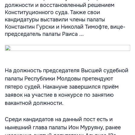
должности и восстановленный решением
Конституционного суда. Также свои
кандидатуры выставили члены палаты
Константин Гурски и Николай Тимофте, вице-
председатель палаты Раиса ...
На должность председателя Высшей судебной
палаты Республики Молдовы претендуют
пятеро судей. Накануне завершился приём
заявок на участие в конкурсе по занятию
вакантной должности.
Среди кандидатов на данный пост есть и
нынешний глава палаты Ион Муруяну, ранее