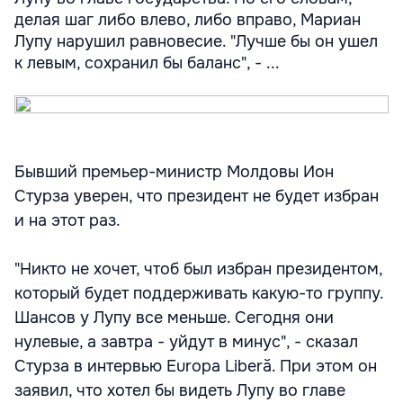
делая шаг либо влево, либо вправо, Мариан
Лупу нарушил равновесие. "Лучше бы он ушел
к левым, сохранил бы баланс", - ...
Бывший премьер-министр Молдовы Ион
Стурза уверен, что президент не будет избран
и на этот раз.
"Никто не хочет, чтоб был избран президентом,
который будет поддерживать какую-то группу.
Шансов у Лупу все меньше. Сегодня они
нулевые, а завтра - уйдут в минус", - сказал
Стурза в интервью Europa Liberă. При этом он
заявил, что хотел бы видеть Лупу во главе