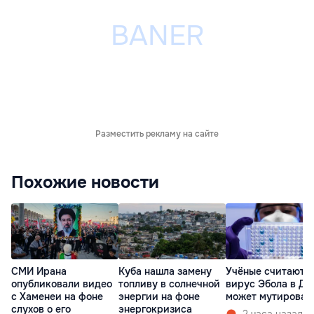
Разместить рекламу на сайте
Похожие новости
СМИ Ирана
Куба нашла замену
Учёные считают, 
опубликовали видео
топливу в солнечной
вирус Эбола в ДР
с Хаменеи на фоне
энергии на фоне
может мутироват
слухов о его
энергокризиса
2 часа назад