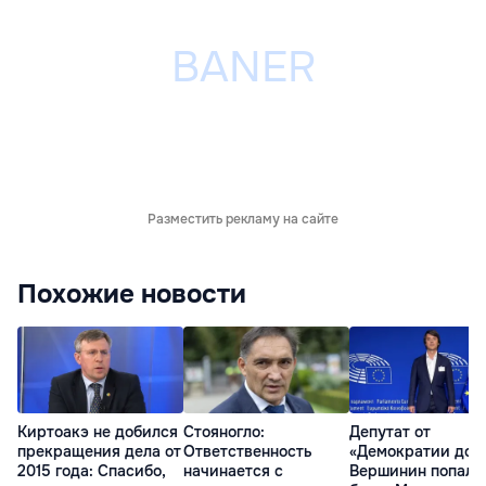
Разместить рекламу на сайте
Похожие новости
Киртоакэ не добился
Стояногло:
Депутат от
прекращения дела от
Ответственность
«Демократии дом
2015 года: Спасибо,
начинается с
Вершинин попал 