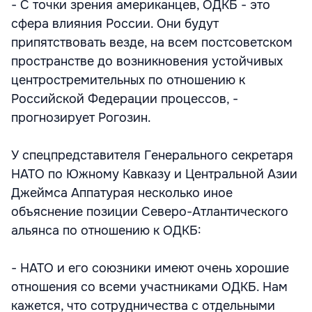
- С точки зрения американцев, ОДКБ - это
сфера влияния России. Они будут
припятствовать везде, на всем постсоветском
пространстве до возникновения устойчивых
центростремительных по отношению к
Российской Федерации процессов, -
прогнозирует Рогозин.
У спецпредставителя Генерального секретаря
НАТО по Южному Кавказу и Центральной Азии
Джеймса Аппатурая несколько иное
объяснение позиции Северо-Атлантического
альянса по отношению к ОДКБ:
- НАТО и его союзники имеют очень хорошие
отношения со всеми участниками ОДКБ. Нам
кажется, что сотрудничества с отдельными