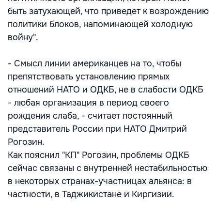
быть затухающей, что приведет к возрождению
политики блоков, напоминающей холодную
войну".
- Смысл линии американцев на то, чтобы
препятствовать установлению прямых
отношений НАТО и ОДКБ, не в слабости ОДКБ
- любая организация в период своего
рождения слаба, - считает постоянный
представитель России при НАТО Дмитрий
Рогозин.
Как пояснил "КП" Рогозин, проблемы ОДКБ
сейчас связаны с внутренней нестабильностью
в некоторых странах-участницах альянса: в
частности, в Таджикистане и Киргизии.