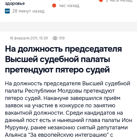
здоровье
час назад
28 минут назад
16 февраля 2011, 15:39
519
На должность председателя
Высшей судебной палаты
претендуют пятеро судей
На должность председателя Высшей судебной
палаты Республики Молдовы претендуют
пятеро судей. Накануне завершился приём
заявок на участие в конкурсе по занятию
вакантной должности. Среди кандидатов на
данный пост есть и нынешний глава палаты Ион
Муруяну, ранее незаконно снятый депутатами
Альянса "За европейскую интеграцию" с