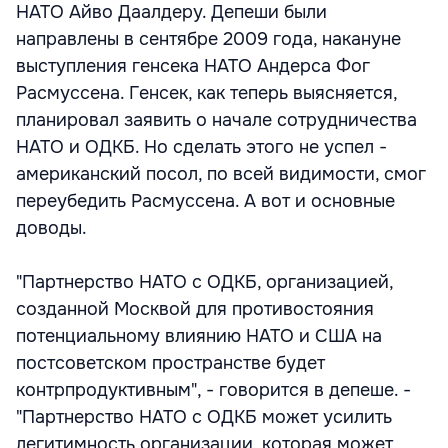
НАТО Айво Даалдеру. Депеши были
направлены в сентябре 2009 года, накануне
выступления генсека НАТО Андерса Фог
Расмуссена. Генсек, как теперь выясняется,
планировал заявить о начале сотрудничества
НАТО и ОДКБ. Но сделать этого не успел -
американский посол, по всей видимости, смог
переубедить Расмуссена. А вот и основные
доводы.
"Партнерство НАТО с ОДКБ, организацией,
созданной Москвой для противостояния
потенциальному влиянию НАТО и США на
постсоветском пространстве будет
контрпродуктивным", - говорится в депеше. -
"Партнерство НАТО с ОДКБ может усилить
легитимность организации, которая может