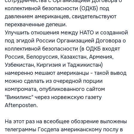
сотрудничества с Организацией Договора о
коллективной безопасности (ОДКБ) под
давлением американцев, свидетельствуют
перехваченные депеши.
Улучшить отношения между НАТО и созданной
под эгидой России Организацией Договора о
коллективной безопасности (в ОДКБ входят
Россия, Белоруссия, Казахстан, Армения,
Узбекистан, Киргизия и Таджикистан)
намеренно мешают американцы - такой вывод
можно сделать из очередной порции
компромата, опубликованного сайтом
"Викиликс" через норвежскую газету
Aftenposten.
На этот раз на всеобщее обозрение выложены
телеграммы Госдепа американскому послу в