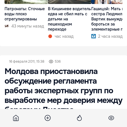
Патронаты: Сточные
В Кишиневе водитель
Гашицой: Мать и
воды плохо
едва не сбил мать с
сестра Людмилы
отрегулированы
детьми на
Вартик вынужден
пешеходном
бороться за
43 минуты назад
переходе
элементарные пр
час назад
2 часа назад
16 февраля 2011, 15:38
536
Молдова приостановила
обсуждение регламента
работы экспертных групп по
выработке мер доверия между
берегами Днестра
Республика Молдова на время приостановила