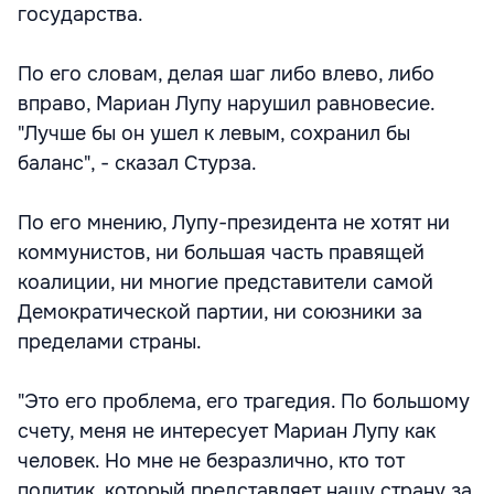
государства.
По его словам, делая шаг либо влево, либо
вправо, Мариан Лупу нарушил равновесие.
"Лучше бы он ушел к левым, сохранил бы
баланс", - сказал Стурза.
По его мнению, Лупу-президента не хотят ни
коммунистов, ни большая часть правящей
коалиции, ни многие представители самой
Демократической партии, ни союзники за
пределами страны.
"Это его проблема, его трагедия. По большому
счету, меня не интересует Мариан Лупу как
человек. Но мне не безразлично, кто тот
политик, который представляет нашу страну за