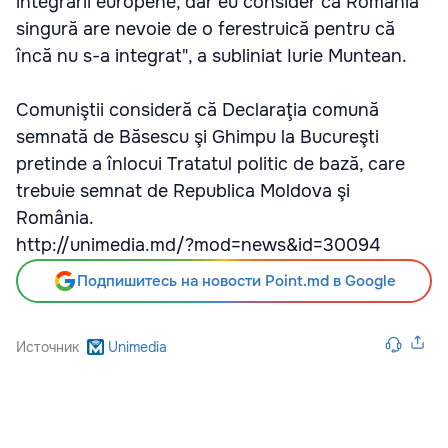
integrării europene, dar eu consider că România
singură are nevoie de o ferestruică pentru că
încă nu s-a integrat", a subliniat Iurie Muntean.
Comuniştii consideră că Declaraţia comună
semnată de Băsescu şi Ghimpu la Bucureşti
pretinde a înlocui Tratatul politic de bază, care
trebuie semnat de Republica Moldova şi
România.
http://unimedia.md/?mod=news&id=30094
Подпишитесь на новости Point.md в Google
Источник
Unimedia