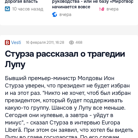
дорогая власть
руководства - или не
базу «Миротворц
начинается вовсе
10 часов назад
вчера
вчера
Vesti
16 февраля 2011, 16:28
468
Стурза рассказал о трагедии
Лупу
Бывший премьер-министр Молдовы Ион
Стурза уверен, что президент не будет избран
и на этот раз. "Никто не хочет, чтоб был избран
президентом, который будет поддерживать
какую-то группу. Шансов у Лупу все меньше.
Сегодня они нулевые, а завтра - уйдут в
минус", - сказал Стурза в интервью Europa
Liberă. При этом он заявил, что хотел бы видеть
Лупу во главе государства. По его словам,