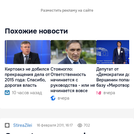
Разместить рекламу на сайте
Похожие новости
Киртоакэ не добился
Стояногло:
Депутат от
прекращения дела от
Ответственность
«Демократии дом
2015 года: Спасибо,
начинается с
Вершинин попал 
дорогая власть
руководства - или не
базу «Миротворц
начинается вовсе
10 часов назад
вчера
вчера
StireaZilei
16 февраля 2011, 16:17
702