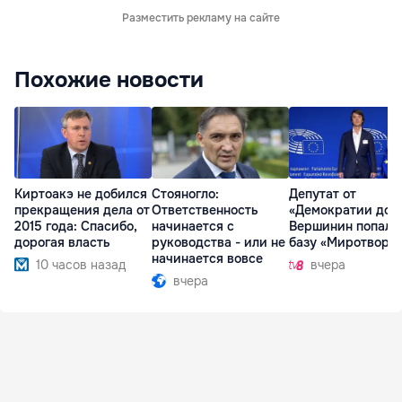
Разместить рекламу на сайте
Похожие новости
Киртоакэ не добился
Стояногло:
Депутат от
прекращения дела от
Ответственность
«Демократии дом
2015 года: Спасибо,
начинается с
Вершинин попал 
дорогая власть
руководства - или не
базу «Миротворц
начинается вовсе
10 часов назад
вчера
вчера