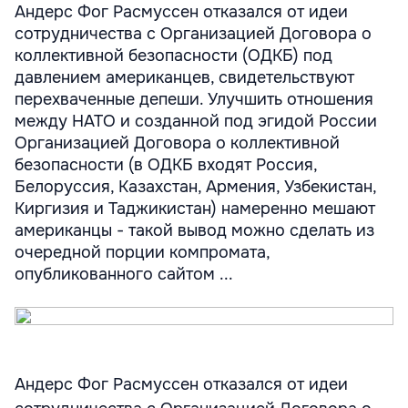
Андерс Фог Расмуссен отказался от идеи
сотрудничества с Организацией Договора о
коллективной безопасности (ОДКБ) под
давлением американцев, свидетельствуют
перехваченные депеши. Улучшить отношения
между НАТО и созданной под эгидой России
Организацией Договора о коллективной
безопасности (в ОДКБ входят Россия,
Белоруссия, Казахстан, Армения, Узбекистан,
Киргизия и Таджикистан) намеренно мешают
американцы - такой вывод можно сделать из
очередной порции компромата,
опубликованного сайтом ...
Андерс Фог Расмуссен отказался от идеи