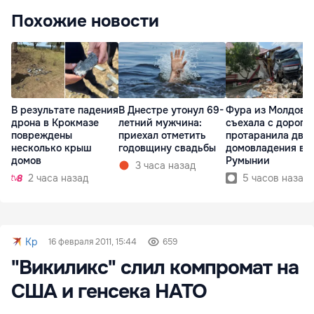
Похожие новости
В результате падения
В Днестре утонул 69-
Фура из Молдовы
дрона в Крокмазе
летний мужчина:
съехала с дороги
повреждены
приехал отметить
протаранила два
несколько крыш
годовщину свадьбы
домовладения в
домов
Румынии
3 часа назад
2 часа назад
5 часов назад
Kp
16 февраля 2011, 15:44
659
"Викиликс" слил компромат на
США и генсека НАТО