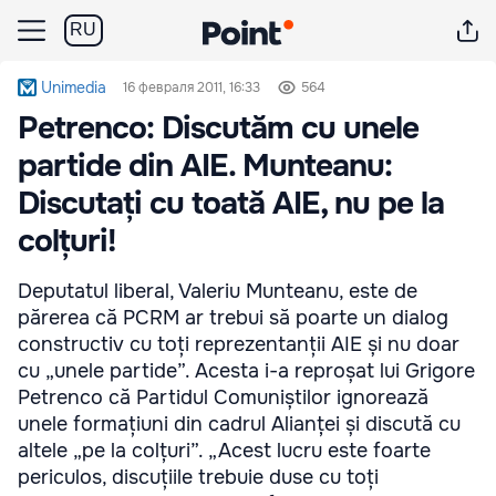
RU
Unimedia
16 февраля 2011, 16:33
564
Petrenco: Discutăm cu unele
partide din AIE. Munteanu:
Discutați cu toată AIE, nu pe la
colțuri!
Deputatul liberal, Valeriu Munteanu, este de
părerea că PCRM ar trebui să poarte un dialog
constructiv cu toți reprezentanții AIE și nu doar
cu „unele partide”. Acesta i-a reproșat lui Grigore
Petrenco că Partidul Comuniștilor ignorează
unele formațiuni din cadrul Alianței și discută cu
altele „pe la colțuri”. „Acest lucru este foarte
periculos, discuțiile trebuie duse cu toți