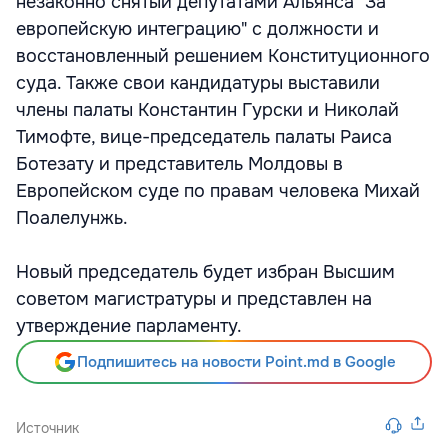
незаконно снятый депутатами Альянса "За
европейскую интеграцию" с должности и
восстановленный решением Конституционного
суда. Также свои кандидатуры выставили
члены палаты Константин Гурски и Николай
Тимофте, вице-председатель палаты Раиса
Ботезату и представитель Молдовы в
Европейском суде по правам человека Михай
Поалелунжь.
Новый председатель будет избран Высшим
советом магистратуры и представлен на
утверждение парламенту.
Подпишитесь на новости Point.md в Google
Источник