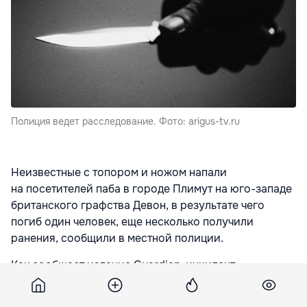
Полиция ведет расследование. Фото: arigus-tv.ru
Неизвестные с топором и ножом напали
на посетителей паба в городе Плимут на юго-западе
британского графства Девон, в результате чего
погиб один человек, еще несколько получили
ранения, сообщили в местной полиции.
Как сообщает издание Guardian, инцидент
произошел в пабе The Kings Arms в ночь со среды
на четверг. В результате нападения трое человек