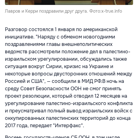
Лавров и Керри поздравили друг друга. Фото:x-true.info
Разговор состоялся 1 января по американской
инициативе. "Наряду с обменом новогодними
поздравлениями главы внешнеполитических
ведомств рассмотрели положение дел в палестино-
израильском урегулировании, обсуждались также
ситуация вокруг Сирии, кризис на Украине и
некоторые вопросы двусторонних отношений между
Россией и США", — сообщили в МИД РФ.В ночь на
среду Совет Безопасности ООН не смог принять
проект резолюции, который отводил 12 месяцев на
урегулирование палестино-израильского конфликта
и преусматривал полный вывод израильских войск с
оккупированных палестинских территорий до конца
2017 года, передает "Интерфакс".
Восемь государств-членов СБ ООН, в том числе