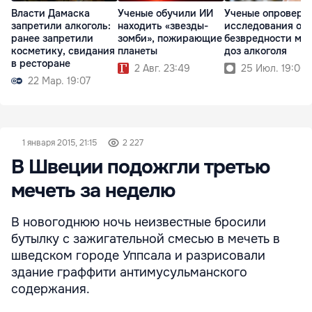
Власти Дамаска
Ученые обучили ИИ
Ученые опроверг
запретили алкоголь:
находить «звезды-
исследования о
ранее запретили
зомби», пожирающие
безвредности ма
косметику, свидания
планеты
доз алкоголя
в ресторане
2 Авг. 23:49
25 Июл. 19:00
22 Мар. 19:07
1 января 2015, 21:15
2 227
В Швеции подожгли третью
мечеть за неделю
В новогоднюю ночь неизвестные бросили
бутылку с зажигательной смесью в мечеть в
шведском городе Уппсала и разрисовали
здание граффити антимусульманского
содержания.