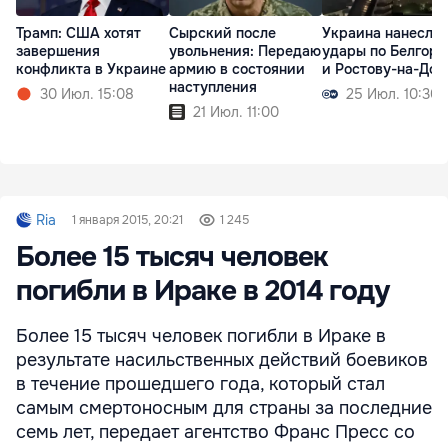
Трамп: США хотят
Сырский после
Украина нанесла
завершения
увольнения: Передаю
удары по Белгоро
конфликта в Украине
армию в состоянии
и Ростову-на-Дон
наступления
30 Июл. 15:08
25 Июл. 10:30
21 Июл. 11:00
Ria
1 января 2015, 20:21
1 245
Более 15 тысяч человек
погибли в Ираке в 2014 году
Более 15 тысяч человек погибли в Ираке в
результате насильственных действий боевиков
в течение прошедшего года, который стал
самым смертоносным для страны за последние
семь лет, передает агентство Франс Пресс со