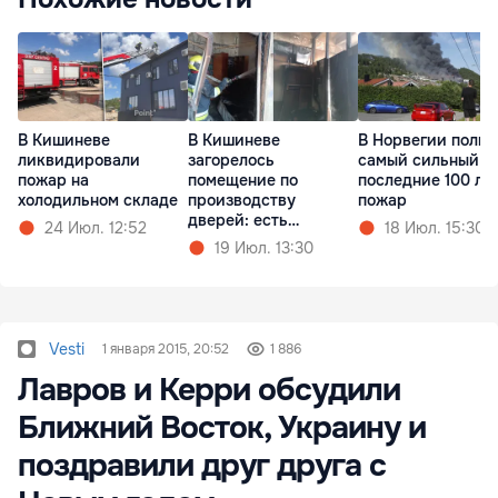
В Кишиневе
В Кишиневе
В Норвегии полых
ликвидировали
загорелось
самый сильный з
пожар на
помещение по
последние 100 ле
холодильном складе
производству
пожар
дверей: есть
24 Июл. 12:52
18 Июл. 15:30
пострадавший
19 Июл. 13:30
Vesti
1 января 2015, 20:52
1 886
Лавров и Керри обсудили
Ближний Восток, Украину и
поздравили друг друга с