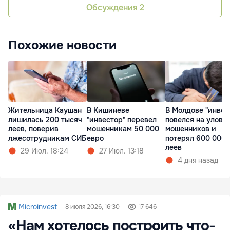
Обсуждения
2
Похожие новости
Жительница Каушан
В Кишиневе
В Молдове "инвес
лишилась 200 тысяч
"инвестор" перевел
повелся на уловк
леев, поверив
мошенникам 50 000
мошенников и
лжесотрудникам СИБ
евро
потерял 600 000
леев
29 Июл. 18:24
27 Июл. 13:18
4 дня назад
Microinvest
8 июля 2026, 16:30
17 646
«Нам хотелось построить что-