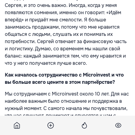
Сергея, и это очень важно. Иногда, когда у меня
появляются сомнения, именно он говорит: «Идём
вперёд» и придаёт мне смелости. Я больше
занимаюсь продажами, потому что мне нравится
общаться с людьми, слушать их и понимать их
потребности. Сергей отвечает за финансовую часть
и логистику. Думаю, со временем мы нашли свой
баланс: каждый занимается тем, что ему нравится и
что у него получается лучше всего.
Как началось сотрудничество с Microinvest и что
вы больше всего цените в этом партнёрстве?
Мы сотрудничаем с Microinvest около 10 лет. Для нас
наиболее важным было отношение и поддержка в
нужный момент. С самого начала мы почувствовали,
что нас слушают, понимают и относятся к нам с
доверием. Microinvest был рядом с нами и в хорошие
времена, и в более сложные моменты, а для