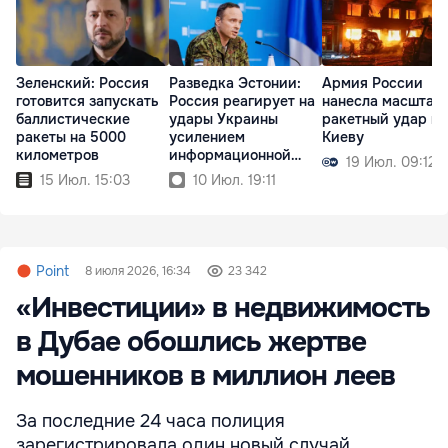
Зеленский: Россия
Разведка Эстонии:
Армия России
готовится запускать
Россия реагирует на
нанесла масштаб
баллистические
удары Украины
ракетный удар по
ракеты на 5000
усилением
Киеву
километров
информационной
19 Июл. 09:12
войны
15 Июл. 15:03
10 Июл. 19:11
Point
8 июля 2026, 16:34
23 342
«Инвестиции» в недвижимость
в Дубае обошлись жертве
мошенников в миллион леев
За последние 24 часа полиция
зарегистрировала один новый случай