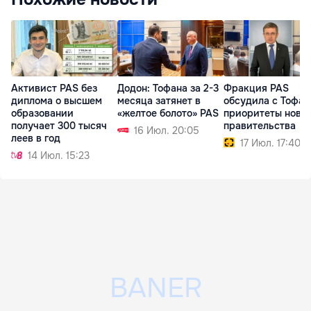
Активист PAS без
Додон: Тофана за 2-3
Фракция PAS
диплома о высшем
месяца затянет в
обсудила с Тофа
образовании
«желтое болото» PAS
приоритеты ново
получает 300 тысяч
правительства
16 Июл. 20:05
леев в год
17 Июл. 17:40
14 Июл. 15:23