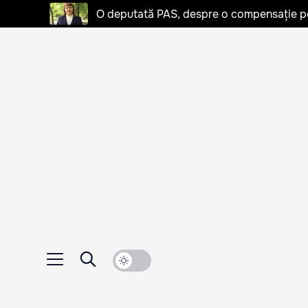
O deputată PAS, despre o compensație pent