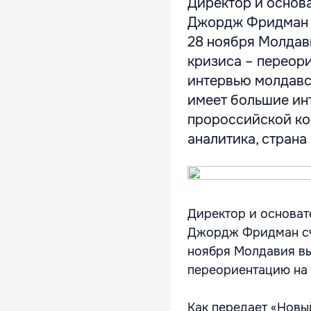
Директор и основ
Джордж Фридман с
28 ноября Молдав
кризиса – переори
интервью молдавск
имеет большие инт
пророссийской ко
аналитика, страна 
Директор и основат
Джордж Фридман счи
ноября Молдавия вы
переориентацию на
Как передает «Новы