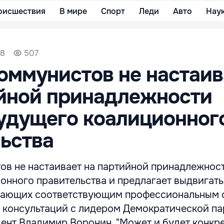
оисшествия
В мире
Спорт
Леди
Авто
Нау
28
507
оммунистов не настаив
ийной принадлежности
удущего коалиционног
ьства
ов не настаивает на партийной принадлежнос
онного правительства и предлагает выдвигать
дающих соответствующим профессиональным 
м консультаций с лидером Демократической па
дент Владимир Воронин. "Может и будет конкр