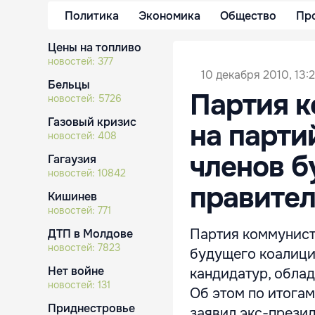
Политика
Экономика
Общество
Пр
Цены на топливо
новостей:
377
10 декабря 2010, 13:
Бельцы
Партия к
новостей:
5726
Газовый кризис
на парт
новостей:
408
членов б
Гагаузия
новостей:
10842
правител
Кишинев
новостей:
771
Партия коммунист
ДТП в Молдове
новостей:
7823
будущего коалици
Нет войне
кандидатур, обла
новостей:
131
Об этом по итога
Приднестровье
заявил экс-прези