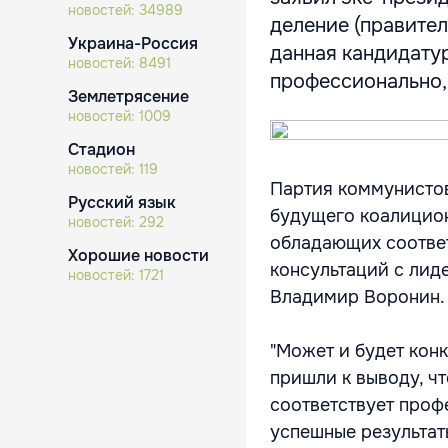
новостей:
34989
деление (правител
Украина-Россия
данная кандидатур
новостей:
8491
профессионально, 
Землетрясение
новостей:
1009
Стадион
новостей:
119
Партия коммунистов
Русский язык
будущего коалицион
новостей:
292
обладающих соотве
Хорошие новости
консультаций с лид
новостей:
1721
Владимир Воронин.
"Может и будет конк
пришли к выводу, чт
соответствует проф
успешные результаты