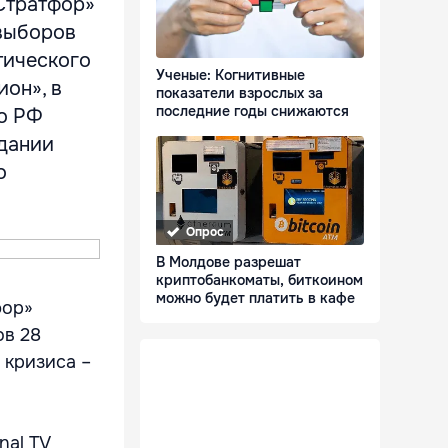
Стратфор»
 выборов
тического
Ученые: Когнитивные
он», в
показатели взрослых за
последние годы снижаются
то РФ
здании
о
Опрос
В Молдове разрешат
криптобанкоматы, биткоином
можно будет платить в кафе
фор»
ов 28
 кризиса –
nal TV