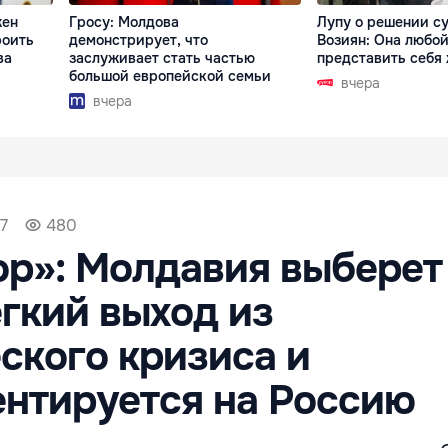
жен
Гросу: Молдова
Лупу о решении су
роить
демонстрирует, что
Возиян: Она любой
ва
заслуживает стать частью
представить себя
большой европейской семьи
вчера
вчера
27
480
р»: Молдавия выберет
гкий выход из
ского кризиса и
нтируется на Россию