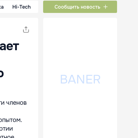
ка
Hi-Tech
Сообщить новость
ает
о
ти членов
опытом.
ртии
етное