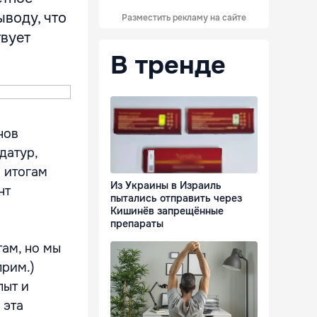
ыводу, что
Разместить рекламу на сайте
твует
В тренде
нов
датур,
 итогам
Из Украины в Израиль
нт
пытались отправить через
Кишинёв запрещённые
препараты
там, но мы
прим.)
пыт и
 эта