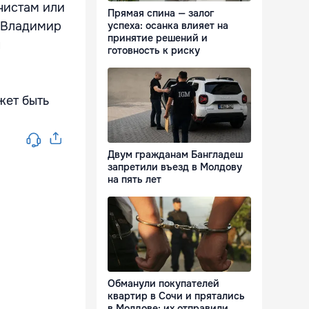
нистам или
Прямая спина — залог
л Владимир
успеха: осанка влияет на
принятие решений и
ы
готовность к риску
жет быть
Двум гражданам Бангладеш
запретили въезд в Молдову
на пять лет
Обманули покупателей
квартир в Сочи и прятались
в Молдове: их отправили