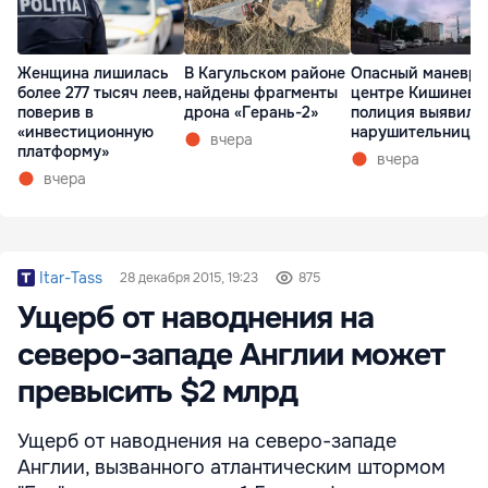
Женщина лишилась
В Кагульском районе
Опасный маневр 
более 277 тысяч леев,
найдены фрагменты
центре Кишинева
поверив в
дрона «Герань-2»
полиция выявила
«инвестиционную
нарушительницу
вчера
платформу»
вчера
вчера
Itar-Tass
28 декабря 2015, 19:23
875
Ущерб от наводнения на
северо-западе Англии может
превысить $2 млрд
Ущерб от наводнения на северо-западе
Англии, вызванного атлантическим штормом