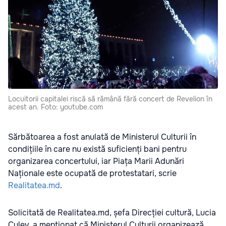
Locuitorii capitalei riscă să rămână fără concert de Revelion în
acest an. Foto: youtube.com
Sărbătoarea a fost anulată de Ministerul Culturii în
condițiile în care nu există suficienți bani pentru
organizarea concertului, iar Piața Marii Adunări
Naționale este ocupată de protestatari, scrie
Realitatea.md
.
Solicitată de Realitatea.md, șefa Direcției cultură, Lucia
Culev, a menționat că Ministerul Culturii organizează