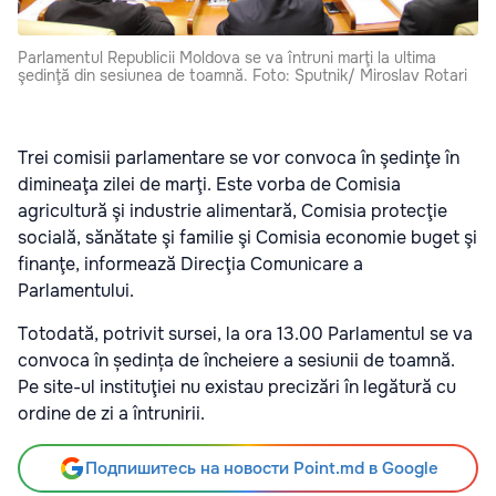
Parlamentul Republicii Moldova se va întruni marţi la ultima
şedinţă din sesiunea de toamnă. Foto: Sputnik/ Miroslav Rotari
Trei comisii parlamentare se vor convoca în şedinţe în
dimineaţa zilei de marţi. Este vorba de Comisia
agricultură şi industrie alimentară, Comisia protecţie
socială, sănătate şi familie şi Comisia economie buget şi
finanţe, informează Direcţia Comunicare a
Parlamentului.
Totodată, potrivit sursei, la ora 13.00 Parlamentul se va
convoca în ședința de încheiere a sesiunii de toamnă.
Pe site-ul instituţiei nu existau precizări în legătură cu
ordine de zi a întrunirii.
Подпишитесь на новости Point.md в Google