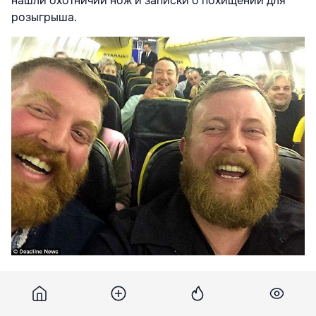
нашли охотничий нож и записки о похищении для
розыгрыша.
Наконец, в рейтинге есть кот, который сбежал из
сумки-переноски на рейсе D
elta Airlines.