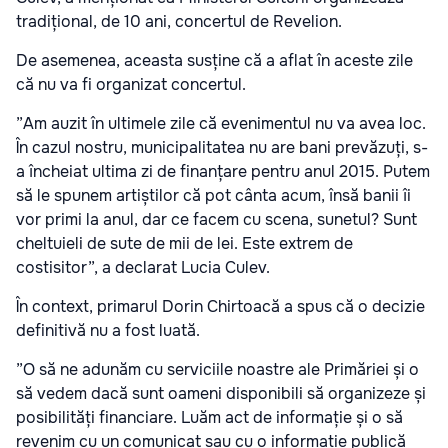
tradițional, de 10 ani, concertul de Revelion.
De asemenea, aceasta susține că a aflat în aceste zile
că nu va fi organizat concertul.
”Am auzit în ultimele zile că evenimentul nu va avea loc.
În cazul nostru, municipalitatea nu are bani prevăzuți, s-
a încheiat ultima zi de finanțare pentru anul 2015. Putem
să le spunem artiștilor că pot cânta acum, însă banii îi
vor primi la anul, dar ce facem cu scena, sunetul? Sunt
cheltuieli de sute de mii de lei. Este extrem de
costisitor”, a declarat Lucia Culev.
În context, primarul Dorin Chirtoacă a spus că o decizie
definitivă nu a fost luată.
”O să ne adunăm cu serviciile noastre ale Primăriei și o
să vedem dacă sunt oameni disponibili să organizeze și
posibilități financiare. Luăm act de informație și o să
revenim cu un comunicat sau cu o informație publică