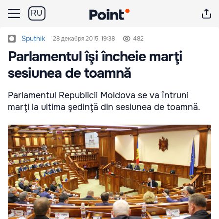
RU
Sputnik
28 декабря 2015, 19:38
482
Parlamentul îşi încheie marţi
sesiunea de toamnă
Parlamentul Republicii Moldova se va întruni
marţi la ultima şedinţă din sesiunea de toamnă.