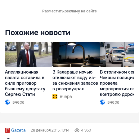
Разместить рекламу на сайте
Похожие новости
Апелляционная
В Калараше ночью
В столичном сект
палата оставила в
отключают воду из-
Чеканы полиция
силе приговор
за снижения запасов
провела
бывшему депутату
в резервуарах
мероприятия по
Сергею Стати
контролю дорожн
вчера
движения
вчера
вчера
Gazeta
28 декабря 2015, 19:14
4 959