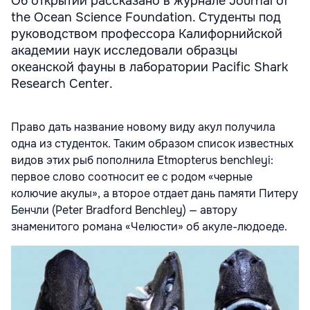
Об открытии рассказано в журнале Journal of
the Ocean Science Foundation. Студенты под
руководством профессора Калифорнийской
академии наук исследовали образцы
океанской фауны в лаборатории Pacific Shark
Research Center.
Право дать название новому виду акул получила
одна из студенток. Таким образом список известных
видов этих рыб пополнила Etmopterus benchleyi:
первое слово соотносит ее с родом «черные
колючие акулы», а второе отдает дань памяти Питеру
Бенчли (Peter Bradford Benchley) — автору
знаменитого романа «Челюсти» об акуле-людоеде.