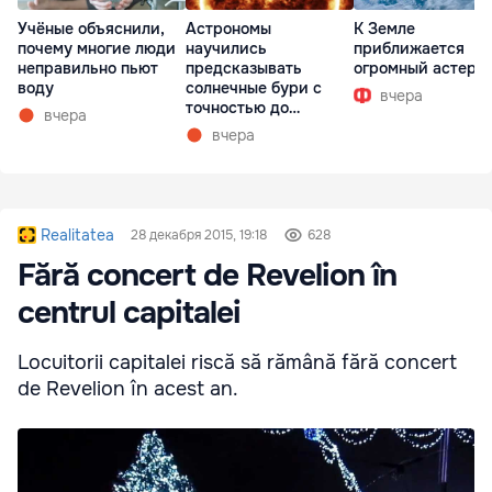
Учёные объяснили,
Астрономы
К Земле
почему многие люди
научились
приближается
неправильно пьют
предсказывать
огромный астеро
воду
солнечные бури с
вчера
точностью до
вчера
получаса
вчера
Realitatea
28 декабря 2015, 19:18
628
Fără concert de Revelion în
centrul capitalei
Locuitorii capitalei riscă să rămână fără concert
de Revelion în acest an.