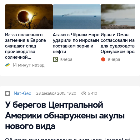
Из-за солнечного
Атаки в Чёрном море
Иран и Оман
затмения в Европе
ударили по мировым
согласовали мар
ожидают спад
поставкам зерна и
для судоходства 
производства
нефти
Ормузском проли
солнечной
вчера
вчера
электроэнергии
14 минут назад
Nat-Geo
28 декабря 2015, 19:20
5 410
У берегов Центральной
Америки обнаружены акулы
нового вида