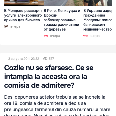
В Молдове расширят
В Рече, Ленкауцах и
В Украине задер
услуги электронного
Дрокии
гражданина
архива для бизнеса
заблокированные
Молдовы: помогал
трассы расчистили
банковским
вчера
от деревьев
мошенничеством 
Чехии
вчера
вчера
3 августа 2011, 23:32
587
Cozile nu se sfarsesc. Ce se
intampla la aceasta ora la
comisia de admitere?
Desi depunerea actelor trebuia sa se incheie la
ora 18, comisia de admitere a decis sa
prelungeasca termenul din cauza numarului mare
de persoane. Numai astazi sute de tineri au adus