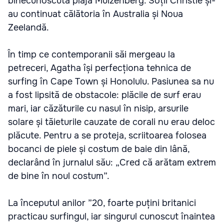
binecunoscuta plajă Muizenberg. Soții Christie și-
au continuat călătoria în Australia și Noua
Zeelandă.
În timp ce contemporanii săi mergeau la
petreceri, Agatha își perfecționa tehnica de
surfing în Cape Town și Honolulu. Pasiunea sa nu
a fost lipsită de obstacole: plăcile de surf erau
mari, iar căzăturile cu nasul în nisip, arsurile
solare și tăieturile cauzate de corali nu erau deloc
plăcute. Pentru a se proteja, scriitoarea folosea
bocanci de piele și costum de baie din lână,
declarând în jurnalul său: „Cred că arătam extrem
de bine în noul costum”.
La începutul anilor ”20, foarte puțini britanici
practicau surfingul, iar singurul cunoscut înaintea