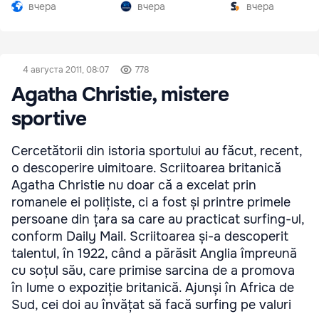
Южной Осетии
разгар кризиса
вчера
вчера
вчера
4 августа 2011, 08:07
778
Agatha Christie, mistere
sportive
Cercetătorii din istoria sportului au făcut, recent,
o descoperire uimitoare. Scriitoarea britanică
Agatha Christie nu doar că a excelat prin
romanele ei polițiste, ci a fost și printre primele
persoane din țara sa care au practicat surfing-ul,
conform Daily Mail. Scriitoarea și-a descoperit
talentul, în 1922, când a părăsit Anglia împreună
cu soțul său, care primise sarcina de a promova
în lume o expoziție britanică. Ajunși în Africa de
Sud, cei doi au învățat să facă surfing pe valuri