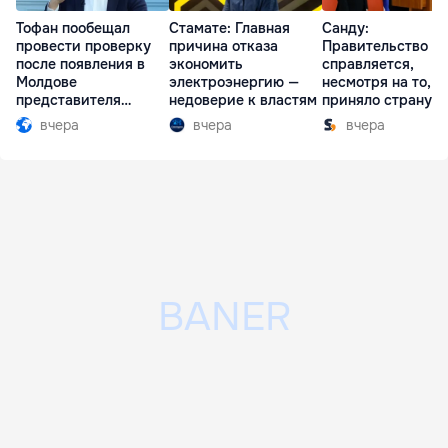
Тофан пообещал
Стамате: Главная
Санду:
провести проверку
причина отказа
Правительство
после появления в
экономить
справляется,
Молдове
электроэнергию —
несмотря на то, ч
представителя
недоверие к властям
приняло страну в
Южной Осетии
разгар кризиса
вчера
вчера
вчера