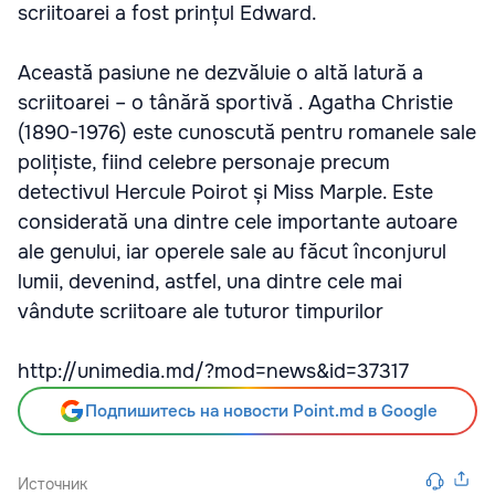
scriitoarei a fost prințul Edward.
Această pasiune ne dezvăluie o altă latură a
scriitoarei – o tânără sportivă . Agatha Christie
(1890-1976) este cunoscută pentru romanele sale
polițiste, fiind celebre personaje precum
detectivul Hercule Poirot și Miss Marple. Este
considerată una dintre cele importante autoare
ale genului, iar operele sale au făcut înconjurul
lumii, devenind, astfel, una dintre cele mai
vândute scriitoare ale tuturor timpurilor
http://unimedia.md/?mod=news&id=37317
Подпишитесь на новости Point.md в Google
Источник