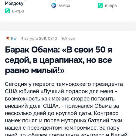
Молдову
вчера
вчера
вчера
Kp
4 августа 2011, 08:10
555
Барак Обама: «В свои 50 я
седой, в царапинах, но все
равно милый!»
Сегодня у первого темнокожего президента
США юбилей «Лучший подарок для меня -
возможность как можно скорее погасить
внешний долг США», - признался Обама за
несколько дней до круглой даты. Конгресс
намек понял и после муторных баталий таки
нашел с президентом компромисс. За пару
дней до юбилея президента конгресс и Белый