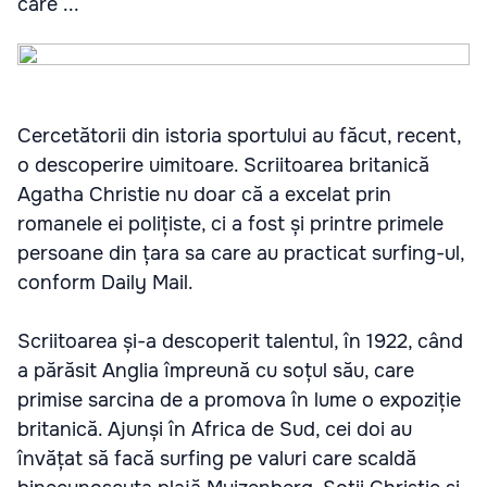
care ...
Cercetătorii din istoria sportului au făcut, recent,
o descoperire uimitoare. Scriitoarea britanică
Agatha Christie nu doar că a excelat prin
romanele ei polițiste, ci a fost și printre primele
persoane din țara sa care au practicat surfing-ul,
conform Daily Mail.
Scriitoarea și-a descoperit talentul, în 1922, când
a părăsit Anglia împreună cu soțul său, care
primise sarcina de a promova în lume o expoziție
britanică. Ajunși în Africa de Sud, cei doi au
învățat să facă surfing pe valuri care scaldă