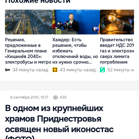
Похожие новости
Решения,
Хаждер: Есть
Правительство
предложенные в
решения, чтобы
введет НДС 20% 
Генеральном плане
избежать
газ и электроэне
«Кишинёв 2040»:
отключений воды, но
сверх лимита
электробусы и метро
их нужно срочно
потребления
внедрить
34 минуты назад
43 минуты назад
52 минуты наз
9 сентября 2010, 15:17
435
В одном из крупнейших
храмов Приднестровья
освящен новый иконостас