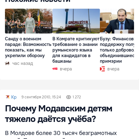
Санду о военном
В Комрате критикуют
Бузу: Финансову
параде: Возможность
требование о знании
поддержку получ
показать, как мы
румынского языка
только доброволь
укрепили оборону
для кандидатов в
объединившиеся
башканы
примэрии
час назад
вчера
вчера
Kp
9 сентября 2010, 15:24
1 272
Почему Модавским детям
тяжело даётся учёба?
В Молдове более 30 тысяч безграмотных