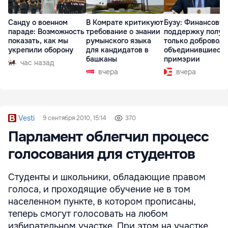
Санду о военном
В Комрате критикуют
Бузу: Финансову
параде: Возможность
требование о знании
поддержку получ
показать, как мы
румынского языка
только доброволь
укрепили оборону
для кандидатов в
объединившиеся
башканы
примэрии
час назад
вчера
вчера
Vesti
9 сентября 2010, 15:14
370
Парламент облегчил процесс
голосования для студентов
Студенты и школьники, обладающие правом
голоса, и проходящие обучение не в том
населенном пункте, в котором прописаны,
теперь смогут голосовать на любом
избирательном участке. При этом на участке