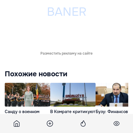
Разместить рекламу на сайте
Похожие новости
Санду о военном
В Комрате критикуют
Бузу: Финансову
параде: Возможность
требование о знании
поддержку получ
показать, как мы
румынского языка
только доброволь
укрепили оборону
для кандидатов в
объединившиеся