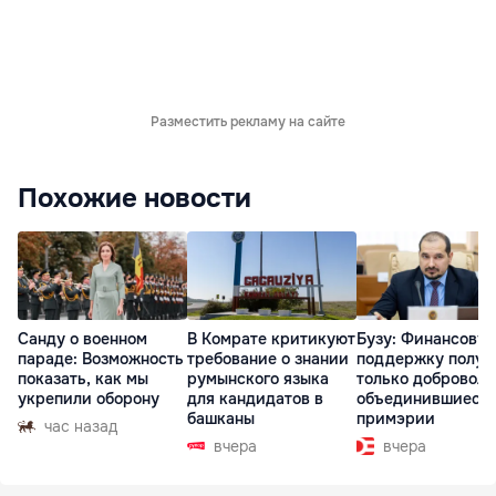
Разместить рекламу на сайте
Похожие новости
Санду о военном
В Комрате критикуют
Бузу: Финансову
параде: Возможность
требование о знании
поддержку получ
показать, как мы
румынского языка
только доброволь
укрепили оборону
для кандидатов в
объединившиеся
башканы
примэрии
час назад
вчера
вчера