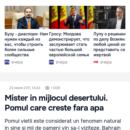
Бузу - диаспоре: Нам
Гросу: Молдова
Лупу о решении с
нужен каждый из
демонстрирует, что
по делу Возиян: 
вас, чтобы строить
заслуживает стать
любой ценой хоче
более сильные
частью большой
представить себя
сообщества
европейской семьи
жертвой
вчера
вчера
вчера
23 июня 2011, 13:43
1 008
Mister in mijlocul desertului.
Pomul care creste fara apa
Pomul vietii este considerat un fenomen natural
in sine si mii de oameni vin sa-l viziteze, Bahrain