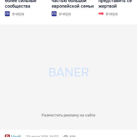
более сильные
частью большой
представить себя
сообщества
европейской семьи
жертвой
вчера
вчера
вчера
Разместить рекламу на сайте
Vesti
23 июня 2011, 14:07
619