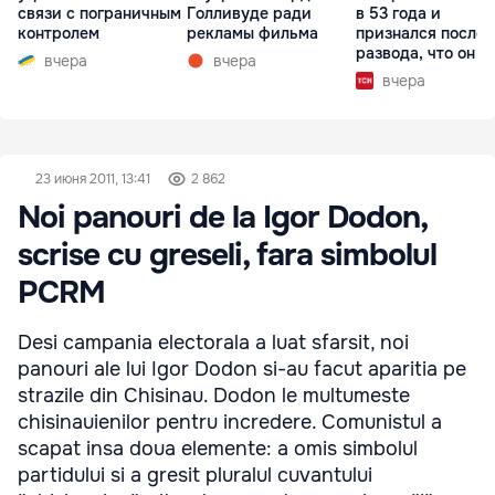
связи с пограничным
Голливуде ради
в 53 года и
контролем
рекламы фильма
признался после
развода, что он г
вчера
вчера
вчера
23 июня 2011, 13:41
2 862
Noi panouri de la Igor Dodon,
scrise cu greseli, fara simbolul
PCRM
Desi campania electorala a luat sfarsit, noi
panouri ale lui Igor Dodon si-au facut aparitia pe
strazile din Chisinau. Dodon le multumeste
chisinauienilor pentru incredere. Comunistul a
scapat insa doua elemente: a omis simbolul
partidului si a gresit pluralul cuvantului