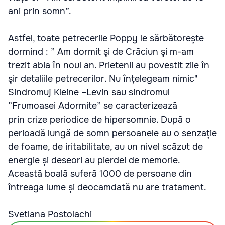
ani prin somn”.
Astfel, toate petrecerile Poppy le sărbătorește
dormind : ” Am dormit şi de Crăciun şi m-am
trezit abia în noul an. Prietenii au povestit zile în
şir detaliile petrecerilor. Nu înţelegeam nimic"
Sindromuj Kleine –Levin sau sindromul
”Frumoasei Adormite” se caracterizează
prin crize periodice de hipersomnie. După o
perioadă lungă de somn persoanele au o senzație
de foame, de iritabilitate, au un nivel scăzut de
energie și deseori au pierdei de memorie.
Această boală suferă 1000 de persoane din
întreaga lume și deocamdată nu are tratament.
Svetlana Postolachi