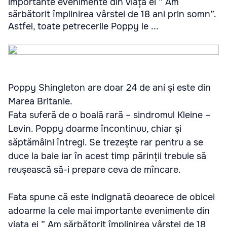
importante evenimente din viața ei ” Am
sărbătorit împlinirea vârstei de 18 ani prin somn”.
Astfel, toate petrecerile Poppy le ...
Poppy Shingleton are doar 24 de ani și este din
Marea Britanie.
Fata suferă de o boală rară – sindromul Kleine –
Levin. Poppy doarme încontinuu, chiar și
săptămâini întregi. Se trezește rar pentru a se
duce la baie iar în acest timp părinții trebuie să
reușească să-i prepare ceva de mîncare.
Fata spune că este indignată deoarece de obicei
adoarme la cele mai importante evenimente din
viața ei ” Am sărbătorit împlinirea vârstei de 18