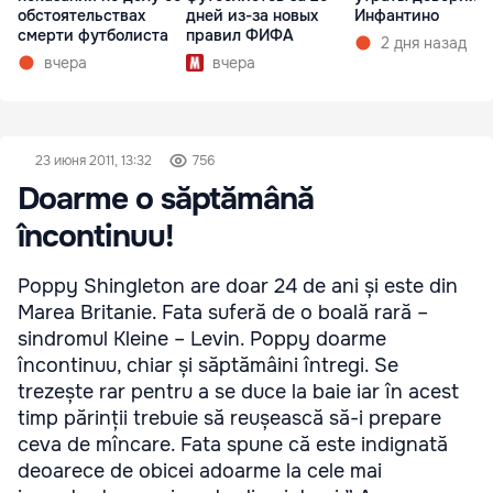
обстоятельствах
дней из-за новых
Инфантино
смерти футболиста
правил ФИФА
2 дня назад
вчера
вчера
23 июня 2011, 13:32
756
Doarme o săptămână
încontinuu!
Poppy Shingleton are doar 24 de ani și este din
Marea Britanie. Fata suferă de o boală rară –
sindromul Kleine – Levin. Poppy doarme
încontinuu, chiar și săptămâini întregi. Se
trezește rar pentru a se duce la baie iar în acest
timp părinții trebuie să reușească să-i prepare
ceva de mîncare. Fata spune că este indignată
deoarece de obicei adoarme la cele mai