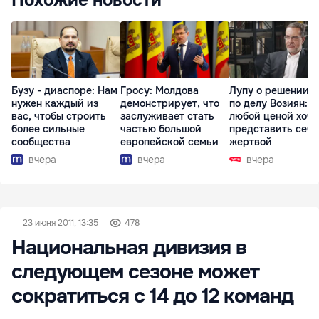
Бузу - диаспоре: Нам
Гросу: Молдова
Лупу о решении с
нужен каждый из
демонстрирует, что
по делу Возиян: 
вас, чтобы строить
заслуживает стать
любой ценой хоче
более сильные
частью большой
представить себя
сообщества
европейской семьи
жертвой
вчера
вчера
вчера
23 июня 2011, 13:35
478
Национальная дивизия в
следующем сезоне может
сократиться с 14 до 12 команд