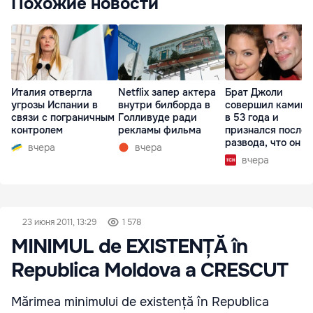
Похожие новости
Италия отвергла
Netflix запер актера
Брат Джоли
угрозы Испании в
внутри билборда в
совершил каминг
связи с пограничным
Голливуде ради
в 53 года и
контролем
рекламы фильма
признался после
развода, что он г
вчера
вчера
вчера
23 июня 2011, 13:29
1 578
MINIMUL de EXISTENȚĂ în
Republica Moldova a CRESCUT
Mărimea minimului de existență în Republica