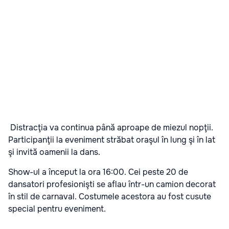
Distracţia va continua până aproape de miezul nopţii.
Participanţii la eveniment străbat oraşul în lung şi în lat
şi invită oamenii la dans.
Show-ul a început la ora 16:00. Cei peste 20 de
dansatori profesionişti se aflau într-un camion decorat
în stil de carnaval. Costumele acestora au fost cusute
special pentru eveniment.