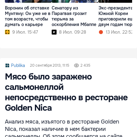
Воронин об отставке
Сенатору из
Экс-президента
Мунтяну: Он уже не в
Парагвая грозит
Южной Кореи
том возрасте, чтобы
тюрьма за
приговорили еще
думать о карьере
оскорбления Мбаппе
двум годам тюрь
9 Июл. 15:47
8 Июл. 09:28
13 Июл. 22:52
Publika
20 сентября 2013, 11:15
2 435
Мясо было заражено
сальмонеллой
непосредственно в ресторане
Golden Nica
Анализ мяса, изъятого в ресторане Golden
Nica, показал наличие в нем бактерии
сальмонеллы. Об этом сообщается на сайте