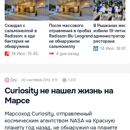
Скандал с
После массового
В Рышканах жест
сальмонеллой в
отравления в пробах
избили 19-летнег
Radisson: в еде
Radisson Blu Leogrand
администратора
бактерия не
не обнаружили
ресторана
обнаружена
сальмонеллу
14 Июл. 18:05
19 Июл. 15:45
4 дня назад
Dni
20 сентября 2013, 11:11
1 237
Curiosity не нашел жизнь на
Марсе
Марсоход Curiosity, отправленный
космическим агентством NASA на Красную
планету год назад, не обнаружил на планете