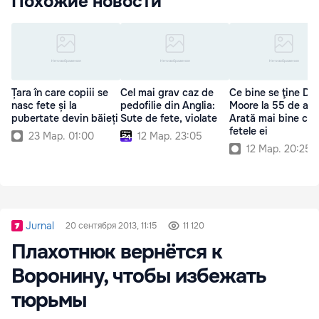
Похожие новости
Țara în care copiii se
Cel mai grav caz de
Ce bine se ţine De
nasc fete și la
pedofilie din Anglia:
Moore la 55 de ani
pubertate devin băieți
Sute de fete, violate
Arată mai bine ca
fetele ei
23 Мар. 01:00
12 Мар. 23:05
12 Мар. 20:25
Jurnal
20 сентября 2013, 11:15
11 120
Плахотнюк вернётся к
Воронину, чтобы избежать
тюрьмы