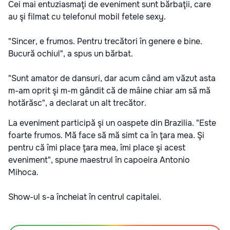
Cei mai entuziasmaţi de eveniment sunt bărbaţii, care
au şi filmat cu telefonul mobil fetele sexy.
"Sincer, e frumos. Pentru trecători în genere e bine.
Bucură ochiul", a spus un bărbat.
"Sunt amator de dansuri, dar acum când am văzut asta
m-am oprit şi m-m gândit că de mâine chiar am să mă
hotărăsc", a declarat un alt trecător.
La eveniment participă şi un oaspete din Brazilia. "Este
foarte frumos. Mă face să mă simt ca în ţara mea. Şi
pentru că îmi place ţara mea, îmi place şi acest
eveniment", spune maestrul în capoeira Antonio
Mihoca.
Show-ul s-a încheiat în centrul capitalei.