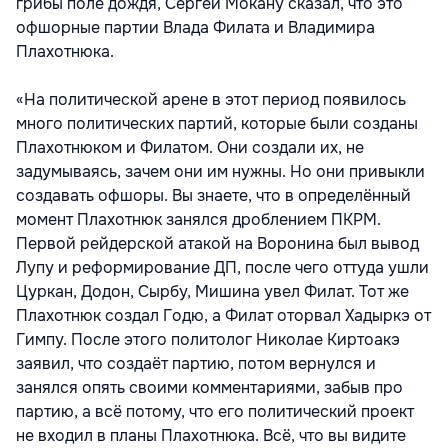
грибы поле дождя, Сергей Мокану сказал, что это
офшорные партии Влада Филата и Владимира
Плахотнюка.
«На политической арене в этот период появилось
много политических партий, которые были созданы
Плахотнюком и Филатом. Они создали их, не
задумываясь, зачем они им нужны. Но они привыкли
создавать офшоры. Вы знаете, что в определённый
момент Плахотнюк занялся дроблением ПКРМ.
Первой рейдерской атакой на Воронина был вывод
Лупу и реформирование ДП, после чего оттуда ушли
Цуркан, Додон, Сырбу, Мишина увел Филат. Тот же
Плахотнюк создал Годю, а Филат оторвал Хадыркэ от
Гимпу. После этого политолог Николае Киртоакэ
заявил, что создаёт партию, потом вернулся и
занялся опять своими комментариями, забыв про
партию, а всё потому, что его политический проект
не входил в планы Плахотнюка. Всё, что вы видите