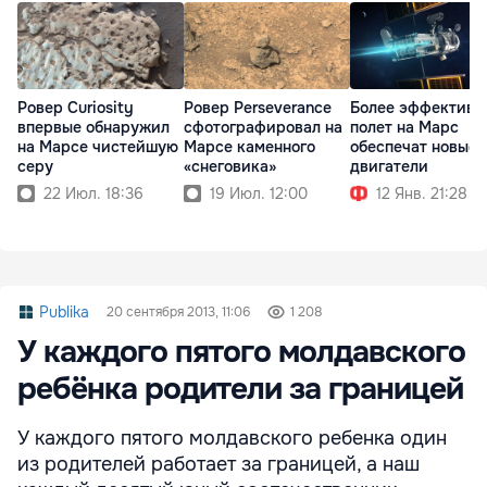
Ровер Curiosity
Ровер Perseverance
Более эффективн
впервые обнаружил
сфотографировал на
полет на Марс
на Марсе чистейшую
Марсе каменного
обеспечат новые
серу
«снеговика»
двигатели
22 Июл. 18:36
19 Июл. 12:00
12 Янв. 21:28
Publika
20 сентября 2013, 11:06
1 208
У каждого пятого молдавского
ребёнка родители за границей
У каждого пятого молдавского ребенка один
из родителей работает за границей, а наш