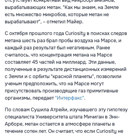
отсутствует конкретный вид микроорганизмов,
вырабатывающих метан. "Как мы знаем, на Земле
есть множество микробов, которые метан не
вырабатывают", – отметил Майер.
С октября прошлого года Curiosity в поисках следов
метана шесть раз брал пробы воздуха на Марсе, и
каждый раз результат был негативным. Ранее
считалось, что концентрация метана на Марсе
составляет 45 частей на миллиард. Эти данные,
полученные в результате дистанционных измерений
с Земли и с орбиты "красной планеты", позволили
ученым предположить, что на Марсе могут
присутствовать производящие газ примитивные
организмы, передает
"Интерфакс"
.
По словам Сушила Атрейи, изучавшего эту гипотезу
специалиста Университета штата Мичиган в Энн-
Арборе, метан остается в атмосфере планеты в
течение сотен лет. Он считает, что если Curiosity не