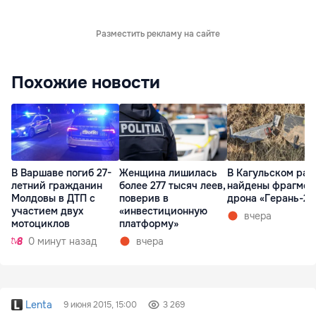
Разместить рекламу на сайте
Похожие новости
В Варшаве погиб 27-
Женщина лишилась
В Кагульском рай
летний гражданин
более 277 тысяч леев,
найдены фрагмен
Молдовы в ДТП с
поверив в
дрона «Герань-2»
участием двух
«инвестиционную
вчера
мотоциклов
платформу»
0 минут назад
вчера
Lenta
9 июня 2015, 15:00
3 269