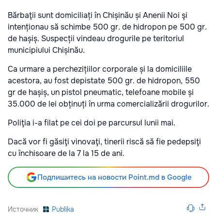
Bărbaţii sunt domiciliați în Chișinău și Anenii Noi şi
intenționau să schimbe 500 gr. de hidropon pe 500 gr.
de hașiș. Suspecții vindeau drogurile pe teritoriul
municipiului Chișinău.
Ca urmare a perchezițiilor corporale și la domiciliile
acestora, au fost depistate 500 gr. de hidropon, 550
gr de hașiș, un pistol pneumatic, telefoane mobile și
35.000 de lei obținuți în urma comercializării drogurilor.
Poliţia i-a filat pe cei doi pe parcursul lunii mai.
Dacă vor fi găsiţi vinovaţi, tinerii riscă să fie pedepsiţi
cu închisoare de la 7 la 15 de ani.
Подпишитесь на новости Point.md в Google
Источник
Publika