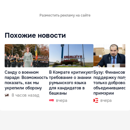
Разместить рекламу на сайте
Похожие новости
Санду о военном
В Комрате критикуют
Бузу: Финансову
параде: Возможность
требование о знании
поддержку получ
показать, как мы
румынского языка
только доброволь
укрепили оборону
для кандидатов в
объединившиеся
башканы
примэрии
8 часов назад
вчера
вчера