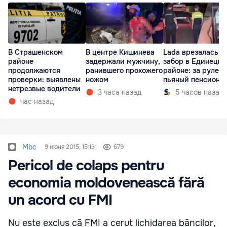
В Страшенском
В центре Кишинева
Lada врезалась в
районе
задержали мужчину,
забор в Единецк
продолжаются
ранившего прохожего
районе: за рулем
проверки: выявлены
ножом
пьяный пенсионе
нетрезвые водители
3 часа назад
5 часов назад
час назад
Mbc
9 июня 2015, 15:13
679
Pericol de colaps pentru
economia moldovenească fără
un acord cu FMI
Nu este exclus că FMI a cerut lichidarea băncilor,