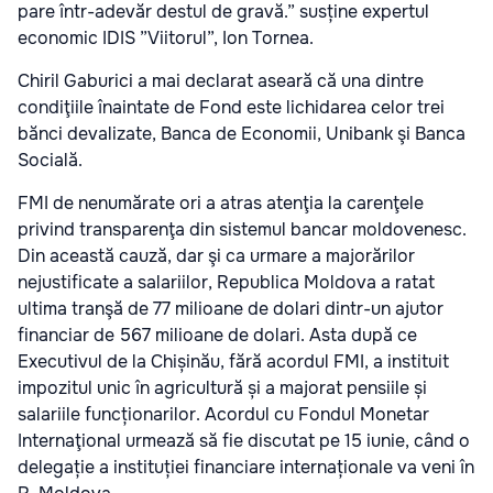
pare într-adevăr destul de gravă.” susține expertul
economic IDIS ”Viitorul”, Ion Tornea.
Chiril Gaburici a mai declarat aseară că una dintre
condiţiile înaintate de Fond este lichidarea celor trei
bănci devalizate, Banca de Economii, Unibank şi Banca
Socială.
FMI de nenumărate ori a atras atenţia la carenţele
privind transparenţa din sistemul bancar moldovenesc.
Din această cauză, dar şi ca urmare a majorărilor
nejustificate a salariilor, Republica Moldova a ratat
ultima tranşă de 77 milioane de dolari dintr-un ajutor
financiar de 567 milioane de dolari. Asta după ce
Executivul de la Chișinău, fără acordul FMI, a instituit
impozitul unic în agricultură și a majorat pensiile și
salariile funcționarilor. Acordul cu Fondul Monetar
Internaţional urmează să fie discutat pe 15 iunie, când o
delegație a instituției financiare internaționale va veni în