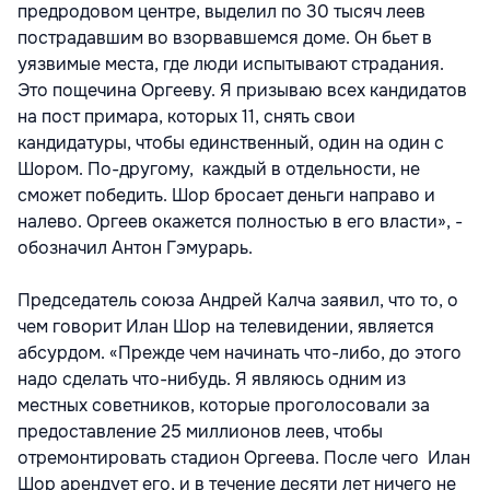
предродовом центре, выделил по 30 тысяч леев
пострадавшим во взорвавшемся доме. Он бьет в
уязвимые места, где люди испытывают страдания.
Это пощечина Оргееву. Я призываю всех кандидатов
на пост примара, которых 11, снять свои
кандидатуры, чтобы единственный, один на один с
Шором. По-другому, каждый в отдельности, не
сможет победить. Шор бросает деньги направо и
налево. Оргеев окажется полностью в его власти», -
обозначил Антон Гэмурарь.
Председатель союза Андрей Калча заявил, что то, о
чем говорит Илан Шор на телевидении, является
абсурдом. «Прежде чем начинать что-либо, до этого
надо сделать что-нибудь. Я являюсь одним из
местных советников, которые проголосовали за
предоставление 25 миллионов леев, чтобы
отремонтировать стадион Оргеева. После чего Илан
Шор арендует его, и в течение десяти лет ничего не