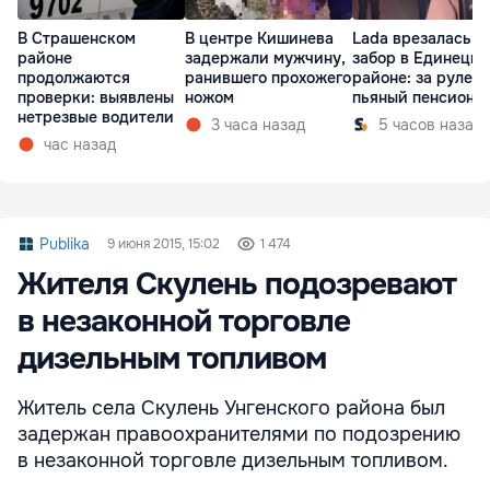
В Страшенском
В центре Кишинева
Lada врезалась в
районе
задержали мужчину,
забор в Единецк
продолжаются
ранившего прохожего
районе: за рулем
проверки: выявлены
ножом
пьяный пенсионе
нетрезвые водители
3 часа назад
5 часов назад
час назад
Publika
9 июня 2015, 15:02
1 474
Жителя Скулень подозревают
в незаконной торговле
дизельным топливом
Житель села Скулень Унгенского района был
задержан правоохранителями по подозрению
в незаконной торговле дизельным топливом.