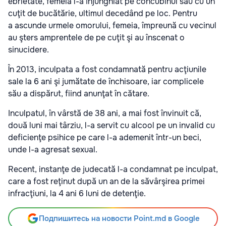
ebrietate, femeia l-a înjunghiat pe concubinul său cu un
cuţit de bucătărie, ultimul decedând pe loc. Pentru
a ascunde urmele omorului, femeia, împreună cu vecinul
au şters amprentele de pe cuţit şi au înscenat o
sinucidere.
În 2013, inculpata a fost condamnată pentru acţiunile
sale la 6 ani şi jumătate de închisoare, iar complicele
său a dispărut, fiind anunţat în cătare.
Inculpatul, în vârstă de 38 ani, a mai fost învinuit că,
două luni mai târziu, l-a servit cu alcool pe un invalid cu
deficienţe psihice pe care l-a ademenit într-un beci,
unde l-a agresat sexual.
Recent, instanţe de judecată l-a condamnat pe inculpat,
care a fost reţinut după un an de la săvârşirea primei
infracţiuni, la 4 ani 6 luni de detenţie.
Подпишитесь на новости Point.md в Google