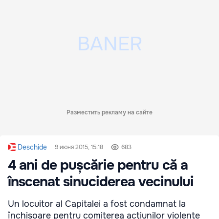
Разместить рекламу на сайте
Deschide
9 июня 2015, 15:18
683
4 ani de pușcărie pentru că a
înscenat sinuciderea vecinului
Un locuitor al Capitalei a fost condamnat la
închisoare pentru comiterea acţiunilor violente