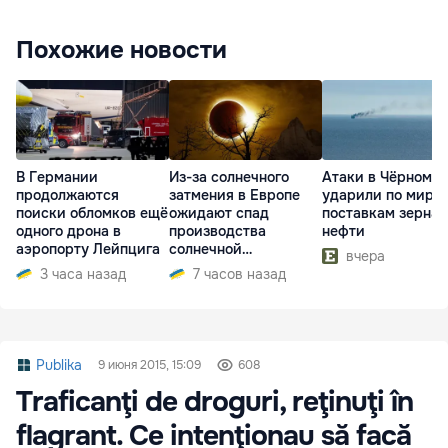
Похожие новости
В Германии
Из-за солнечного
Атаки в Чёрном м
продолжаются
затмения в Европе
ударили по миро
поиски обломков ещё
ожидают спад
поставкам зерна 
одного дрона в
производства
нефти
аэропорту Лейпцига
солнечной
вчера
электроэнергии
3 часа назад
7 часов назад
Publika
9 июня 2015, 15:09
608
Traficanţi de droguri, reţinuţi în
flagrant. Ce intenţionau să facă