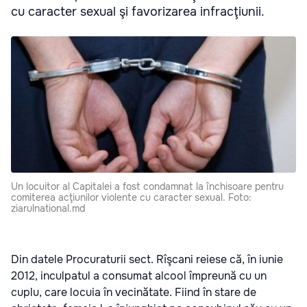
cu caracter sexual şi favorizarea infracţiunii.
Un locuitor al Capitalei a fost condamnat la închisoare pentru
comiterea acţiunilor violente cu caracter sexual. Foto:
ziarulnational.md
Din datele Procuraturii sect. Rîşcani reiese că, în iunie
2012, inculpatul a consumat alcool împreună cu un
cuplu, care locuia în vecinătate. Fiind în stare de