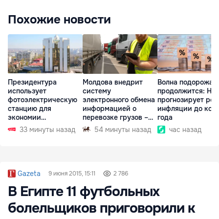
Похожие новости
Президентура
Молдова внедрит
Волна подорожан
использует
систему
продолжится: НБ
фотоэлектрическую
электронного обмена
прогнозирует рос
станцию для
информацией о
инфляции до кон
экономии
перевозке грузов –
года
электроэнергии
eFTI
33 минуты назад
54 минуты назад
час назад
Gazeta
9 июня 2015, 15:11
2 786
В Египте 11 футбольных
болельщиков приговорили к