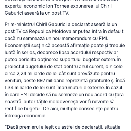
expertul economic Ion Tornea expunerea lui Chiril
Gaburici aseară la un post TV.
Prim-ministrul Chiril Gaburici a declarat aseară la un
post TV că Republica Moldova ar putea intra în default
dacă nu semnează un nou memorandum cu FMI.
Economiștii susțin că această afirmație poate și trebuie
luată în serios, deoarece lipsa acordului respectiv ar
putea periclita obținerea suportului bugetar extern. În
proiectul bugetului de stat pentru anul curent, din cele
circa 2,24 miliarde de lei cât sunt prevăzute pentru
venituri, peste 897 milioane reprezintă granturile și încă
1,34 miliarde de lei sunt împrumuturile externe. În cazul
în care FMI decide să nu semneze un nou acord cu țara
noastră, autoritățile moldovenești vor fi nevoite să
rectifice bugetul. De aici, multiple consecințe pentru
întreaga economie.
”Dacă premierul a ieșit cu astfel de declarații, situația