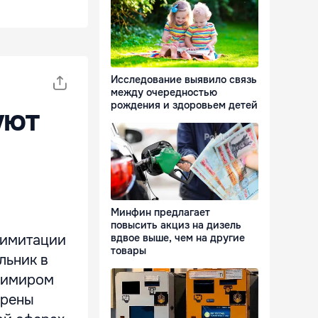
Исследование выявило связь
между очередностью
рождения и здоровьем детей
уют
Минфин предлагает
повысить акциз на дизель
лимитации
вдвое выше, чем на другие
товары
льник в
димиром
ерены