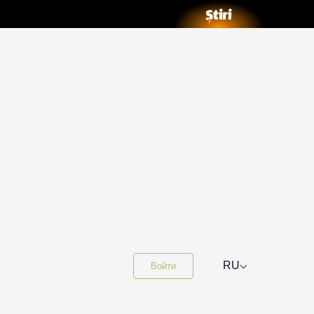
⌵
RU
Войти