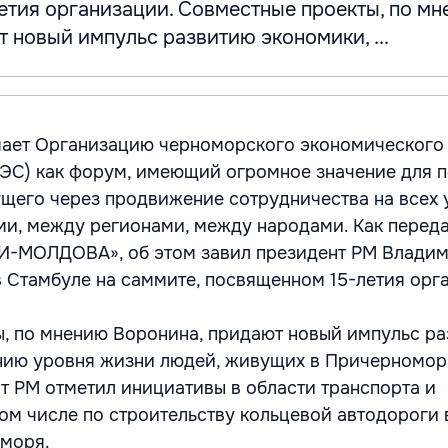
етия организации. Совместные проекты, по м
 новый импульс развитию экономики, ...
ает Организацию черноморского экономического
ЭС) как форум, имеющий огромное значение для 
щего через продвижение сотрудничества на всех 
и, между регионами, между народами. Как перед
И-МОЛДОВА», об этом завил президент РМ Влади
в Стамбуле на саммите, посвященном 15-летия орг
, по мнению Воронина, придают новый импульс р
нию уровня жизни людей, живущих в Причерноморь
нт РМ отметил инициативы в области транспорта и
том числе по строительству кольцевой автодороги 
 моря.