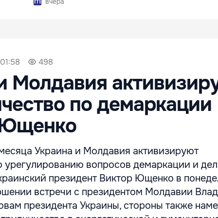
вчера
 01:58
498
и Молдавия активизир
чество по демаркации
- Ющенко
месяца Украина и Молдавия активизируют
о урегулированию вопросов демаркации и де
украинский президент Виктор Ющенко в понеде
ршении встречи с президентом Молдавии Вла
овам президента Украины, стороны также нам