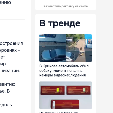
нению
Разместить рекламу на сайте
В тренде
построения
уровнях -
ает
мир
В Крикова автомобиль сбил
анизации.
собаку: момент попал на
камеры видеонаблюдения
азвитию
е. В
вдоль