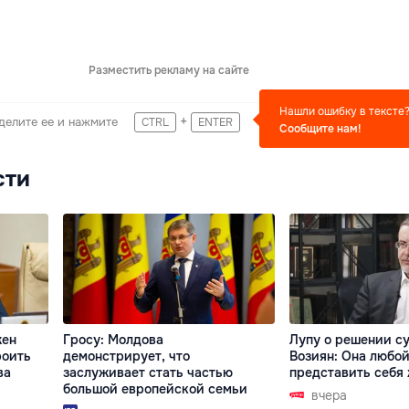
Разместить рекламу на сайте
Нашли ошибку в тексте
+
делите ее и нажмите
CTRL
ENTER
Сообщите нам!
сти
жен
Гросу: Молдова
Лупу о решении су
роить
демонстрирует, что
Возиян: Она любой
ва
заслуживает стать частью
представить себя
большой европейской семьи
вчера