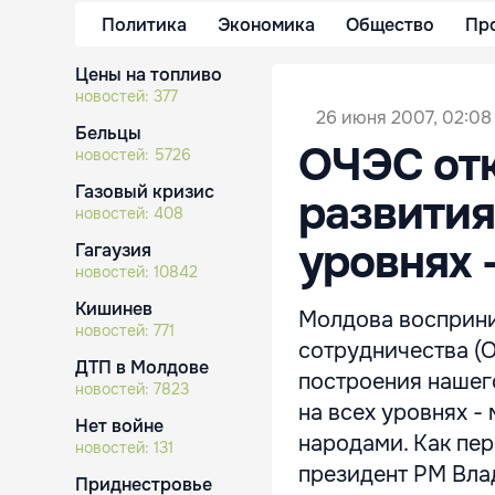
Политика
Экономика
Общество
Пр
Цены на топливо
новостей:
377
26 июня 2007, 02:08
Бельцы
ОЧЭС от
новостей:
5726
Газовый кризис
развития
новостей:
408
уровнях 
Гагаузия
новостей:
10842
Кишинев
Молдова восприн
новостей:
771
сотрудничества (
ДТП в Молдове
построения нашег
новостей:
7823
на всех уровнях 
Нет войне
народами. Как пе
новостей:
131
президент РМ Вла
Приднестровье