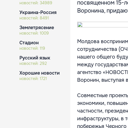
посвященном 15-л
новостей:
34989
Воронина, придают
Украина-Россия
новостей:
8491
Землетрясение
новостей:
1009
Молдова восприним
Стадион
новостей:
119
сотрудничества (ОЧ
нашего общего буду
Русский язык
новостей:
292
между государствам
агентство «НОВОСТ
Хорошие новости
новостей:
1721
Воронин, выступая 
Совместные проекты
экономики, повыше
частности, президе
инфраструктуры, в 
побережья Черного