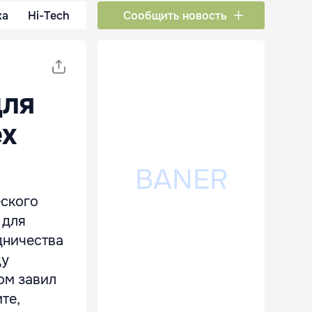
ка
Hi-Tech
Сообщить новость
для
ех
ского
 для
дничества
ду
ом завил
те,