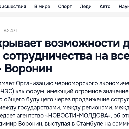
оисшествия
В мире
Спорт
Леди
Авто
Нау
471
крывает возможности 
 сотрудничества на вс
- Воронин
имает Организацию черноморского экономиче
ОЧЭС) как форум, имеющий огромное значение
о общего будущего через продвижение сотру
- между государствами, между регионами, меж
редает агентство «НОВОСТИ-МОЛДОВА», об эт
димир Воронин, выступая в Стамбуле на самми