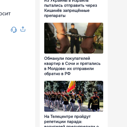
Из Украины в Израиль
пытались отправить через
Кишинёв запрещённые
осит
препараты
Обманули покупателей
квартир в Сочи и прятались
в Молдове: их отправили
обратно в РФ
На Телецентре пройдут
репетиции парада:
водителей предупредили о