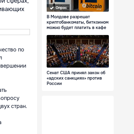
ой сферах,
живающих
Опрос
В Молдове разрешат
криптобанкоматы, биткоином
можно будет платить в кафе
чество по
л
авершении
Сенат США принял закон об
«адских санкциях» против
России
ать
вопросу
вух стран.
а