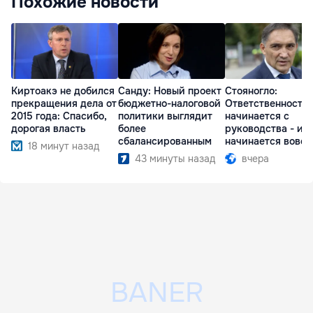
Похожие новости
Киртоакэ не добился
Санду: Новый проект
Стояногло:
прекращения дела от
бюджетно-налоговой
Ответственность
2015 года: Спасибо,
политики выглядит
начинается с
дорогая власть
более
руководства - ил
сбалансированным
начинается вовсе
18 минут назад
43 минуты назад
вчера