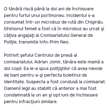
O tânără riscă până la doi ani de închisoare
pentru furtul unui portmoneu. Incidentul s-a
consumat într-un microbuz de rută din Chişinău.
Ghinionul femeii a fost că în microbuz au urcat şi
câţiva angajaţi ai Comisariatului General de
Poliţie, transmite Info-Prim Neo.
Potrivit şefului Centrului de presă al
comisariatului, Adrian Jomir, tânăra este mamă a
doi copii. Ea le-a spus poliţiştilor că avea nevoie
de bani pentru a-şi perfecta buletinul de
identitate. Suspecta a fost condusă la comisariat.
Oamenii legii au stabilit că anterior a mai fost
condamnată la un an şi opt luni de închisoare
pentru infracţiuni similare.