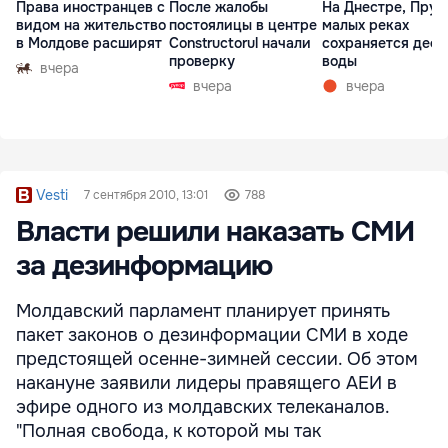
Права иностранцев с
После жалобы
На Днестре, Прут
видом на жительство
постоялицы в центре
малых реках
в Молдове расширят
Constructorul начали
сохраняется деф
проверку
воды
вчера
вчера
вчера
Vesti
7 сентября 2010, 13:01
788
Власти решили наказать СМИ
за дезинформацию
Молдавский парламент планирует принять
пакет законов о дезинформации СМИ в ходе
предстоящей осенне-зимней сессии. Об этом
накануне заявили лидеры правящего АЕИ в
эфире одного из молдавских телеканалов.
"Полная свобода, к которой мы так