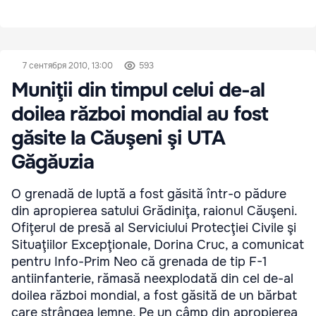
7 сентября 2010, 13:00
593
Muniţii din timpul celui de-al
doilea război mondial au fost
găsite la Căuşeni şi UTA
Găgăuzia
O grenadă de luptă a fost găsită într-o pădure
din apropierea satului Grădiniţa, raionul Căuşeni.
Ofiţerul de presă al Serviciului Protecţiei Civile şi
Situaţiilor Excepţionale, Dorina Cruc, a comunicat
pentru Info-Prim Neo că grenada de tip F-1
antiinfanterie, rămasă neexplodată din cel de-al
doilea război mondial, a fost găsită de un bărbat
care strângea lemne. Pe un câmp din apropierea