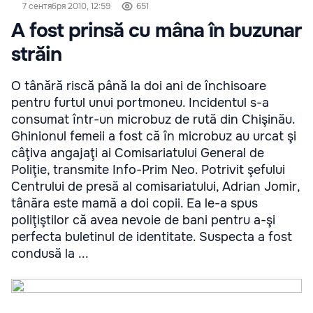
7 сентября 2010, 12:59
651
A fost prinsă cu mâna în buzunar
străin
O tânără riscă până la doi ani de închisoare
pentru furtul unui portmoneu. Incidentul s-a
consumat într-un microbuz de rută din Chişinău.
Ghinionul femeii a fost că în microbuz au urcat şi
câţiva angajaţi ai Comisariatului General de
Poliţie, transmite Info-Prim Neo. Potrivit şefului
Centrului de presă al comisariatului, Adrian Jomir,
tânăra este mamă a doi copii. Ea le-a spus
poliţiştilor că avea nevoie de bani pentru a-şi
perfecta buletinul de identitate. Suspecta a fost
condusă la ...