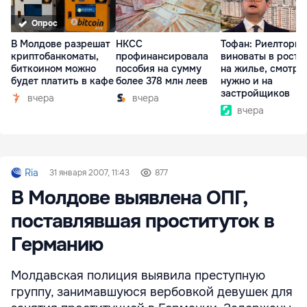
Опрос
В Молдове разрешат
НКСС
Тофан: Риелторы 
криптобанкоматы,
профинансировала
виноваты в росте
биткоином можно
пособия на сумму
на жилье, смотре
будет платить в кафе
более 378 млн леев
нужно и на
застройщиков
вчера
вчера
вчера
Ria
31 января 2007, 11:43
877
В Молдове выявлена ОПГ,
поставлявшая проституток в
Германию
Молдавская полиция выявила преступную
группу, занимавшуюся вербовкой девушек для