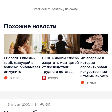
Разместить рекламу на сайте
Похожие новости
Биологи: Опасный
В США нашли способ
ИИ впервые в
гриб, живущий в
защитить мозг детей
истории
волосах, обманывает
от последствий
спроектировал
иммунитет
трудного детства
искусственные
штаммы вирусов 
вчера
вчера
нуля
вчера
31 января 2007, 11:19
697