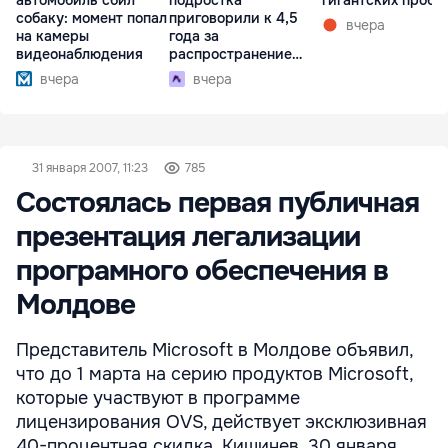
автомобиль сбил
подростка
гигантских пробк
собаку: момент попал
приговорили к 4,5
вчера
на камеры
года за
видеонаблюдения
распространение
наркотиков
вчера
вчера
31 января 2007, 11:23
785
Состоялась первая публичная
презентация легализации
програмного обеспечения в
Молдове
Представитель Microsoft в Молдове объявил,
что до 1 марта на серию продуктов Microsoft,
которые участвуют в программе
лицензирования OVS, действует эксклюзивная
40-процентная скидка. Кишинев, 30 января