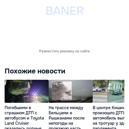
Разместить рекламу на сайте
Похожие новости
Погибшими в
На трассе между
В центре Кишине
страшном ДТП с
Бельцами и
произошло ДТП:
автобусом и Toyota
Рышканами после
автомобиль выле
Land Cruiser
непогоды на
на тротуар у зда
оказались родные
проезжую часть
парламента