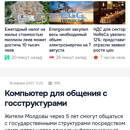
Ежегодный налог на
Energocom закупил
НДС для сектора
жилье стоимостью
весь необходимый
HoReCa увеличат
миллион леев может
объем
12%: представите
достичь 10 тысяч
электроэнергии на 7
отрасли заявили 
леев
августа
росте цен
20 минут назад
26 минут назад
7 часов назад
19 января 2007, 11:20
599
Компьютер для общения с
госструктурами
Жители Молдовы через 5 лет смогут общаться
с государственными структурами посредством