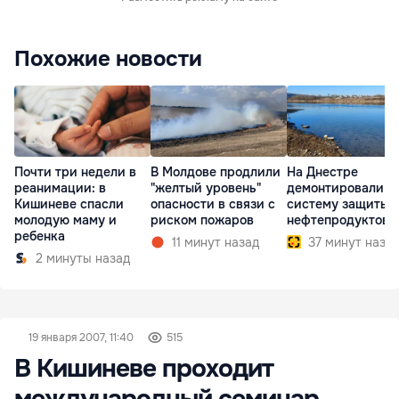
Похожие новости
Почти три недели в
В Молдове продлили
На Днестре
реанимации: в
"желтый уровень"
демонтировали
Кишиневе спасли
опасности в связи с
систему защиты 
молодую маму и
риском пожаров
нефтепродуктов
ребенка
11 минут назад
37 минут наза
2 минуты назад
19 января 2007, 11:40
515
В Кишиневе проходит