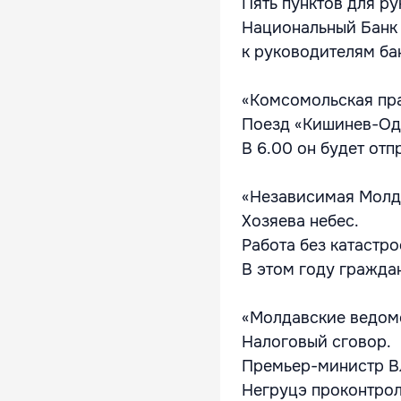
Пять пунктов для р
Национальный Банк 
к руководителям ба
«Комсомольская пр
Поезд «Кишинев-Оде
В 6.00 он будет отп
«Независимая Молд
Хозяева небес.
Работа без катастр
В этом году гражда
«Молдавские ведом
Налоговый сговор.
Премьер-министр В
Негруцэ проконтрол