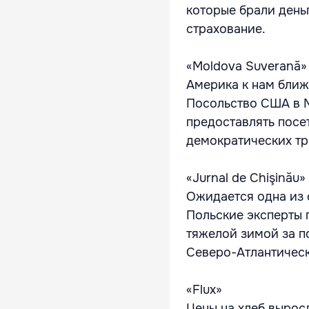
которые брали день
страхование.
«Moldova Suverană»
Америка к нам ближ
Посольство США в М
предоставлять посе
демократических т
«Jurnal de Chişinău»
Ожидается одна из 
Польские эксперты п
тяжелой зимой за п
Северо-Атлантическ
«Flux»
Цены на хлеб вырос