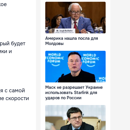
кое
Америка нашла посла для
рый будет
Молдовы
ики и
Маск не разрешает Украине
ся с самой
использовать Starlink для
ие скорости
ударов по России