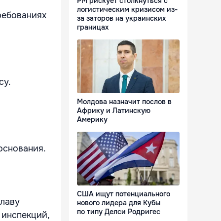
РМ рискует столкнуться с
логистическим кризисом из-
ребованиях
за заторов на украинских
границах
су.
Молдова назначит послов в
Африку и Латинскую
Америку
основания.
США ищут потенциального
лаву
нового лидера для Кубы
по типу Делси Родригес
 инспекций,