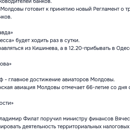
уководителей банков.
Молдовы готовит к принятию новый Регламент о т
нков.
авда»
сса» будет ходить раз в сутки.
равляться из Кишинева, а в 12.20-прибывать в Одес
ова»
оф - главное достижение авиаторов Молдовы.
нская авиация Молдовы отмечает 66-летие со дня 
ости»
ладимир Филат поручил министру финансов Вячес
ировать деятельность территориальных налоговых