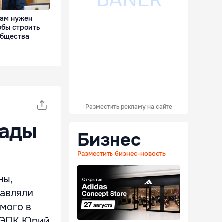
Нам нужен
обы строить
общества
Разместить рекламу на сайте
сады
Бизнес
Разместить бизнес-новость
ны,
тавляли
емого в
ЦБЭПК Юрий