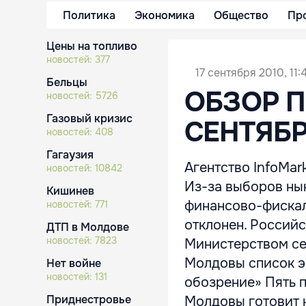
Политика
Экономика
Общество
Пр
Цены на топливо
новостей:
377
17 сентября 2010, 11:
Бельцы
ОБЗОР П
новостей:
5726
Газовый кризис
СЕНТЯБРЯ
новостей:
408
Гагаузия
Агентство InfoMar
новостей:
10842
Из-за выборов ны
Кишинев
финансово-фискал
новостей:
771
отклонен. Россий
ДТП в Молдове
новостей:
7823
Министерством се
Молдовы список э
Нет войне
новостей:
131
обозрение» Пять 
Приднестровье
Молдовы готовит к