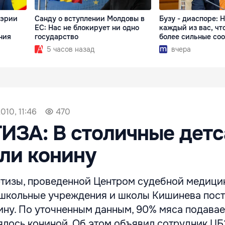
мэрии
Санду о вступлении Молдовы в
Бузу - диаспоре: 
ЕС: Нас не блокирует ни одно
каждый из вас, чт
ния
государство
более сильные со
5 часов назад
вчера
010, 11:46
470
ИЗА: В столичные дет
ли конину
ртизы, проведенной Центром судебной медици
дошкольные учреждения и школы Кишинева пос
дину. По уточненным данным, 90% мяса подава
лялось кониной. Об этом объявил сотрудник 