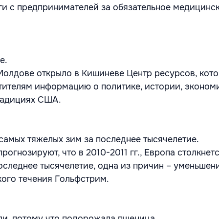
ги с предпринимателей за обязательное медицинс
е.
олдове открыло в Кишиневе Центр ресурсов, кото
тителям информацию о политике, истории, эконом
радициях США.
самых тяжелых зим за последнее тысячелетие.
рогнозируют, что в 2010-2011 гг., Европа столкнет
оследнее тысячелетие, одна из причин – уменьшен
ого течения Гольфстрим.
ли, потому что подорожала пшеница.