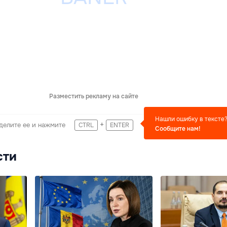
Разместить рекламу на сайте
Нашли ошибку в тексте
+
делите ее и нажмите
CTRL
ENTER
Сообщите нам!
сти