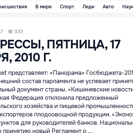
оисшествия
В мире
Спорт
Леди
Авто
Нау
47
333
РЕССЫ, ПЯТНИЦА, 17
, 2010 Г.
ket представляет: «Панорама» Госбюджета-2011
нешний состав парламента не успевает принят
ьный документ страны. «Кишиневские новост
ская Федерация отклонила предложенный
льского хозяйства и пищевой промышленност
кспортеров плодоовощной продукции. «Экон
пунктов для руководителей банков. Националь
 принятию новый Регламент о ...