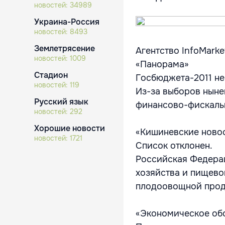
новостей:
34989
Украина-Россия
новостей:
8493
Землетрясение
Агентство InfoMarke
новостей:
1009
«Панорама»
Стадион
Госбюджета-2011 не
новостей:
119
Из-за выборов ныне
Русский язык
финансово-фискаль
новостей:
292
Хорошие новости
«Кишиневские ново
новостей:
1721
Список отклонен.
Российская Федера
хозяйства и пищев
плодоовощной прод
«Экономическое об