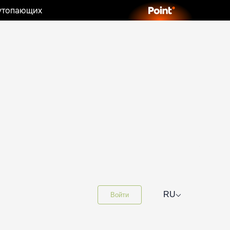
 утопающих
⌵
RU
Войти