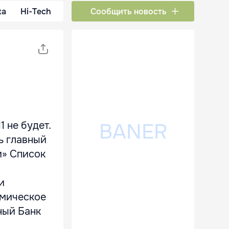
ка
Hi-Tech
Сообщить новость
 не будет.
ь главный
и» Список
и
омическое
ный Банк