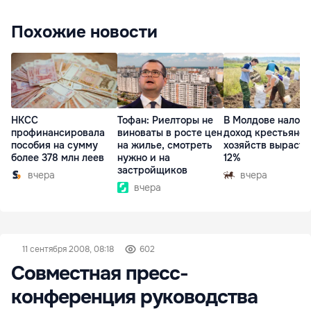
Похожие новости
НКСС
Тофан: Риелторы не
В Молдове налог 
профинансировала
виноваты в росте цен
доход крестьянск
пособия на сумму
на жилье, смотреть
хозяйств вырасте
более 378 млн леев
нужно и на
12%
застройщиков
вчера
вчера
вчера
11 сентября 2008, 08:18
602
Совместная пресс-
конференция руководства