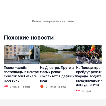
Разместить рекламу на сайте
Похожие новости
После жалобы
На Днестре, Пруте и
На Телецентре
постоялицы в центре
малых реках
пройдут репетиц
Constructorul начали
сохраняется дефицит
парада: водителе
проверку
воды
предупредили о
затруднениях
3 часа назад
3 часа назад
вчера