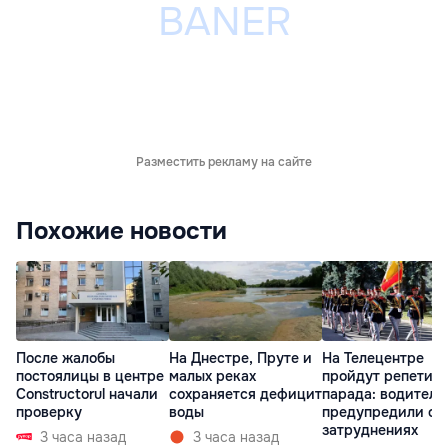
Разместить рекламу на сайте
Похожие новости
После жалобы
На Днестре, Пруте и
На Телецентре
постоялицы в центре
малых реках
пройдут репетиц
Constructorul начали
сохраняется дефицит
парада: водителе
проверку
воды
предупредили о
затруднениях
3 часа назад
3 часа назад