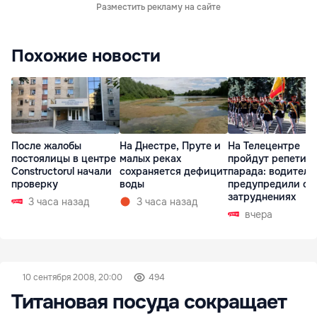
Разместить рекламу на сайте
Похожие новости
После жалобы
На Днестре, Пруте и
На Телецентре
постоялицы в центре
малых реках
пройдут репетиц
Constructorul начали
сохраняется дефицит
парада: водителе
проверку
воды
предупредили о
затруднениях
3 часа назад
3 часа назад
вчера
10 сентября 2008, 20:00
494
Титановая посуда сокращает