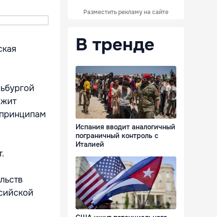
Разместить рекламу на сайте
В тренде
ская
льбургой
ржит
 принципам
Испания вводит аналогичный
пограничный контроль с
Италией
.
льств
ссийской