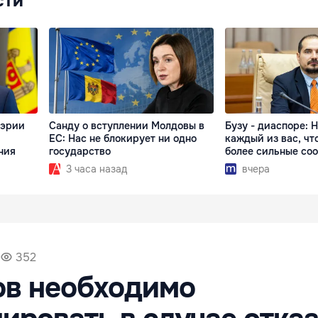
сти
мэрии
Санду о вступлении Молдовы в
Бузу - диаспоре: 
ЕС: Нас не блокирует ни одно
каждый из вас, чт
ния
государство
более сильные со
3 часа назад
вчера
352
ов необходимо