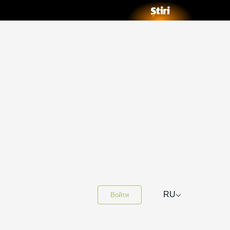
⌵
RU
Войти