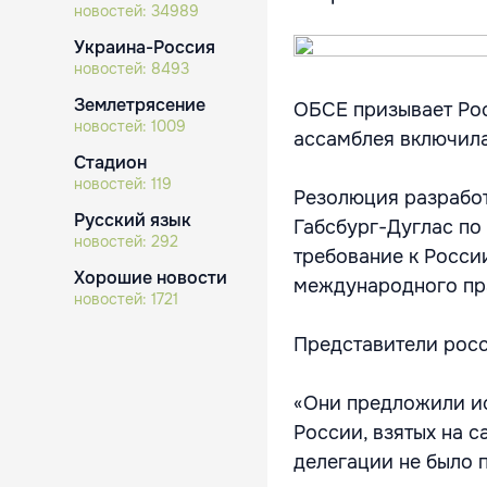
новостей:
34989
Украина-Россия
новостей:
8493
Землетрясение
ОБСЕ призывает Рос
новостей:
1009
ассамблея включил
Стадион
новостей:
119
Резолюция разработ
Русский язык
Габсбург-Дуглас по
новостей:
292
требование к Росси
Хорошие новости
международного пра
новостей:
1721
Представители росс
«Они предложили ис
России, взятых на 
делегации не было п