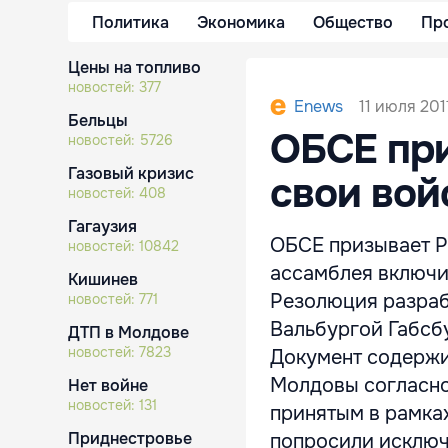
Политика
Экономика
Общество
Пр
Цены на топливо
новостей:
377
11 июля 201
Enews
Бельцы
ОБСЕ пр
новостей:
5726
Газовый кризис
свои вой
новостей:
408
Гагаузия
ОБСЕ призывает Р
новостей:
10842
ассамблея включи
Кишинев
Резолюция разраб
новостей:
771
Вальбургой Габсбу
ДТП в Молдове
новостей:
7823
Документ содержи
Молдовы согласно
Нет войне
новостей:
131
принятым в рамка
Приднестровье
попросили исключи