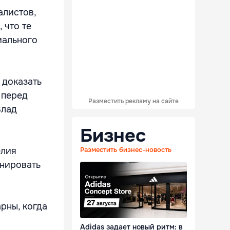
алистов,
 что те
иального
 доказать
 перед
Разместить рекламу на сайте
Влад
Бизнес
елия
Разместить бизнес-новость
онировать
рны, когда
Adidas задает новый ритм: в