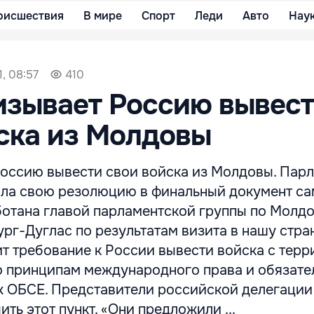
оисшествия
В мире
Спорт
Леди
Авто
Нау
1, 08:57
410
изывает Россию вывес
ска из Молдовы
оссию вывести свои войска из Молдовы. Пар
ла свою резолюцию в финальный документ са
отана главой парламентской группы по Молд
рг-Дуглас по результатам визита в нашу стран
т требование к России вывести войска с терр
 принципам международного права и обязате
х ОБСЕ. Представители российской делегации
ть этот пункт. «Они предложили ...