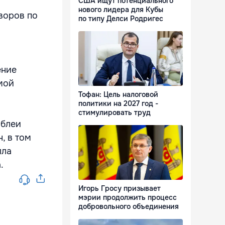
США ищут потенциального
нового лидера для Кубы
воров по
по типу Делси Родригес
ение
мой
Тофан: Цель налоговой
политики на 2027 год -
стимулировать труд
мблеи
, в том
лла
.
Игорь Гросу призывает
мэрии продолжить процесс
добровольного объединения