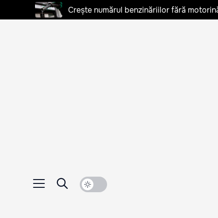
Crește numărul benzinăriilor fără motorină