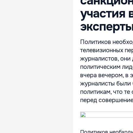
санкцион
участия 
эксперт
Политиков необход
телевизионных пе
журналистов, они
политическим лиде
вчера вечером, в 
журналисты были 
политикам, что те
перед совершением
Политиков необходи