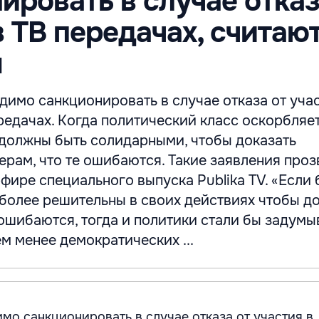
ировать в случае отказ
в ТВ передачах, считаю
ы
имо санкционировать в случае отказа от учас
редачах. Когда политический класс оскорбляе
 должны быть солидарными, чтобы доказать
рам, что те ошибаются. Такие заявления про
эфире специального выпуска Publika TV. «Если 
более решительны в своих действиях чтобы до
 ошибаются, тогда и политики стали бы задумы
 менее демократических ...
мо санкционировать в случае отказа от участия в