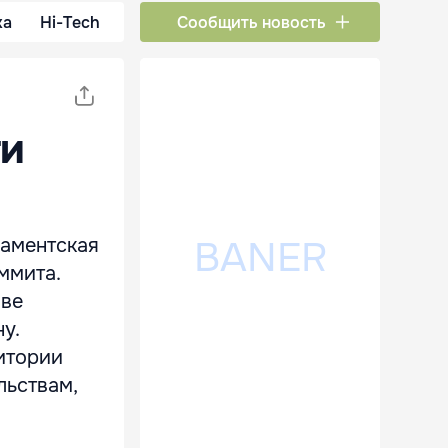
ка
Hi-Tech
Сообщить новость
ти
ламентская
ммита.
ове
у.
итории
льствам,