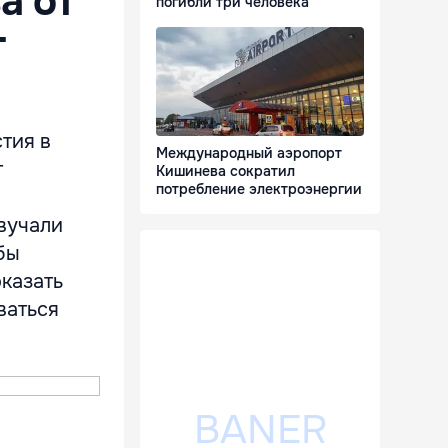
а от
погибли три человека
т
тия в
Международный аэропорт
т
Кишинева сократил
потребление электроэнергии
звучали
бы
казать
ваться