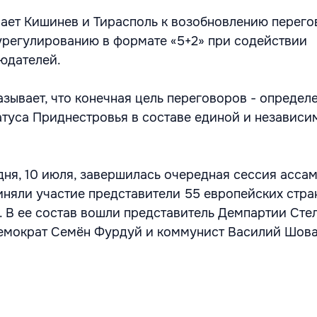
ает Кишинев и Тирасполь к возобновлению перего
регулированию в формате «5+2» при содействии
юдателей.
азывает, что конечная цель переговоров - определ
атуса Приднестровья в составе единой и независи
дня, 10 июля, завершилась очередная сессия асса
иняли участие представители 55 европейских стран
. В ее состав вошли представитель Демпартии Сте
демократ Семён Фурдуй и коммунист Василий Шова