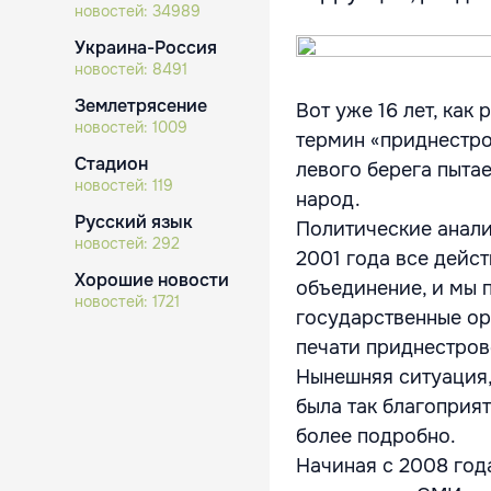
новостей:
34989
Украина-Россия
новостей:
8491
Землетрясение
Вот уже 16 лет, как
новостей:
1009
термин «приднестро
Стадион
левого берега пыта
новостей:
119
народ.
Русский язык
Политические анали
новостей:
292
2001 года все дейс
Хорошие новости
объединение, и мы п
новостей:
1721
государственные ор
печати приднестров
Нынешняя ситуация,
была так благоприя
более подробно.
Начиная с 2008 год