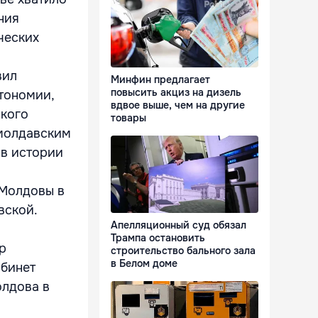
ния
ческих
вил
Минфин предлагает
повысить акциз на дизель
тономии,
вдвое выше, чем на другие
ского
товары
 молдавским
 в истории
 Молдовы в
вской.
Апелляционный суд обязал
Трампа остановить
р
строительство бального зала
в Белом доме
абинет
олдова в