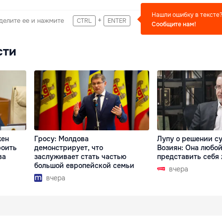
Нашли ошибку в тексте
+
делите ее и нажмите
CTRL
ENTER
Сообщите нам!
сти
жен
Гросу: Молдова
Лупу о решении су
роить
демонстрирует, что
Возиян: Она любой
ва
заслуживает стать частью
представить себя
большой европейской семьи
вчера
вчера