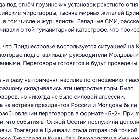
да под огнём грузинских установок ракетного огн
сийские миротворцы, тысяча мирных жителей Цхин
, в том числе и журналисты. Западные СМИ, расск
лчивали о той гуманитарной катастрофе, что произ
я, что Приднестровье воспользуется ситуацией на 
 которые подготавливали руководители Молдовы и
анными. Переговоры готовятся и будут проведены 
а ни разу не применял насилие по отношению к на
разному складывались эти непростые годы. Было
воров, но никогда не было силовой агрессии.
да на встрече президентов России и Молдовы были
озобновлении переговоров в формате «5+2». При 
и, что события в Южной Осетии послужили допол
ечи. Трагедия в Цхинвали стала отправной точкой
ссе Тирасполя и Кишинёва. Руководству в Кишине