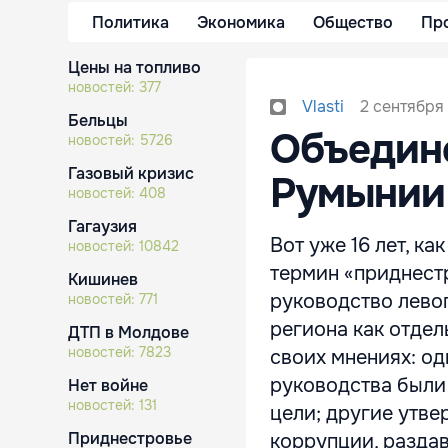
Политика
Экономика
Общество
Пр
Цены на топливо
новостей:
377
2 сентября 
Vlasti
Бельцы
Объедине
новостей:
5726
Газовый кризис
Румынии
новостей:
408
Гагаузия
Вот уже 16 лет, к
новостей:
10842
термин «приднест
Кишинев
руководство лево
новостей:
771
региона как отдел
ДТП в Молдове
новостей:
7823
своих мнениях: од
руководства были 
Нет войне
новостей:
131
цели; другие утве
Приднестровье
коррупции, раздава