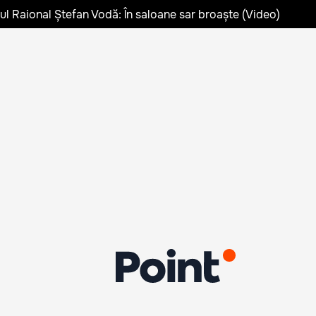
lul Raional Ștefan Vodă: În saloane sar broaște (Video)