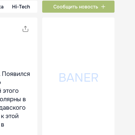
ка
Hi-Tech
Сообщить новость
. Появился
о
 этого
полярны в
лдавского
к этой
 в