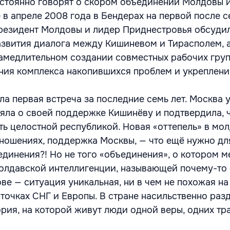
стоянно говорят о скором объединении Молдовы 
 в апреле 2008 года в Бендерах на первой после 
резидент Молдовы и лидер Приднестровья обсуди
звития диалога между Кишиневом и Тирасполем, 
амедлительном создании совместных рабочих гру
ния комплекса накопившихся проблем и укреплени
ла первая встреча за последние семь лет. Москва 
ляла о своей поддержке Кишинёву и подтвердила, 
ь целостной республикой. Новая «оттепель» в мо
ношениях, поддержка Москвы, — что ещё нужно дл
динения?! Но не того «объединения», о котором м
молдавской интеллигенции, называющей почему-то
ве — ситуация уникальная, ни в чем не похожая на
 точках СНГ и Европы. В стране насильственно раз
ория, на которой живут люди одной веры, одних тр