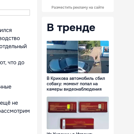
Разместить рекламу на сайте
В тренде
вился
водство
 отдельный
т, что до
В Крикова автомобиль сбил
собаку: момент попал на
нные
камеры видеонаблюдения
 ещё не
 рассмотрим