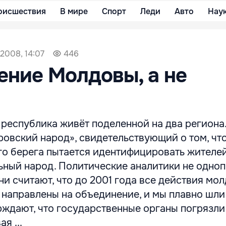
оисшествия
В мире
Спорт
Леди
Авто
Нау
2008, 14:07
446
ние Молдовы, а не
ак республика живёт поделенной на два региона
ровский народ», свидетельствующий о том, чт
го берега пытается идентифицировать жителей
ьный народ. Политические аналитики не одно
ни считают, что до 2001 года все действия мо
направлены на объединение, и мы плавно шли 
рждают, что государственные органы погрязли
я ...