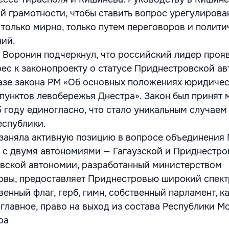
й грамотности, чтобы ставить вопрос урегулирова
 только мирно, только путем переговоров и полити
ний.
Воронин подчеркнул, что российский лидер проя
ес к законопроекту о статусе Приднестровской ав
азе закона РМ «Об основных положениях юридиче
 пунктов левобережья Днестра». Закон был принят
 году единогласно, что стало уникальным случаем
еспублики.
 заняла активную позицию в вопросе объединения
 с двумя автономиями — Гагаузской и Приднестро
вской автономии, разработанный министерством
овы, предоставляет Приднестровью широкий спект
енный флаг, герб, гимн, собственный парламент, к
 главное, право на выход из состава Республики М
ра