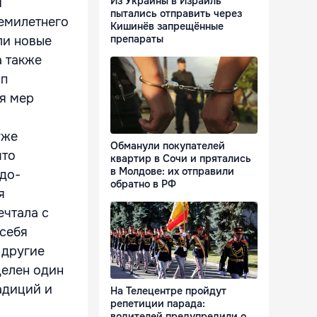
Из Украины в Израиль
и
пытались отправить через
семилетнего
Кишинёв запрещённые
препараты
ли новые
а также
пп
я мер
уже
Обманули покупателей
что
квартир в Сочи и прятались
в Молдове: их отправили
лдо-
обратно в РФ
я
ечтала с
 себя
 другие
делен один
адиций и
На Телецентре пройдут
репетиции парада:
водителей предупредили о