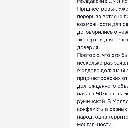
молдавские СМИ по
Приднестровья. Уже
перерыва встрече п
возможности для ра
договорились о нез
экспертов для реше
доверия.
Повторю, что это бы
несколько раз заяв
Молдова должна быт
приднестровских от
долгожданного объе
начала 90-х часть 
румынской. В Молдо
конфликты в разных
народ, одна террит
ментальности.