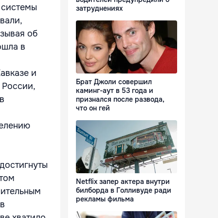
я системы
затруднениях
вали,
азывая об
ошла в
Кавказе и
Брат Джоли совершил
 России,
каминг-аут в 53 года и
в
признался после развода,
что он гей
селению
 достигнуты
этом
Netflix запер актера внутри
нительным
билборда в Голливуде ради
рекламы фильма
 в
ве хватило