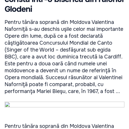
Glodeni
Pentru tânăra soprană din Moldova Valentina
Naforniţă s-au deschis uşile celor mai importante
Opere din lume, după ce a fost declarată
câştigătoarea Concursului Mondial de Canto
(Singer of the World – desfăşurat sub egida
BBC), care a avut loc duminica trecută la Cardiff.
Este pentru a doua oară când numele unei
moldovence a devenit un nume de referinţă în
Opera mondială. Succesul răsunător al Valentinei
Naforniţă poate fi comparat, probabil, cu
performanţa Mariei Bieşu, care, în 1967, a fost ...
Pentru tânăra soprană din Moldova Valentina