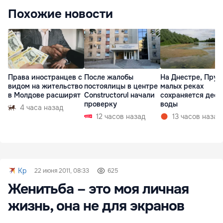
Похожие новости
Права иностранцев с
После жалобы
На Днестре, Прут
видом на жительство
постоялицы в центре
малых реках
в Молдове расширят
Constructorul начали
сохраняется деф
проверку
воды
4 часа назад
12 часов назад
13 часов назад
Kp
22 июня 2011, 08:33
625
Женитьба – это моя личная
жизнь, она не для экранов