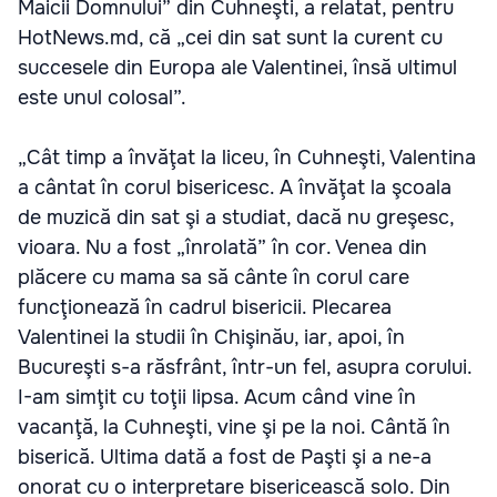
Maicii Domnului” din Cuhneşti, a relatat, pentru
HotNews.md, că „cei din sat sunt la curent cu
succesele din Europa ale Valentinei, însă ultimul
este unul colosal”.
„Cât timp a învăţat la liceu, în Cuhneşti, Valentina
a cântat în corul bisericesc. A învăţat la şcoala
de muzică din sat şi a studiat, dacă nu greşesc,
vioara. Nu a fost „înrolată” în cor. Venea din
plăcere cu mama sa să cânte în corul care
funcţionează în cadrul bisericii. Plecarea
Valentinei la studii în Chişinău, iar, apoi, în
Bucureşti s-a răsfrânt, într-un fel, asupra corului.
I-am simţit cu toţii lipsa. Acum când vine în
vacanţă, la Cuhneşti, vine şi pe la noi. Cântă în
biserică. Ultima dată a fost de Paşti şi a ne-a
onorat cu o interpretare bisericească solo. Din