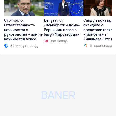
Стояногло:
Депутат от
Санду высказалас
Ответственность
«Демократии дома»
скандале с
начинается с
Вершинин попал в
представителями
руководства - или не
базу «Миротворца»
«Талибана» в
начинается вовсе
Кишиневе: Это по
час назад
39 минут назад
5 часов назад