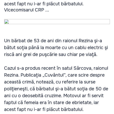
acest fapt nu i-ar fi plăcut bărbatului.
Vicecomisarul CRP ...
Un bărbat de 53 de ani din raionul Rezina şi-a
bătut soţia până la moarte cu un cablu electric şi
riscă ani grei de puşcărie sau chiar pe viaţă.
Cazul s-a produs recent în satul Sârcova, raionul
Rezina. Publicaţia „Cuvântul”, care scire despre
această crimă, notează, cu referire la surse
poliţieneşti, că bărbatul şi-a bătut soţia de 50 de
ani cu o deosebită cruzime. Motovul ar fi servit
faptul că femeia era în stare de ebrietate, iar
acest fapt nu i-ar fi plăcut bărbatului.