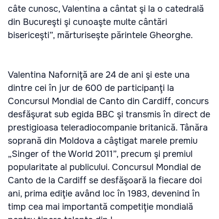
câte cunosc, Valentina a cântat şi la o catedrală
din Bucureşti şi cunoaşte multe cântări
bisericeşti”, mărturiseşte părintele Gheorghe.
Valentina Naforniţă are 24 de ani şi este una
dintre cei în jur de 600 de participanţi la
Concursul Mondial de Canto din Cardiff, concurs
desfăşurat sub egida BBC şi transmis în direct de
prestigioasa teleradiocompanie britanică. Tânăra
soprană din Moldova a câştigat marele premiu
„Singer of the World 2011”, precum şi premiul
popularitate al publicului. Concursul Mondial de
Canto de la Cardiff se desfăşoară la fiecare doi
ani, prima ediţie având loc în 1983, devenind în
timp cea mai importantă competiţie mondială