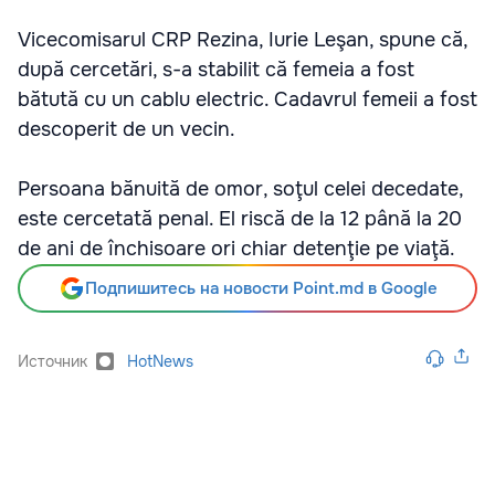
Vicecomisarul CRP Rezina, Iurie Leşan, spune că,
după cercetări, s-a stabilit că femeia a fost
bătută cu un cablu electric. Cadavrul femeii a fost
descoperit de un vecin.
Persoana bănuită de omor, soţul celei decedate,
este cercetată penal. El riscă de la 12 până la 20
de ani de închisoare ori chiar detenţie pe viaţă.
Подпишитесь на новости Point.md в Google
Источник
HotNews