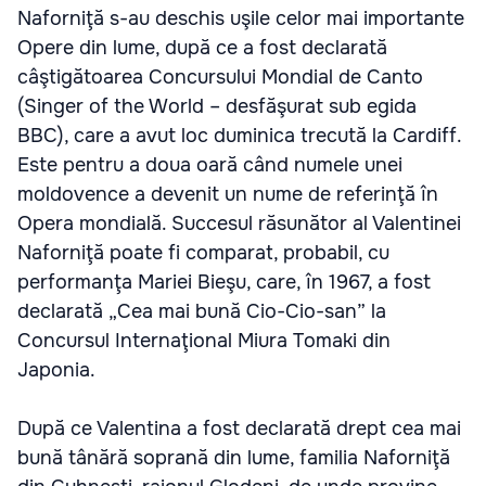
Naforniţă s-au deschis uşile celor mai importante
Opere din lume, după ce a fost declarată
câştigătoarea Concursului Mondial de Canto
(Singer of the World – desfăşurat sub egida
BBC), care a avut loc duminica trecută la Cardiff.
Este pentru a doua oară când numele unei
moldovence a devenit un nume de referinţă în
Opera mondială. Succesul răsunător al Valentinei
Naforniţă poate fi comparat, probabil, cu
performanţa Mariei Bieşu, care, în 1967, a fost
declarată „Cea mai bună Cio-Cio-san” la
Concursul Internaţional Miura Tomaki din
Japonia.
După ce Valentina a fost declarată drept cea mai
bună tânără soprană din lume, familia Naforniţă