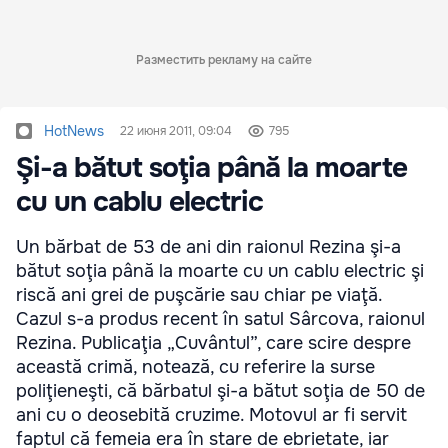
Разместить рекламу на сайте
HotNews
22 июня 2011, 09:04
795
Şi-a bătut soţia până la moarte
cu un cablu electric
Un bărbat de 53 de ani din raionul Rezina şi-a
bătut soţia până la moarte cu un cablu electric şi
riscă ani grei de puşcărie sau chiar pe viaţă.
Cazul s-a produs recent în satul Sârcova, raionul
Rezina. Publicaţia „Cuvântul”, care scire despre
această crimă, notează, cu referire la surse
poliţieneşti, că bărbatul şi-a bătut soţia de 50 de
ani cu o deosebită cruzime. Motovul ar fi servit
faptul că femeia era în stare de ebrietate, iar