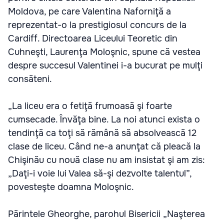
Moldova, pe care Valentina Naforniţă a
reprezentat-o la prestigiosul concurs de la
Cardiff. Directoarea Liceului Teoretic din
Cuhneşti, Laurenţa Moloşnic, spune că vestea
despre succesul Valentinei i-a bucurat pe mulţi
consăteni.
„La liceu era o fetiţă frumoasă şi foarte
cumsecade. Învăţa bine. La noi atunci exista o
tendinţă ca toţi să rămână să absolvească 12
clase de liceu. Când ne-a anunţat că pleacă la
Chişinău cu nouă clase nu am insistat şi am zis:
„Daţi-i voie lui Valea să-şi dezvolte talentul”,
povesteşte doamna Moloşnic.
Părintele Gheorghe, parohul Bisericii „Naşterea