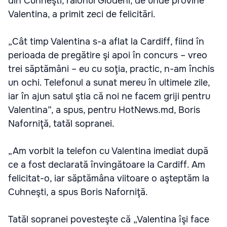
din Cuhneşti, raionul Glodeni, de unde provine
Valentina, a primit zeci de felicitări.
„Cât timp Valentina s-a aflat la Cardiff, fiind în
perioada de pregătire şi apoi în concurs – vreo
trei săptămâni – eu cu soţia, practic, n-am închis
un ochi. Telefonul a sunat mereu în ultimele zile,
iar în ajun satul ştia că noi ne facem griji pentru
Valentina”, a spus, pentru HotNews.md, Boris
Naforniţă, tatăl sopranei.
„Am vorbit la telefon cu Valentina imediat după
ce a fost declarată învingătoare la Cardiff. Am
felicitat-o, iar săptămâna viitoare o aşteptăm la
Cuhneşti, a spus Boris Naforniţă.
Tatăl sopranei povesteşte că „Valentina îşi face