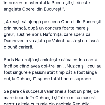
în prezent masteratul la Bucureşti şi că este
angajata Operei din Bucureşti”.
„A reuşit să ajungă pe scena Operei din Bucureşti
prin muncă, după un concurs foarte mare şi
greu”, susţine Boris Naforniţă, care speră că
Dumnezeu o va ajuta pe Valentina să-şi croiască
o bună carieră.
Boris Naforniţă îşi aminteşte că Valentina cântă
încă pe când avea doi-trei ani. „Muzica şi liceul au
fost singurele pasiuni atât timp cât a fost lângă
noi, la Cuhneşti”, spune tatăl tinerei soprane.
Se pare că succesul Valentinei a fost un prilej de
mare bucurie în Cuhneşti şi într-o mică măsură
pentru elitele culturale din capitala Republicii