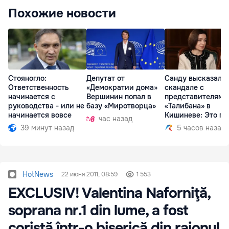
Похожие новости
Стояногло:
Депутат от
Санду высказалас
Ответственность
«Демократии дома»
скандале с
начинается с
Вершинин попал в
представителями
руководства - или не
базу «Миротворца»
«Талибана» в
начинается вовсе
Кишиневе: Это по
час назад
39 минут назад
5 часов назад
HotNews
22 июня 2011, 08:59
1 553
EXCLUSIV! Valentina Naforniţă,
soprana nr.1 din lume, a fost
coristă într-o biserică din raionul