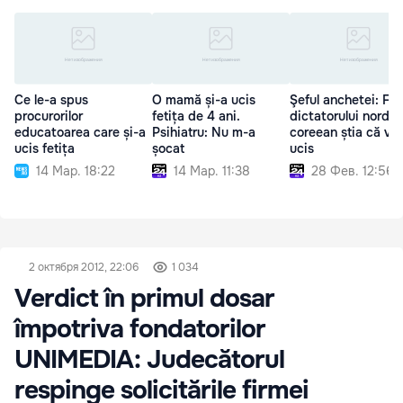
Ce le-a spus
O mamă și-a ucis
Şeful anchetei: Fra
procurorilor
fetița de 4 ani.
dictatorului nord-
educatoarea care și-a
Psihiatru: Nu m-a
coreean știa că va 
ucis fetița
șocat
ucis
14 Мар. 18:22
14 Мар. 11:38
28 Фев. 12:56
2 октября 2012, 22:06
1 034
Verdict în primul dosar
împotriva fondatorilor
UNIMEDIA: Judecătorul
respinge solicitările firmei