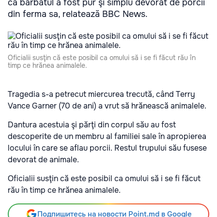
că bărbatul a fost pur şi simplu devorat de porcii
din ferma sa, relatează BBC News.
Oficialii susţin că este posibil ca omului să i se fi făcut rău în
timp ce hrănea animalele.
Tragedia s-a petrecut miercurea trecută, când Terry
Vance Garner (70 de ani) a vrut să hrănească animalele.
Dantura acestuia şi părţi din corpul său au fost
descoperite de un membru al familiei sale în apropierea
locului în care se aflau porcii. Restul trupului său fusese
devorat de animale.
Oficialii susţin că este posibil ca omului să i se fi făcut
rău în timp ce hrănea animalele.
Подпишитесь на новости Point.md в Google