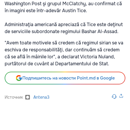
Washington Post şi grupul McClatchy, au confirmat că
în imagini este într-adevăr Austin Tice.
Administraţia americană apreciază că Tice este deţinut
de serviciile subordonate regimului Bashar Al-Assad.
"Avem toate motivele să credem că regimul sirian se va
eschiva de responsabilităţi, dar continuăm să credem
că se află în mâinile lor", a declarat Victoria Nuland,
purtătorul de cuvânt al Departamentului de Stat.
Подпишитесь на новости Point.md в Google
Источник
Antena3