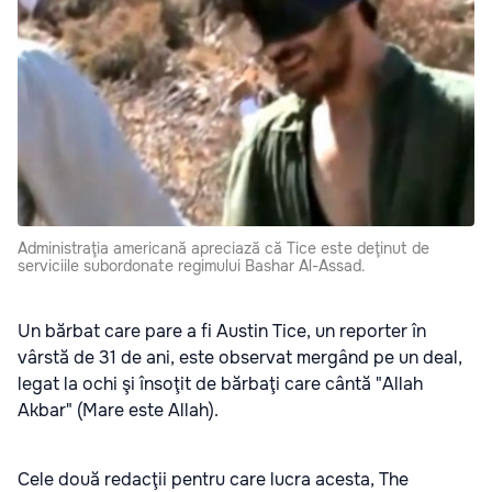
Administraţia americană apreciază că Tice este deţinut de
serviciile subordonate regimului Bashar Al-Assad.
Un bărbat care pare a fi Austin Tice, un reporter în
vârstă de 31 de ani, este observat mergând pe un deal,
legat la ochi şi însoţit de bărbaţi care cântă "Allah
Akbar" (Mare este Allah).
Cele două redacţii pentru care lucra acesta, The