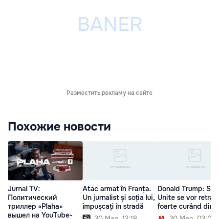
Разместить рекламу на сайте
Похожие новости
Jurnal TV:
Atac armat în Franța.
Donald Trump: Sta
Политический
Un jurnalist și soția lui,
Unite se vor retrag
триллер «Plaha»
împușcați în stradă
foarte curând din S
вышел на YouTube-
30 Мар. 13:18
30 Мар. 03:00