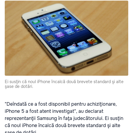
Ei susţin că noul iPhone încalcă două brevete standard şi alte
şase de dotări.
"Deîndată ce a fost disponibil pentru achiziţionare,
iPhone 5 a fost atent investigat", au declarat
reprezentanţii Samsung în faţa judecătorului. Ei susţin
că noul iPhone încalcă două brevete standard şi alte
şase de dotări.