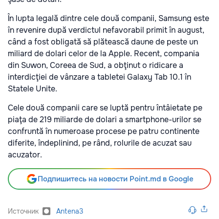
În lupta legală dintre cele două companii, Samsung este
în revenire după verdictul nefavorabil primit în august,
când a fost obligată să plătească daune de peste un
miliard de dolari celor de la Apple. Recent, compania
din Suwon, Coreea de Sud, a obţinut o ridicare a
interdicţiei de vânzare a tabletei Galaxy Tab 10.1 în
Statele Unite.
Cele două companii care se luptă pentru întâietate pe
piaţa de 219 miliarde de dolari a smartphone-urilor se
confruntă în numeroase procese pe patru continente
diferite, îndeplinind, pe rând, rolurile de acuzat sau
acuzator.
Подпишитесь на новости Point.md в Google
Источник
Antena3