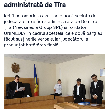
administrată de Țîra
Ieri, 1 octombrie, a avut loc o nouă ședință de
judecată dintre firma administrată de Dumitru
Țîra (Newsmedia Group SRL) și fondatorii
UNIMEDIA. În cadrul acesteia, cele două părți au
făcut susținerile verbale, iar judecătorul a
pronunțat hotărârea finală.