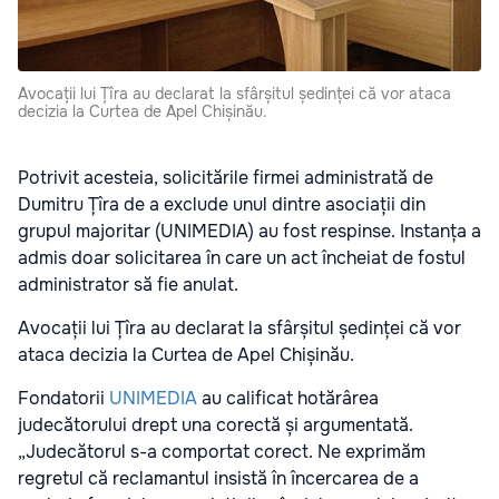
Avocații lui Țîra au declarat la sfârșitul ședinței că vor ataca
decizia la Curtea de Apel Chișinău.
Potrivit acesteia, solicitările firmei administrată de
Dumitru Țîra de a exclude unul dintre asociații din
grupul majoritar (UNIMEDIA) au fost respinse. Instanța a
admis doar solicitarea în care un act încheiat de fostul
administrator să fie anulat.
Avocații lui Țîra au declarat la sfârșitul ședinței că vor
ataca decizia la Curtea de Apel Chișinău.
Fondatorii
UNIMEDIA
au calificat hotărârea
judecătorului drept una corectă și argumentată.
„Judecătorul s-a comportat corect. Ne exprimăm
regretul că reclamantul insistă în încercarea de a