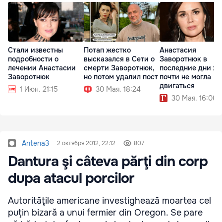
Стали известны
Потап жестко
Анастасия
подробности о
высказался в Сети о
Заворотнюк в
лечении Анастасии
смерти Заворотнюк,
последние дни ж
Заворотнюк
но потом удалил пост
почти не могла
двигаться
1 Июн. 21:15
30 Мая. 18:24
30 Мая. 16:00
Antena3
2 октября 2012, 22:12
807
Dantura şi câteva părţi din corp
dupa atacul porcilor
Autorităţile americane investighează moartea cel
puţin bizară a unui fermier din Oregon. Se pare