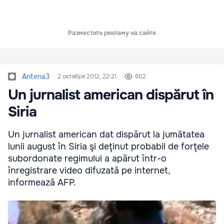
Разместить рекламу на сайте
Antena3
2 октября 2012, 22:21
602
Un jurnalist american dispărut în
Siria
Un jurnalist american dat dispărut la jumătatea
lunii august în Siria şi deţinut probabil de forţele
subordonate regimului a apărut într-o
înregistrare video difuzată pe internet,
informează AFP.