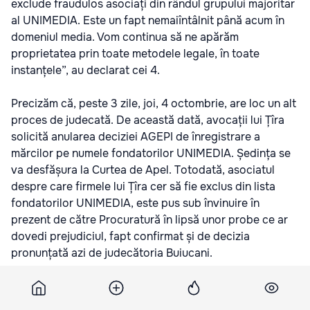
exclude fraudulos asociați din rândul grupului majoritar
al UNIMEDIA. Este un fapt nemaiîntâlnit până acum în
domeniul media. Vom continua să ne apărăm
proprietatea prin toate metodele legale, în toate
instanțele”, au declarat cei 4.
Precizăm că, peste 3 zile, joi, 4 octombrie, are loc un alt
proces de judecată. De această dată, avocații lui Țîra
solicită anularea deciziei AGEPI de înregistrare a
mărcilor pe numele fondatorilor UNIMEDIA. Ședința se
va desfășura la Curtea de Apel. Totodată, asociatul
despre care firmele lui Țîra cer să fie exclus din lista
fondatorilor UNIMEDIA, este pus sub învinuire în
prezent de către Procuratură în lipsă unor probe ce ar
dovedi prejudiciul, fapt confirmat și de decizia
pronunțată azi de judecătoria Buiucani.
UNIMEDIA amintește că fondatorii portalului nostru de
știri au lansat o declarație publică, în care anunțau că