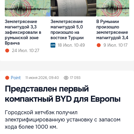
Землетрясение
Землетрясение
В Румынии
магнитудой 3,3
магнитудой 5,0
произошло
зафиксировали в
произошло на
землетрясение
румынской зоне
востоке Турции
магнитудой 3,4
Вранча
18 Июл. 10:49
9 Июл. 10:17
24 Июл. 10:27
Point
11 июня 2026, 09:40
17 093
Представлен первый
компактный BYD для Европы
Городской хетчбэк получил
электрифицированную установку с запасом
хода более 1000 км.