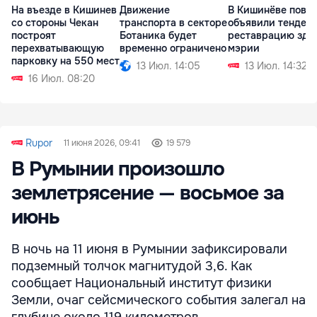
На въезде в Кишинев
Движение
В Кишинёве повт
со стороны Чекан
транспорта в секторе
объявили тендер 
построят
Ботаника будет
реставрацию зда
перехватывающую
временно ограничено
мэрии
парковку на 550 мест
13 Июл. 14:05
13 Июл. 14:32
16 Июл. 08:20
Rupor
11 июня 2026, 09:41
19 579
В Румынии произошло
землетрясение — восьмое за
июнь
В ночь на 11 июня в Румынии зафиксировали
подземный толчок магнитудой 3,6. Как
сообщает Национальный институт физики
Земли, очаг сейсмического события залегал на
глубине около 119 километров.