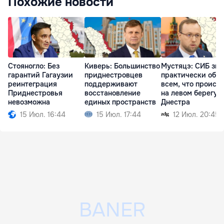
Похожие новости
Стояногло: Без
Киверь: Большинство
Мустяцэ: СИБ зна
гарантий Гагаузии
приднестровцев
практически обо
реинтеграция
поддерживают
всем, что происх
Приднестровья
восстановление
на левом берегу
невозможна
единых пространств
Днестра
15 Июл. 16:44
15 Июл. 17:44
12 Июл. 20:45