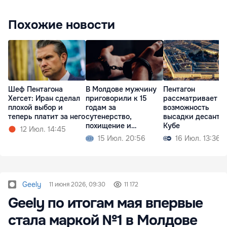
Похожие новости
Шеф Пентагона
В Молдове мужчину
Пентагон
Хегсет: Иран сделал
приговорили к 15
рассматривает
плохой выбор и
годам за
возможность
теперь платит за него
сутенерство,
высадки десанта 
похищение и
Кубе
12 Июл. 14:45
изнасилование
15 Июл. 20:56
16 Июл. 13:36
Geely
11 июня 2026, 09:30
11 172
Geely по итогам мая впервые
стала маркой №1 в Mолдове