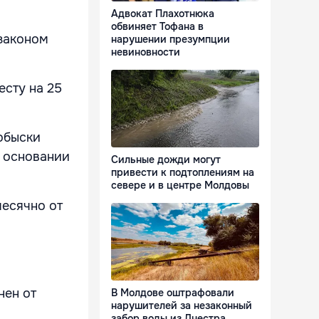
Адвокат Плахотнюка
обвиняет Тофана в
 законом
нарушении презумпции
невиновности
есту на 25
обыски
а основании
Сильные дожди могут
привести к подтоплениям на
севере и в центре Молдовы
есячно от
нен от
В Молдове оштрафовали
нарушителей за незаконный
забор воды из Днестра