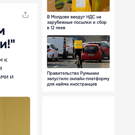
В Молдове введут НДС на
зарубежные посылки и сбор
м
в 12 леев
и!"
м к
я
Правительство Румынии
ьми и
запустило онлайн-платформу
для найма иностранцев