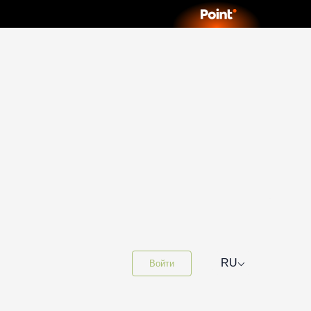
⌵
RU
Войти