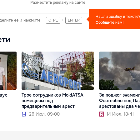
Разместить рекламу на сайте
Нашли ошибку в тексте
+
делите ее и нажмите
CTRL
ENTER
Сообщите нам!
сти
вух
Трое сотрудников MoldATSA
За поджог знамени
помещены под
Фонтенбло под П
предварительный арест
арестованы два ч
26 Июл. 09:00
14 Июл. 18:41