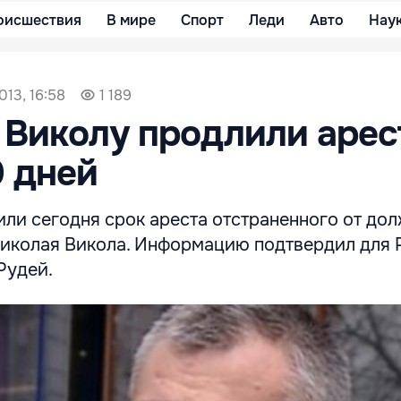
оисшествия
В мире
Спорт
Леди
Авто
Нау
013, 16:58
1 189
Виколу продлили арес
0 дней
ли сегодня срок ареста отстраненного от до
иколая Викола. Информацию подтвердил для P
Рудей.