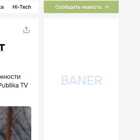
ка
Hi-Tech
Сообщить новость
т
лжности
ublika TV