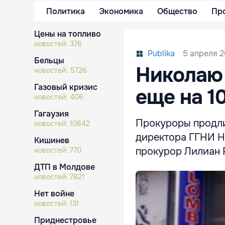
Политика
Экономика
Общество
Пр
Цены на топливо
новостей:
376
5 апреля 2
Publika
Бельцы
Николаю 
новостей:
5726
Газовый кризис
еще на 1
новостей:
406
Гагаузия
Прокуроры продли
новостей:
10842
директора ГГНИ Н
Кишинев
прокурор Лилиан 
новостей:
770
ДТП в Молдове
новостей:
7821
Нет войне
новостей:
131
Приднестровье