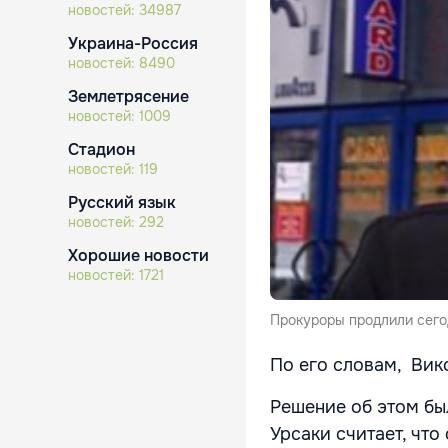
новостей:
34987
Украина-Россия
новостей:
8490
Землетрясение
новостей:
1009
Стадион
новостей:
119
Русский язык
новостей:
292
Хорошие новости
новостей:
1721
Прокуроры продлили сего
По его словам, Вик
Решение об этом бы
Урсаки считает, чт