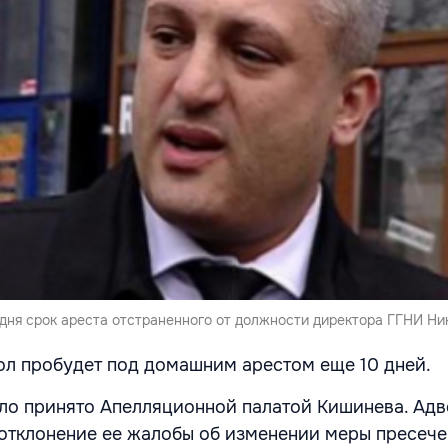
дня срок ареста отстраненного от должности директора ГГНИ Ни
ол пробудет под домашним арестом еще 10 дней.
ло принято Апелляционной палатой Кишинева. Адв
о отклонение ее жалобы об изменении меры пресече