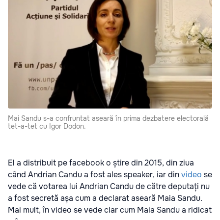
Mai Sandu s-a confruntat aseară în prima dezbatere electorală
tet-a-tet cu Igor Dodon.
El a distribuit pe facebook o știre din 2015, din ziua
când Andrian Candu a fost ales speaker, iar din
video
se
vede că votarea lui Andrian Candu de către deputați nu
a fost secretă așa cum a declarat aseară Maia Sandu.
Mai mult, în video se vede clar cum Maia Sandu a ridicat