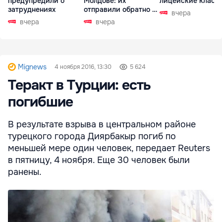
предупредили о
Молдове: их
лицейские класс
затруднениях
отправили обратно в
вчера
РФ
вчера
вчера
Mignews
4 ноября 2016, 13:30
5 624
Теракт в Турции: есть
погибшие
В результате взрыва в центральном районе
турецкого города Диярбакыр погиб по
меньшей мере один человек, передает Reuters
в пятницу, 4 ноября. Еще 30 человек были
ранены.