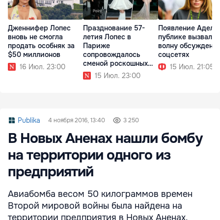
Дженнифер Лопес
Празднование 57-
Появление Адель
вновь не смогла
летия Лопес в
публике вызвало
продать особняк за
Париже
волну обсуждени
$50 миллионов
сопровождалось
соцсетях
сменой роскошных
16 Июл. 23:00
15 Июл. 21:05
образов
15 Июл. 23:00
Publika
4 ноября 2016, 13:40
3 250
В Новых Аненах нашли бомбу
на территории одного из
предприятий
Авиабомба весом 50 килограммов времен
Второй мировой войны была найдена на
территории предприятия в Новых Аненах.