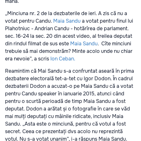
mâna.
„Minciuna nr. 2 de la dezbaterile de ieri. A zis că nu a
votat pentru Candu.
Maia Sandu
a votat pentru finul lui
Plahotniuc - Andrian Candu - hotărîrea de parlament.
sec. 16-24 la sec. 20 din acest video, al treilea deputat
din rindul filmat de sus este
Maia Sandu
. Cîte minciuni
trebuie să mai demonstrăm? Minte acolo unde nu chiar
era nevoie”, a scris
Ion Ceban.
Reamintim că Mai Sandu s-a confruntat aseară în prima
dezbatere electorală tet-a-tet cu Igor Dodon. În cadrul
dezbaterii Dodon a acuzat-o pe Maia Sandu că a votat
pentru Candu speaker în ianuarie 2015, atunci când
pentru o scurtă perioadă de timp Maia Sandu a fost
deputat. Dodon a arătat și o fotografie în care se văd
mai mulți deputați cu mâinile ridicate, inclusiv Maia
Sandu. „Asta este o minciună, pentru că votul a fost
secret. Ceea ce prezentați dvs acolo nu reprezintă
votul. Nu s-a votat unanim”, i-a răspuns Maia Sandu.