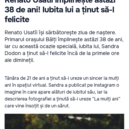
Renato Usatîi împlinește astăzi
38 de ani! Iubita lui a ținut să-l
felicite
Renato Usatîi își sărbătorește ziua de naștere.
Primarul orașului Bălți împlinește astăzi 38 de ani,
iar cu această ocazie specială, iubita lui, Sandra
Dodon a ținut să-l felicite încă de la primele ore
ale dimineții.
Tânăra de 21 de ani a ținut să-i ureze un sincer la mulți
ani în spațiul virtual. Sandra a publicat pe Instagram o
imagine în care apare alături de iubitul său, iar la
descrierea fotografiei a ținută să-i ureze ”La mulți ani”
care vine însoțit și de un sărut.