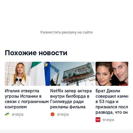
Разместить рекламу на сайте
Похожие новости
Италия отвергла
Netflix запер актера
Брат Джоли
угрозы Испании в
внутри билборда в
совершил каминг
связи с пограничным
Голливуде ради
в 53 года и
контролем
рекламы фильма
признался после
развода, что он г
вчера
вчера
вчера