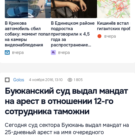
В Крикова
В Единецком районе
Кишинёв встал в
автомобиль сбил
подростка
гигантских пробк
собаку: момент попал
приговорили к 4,5
вчера
на камеры
года за
видеонаблюдения
распространение
наркотиков
вчера
вчера
Golos
4 ноября 2016, 13:10
1 805
Буюканский суд выдал мандат
на арест в отношении 12-го
сотрудника таможни
Сегодня cуд сектора Буюкань выдал мандат на
25-дневный арест на имя очередного