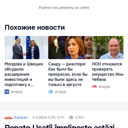
Разместить рекламу на сайте
Похожие новости
Молдова и Швеция
Санду — диаспоре:
НОН отказался
обсудили
Как было бы
проверять
расширение
прекрасно, если бы
имущество Иона
инвестиций и
вы были здесь не
Чебана
подготовку к
только в августе
вчера
отопительному
вчера
вчера
сезону
Kankan
4 ноября 2016, 13:41
3 953