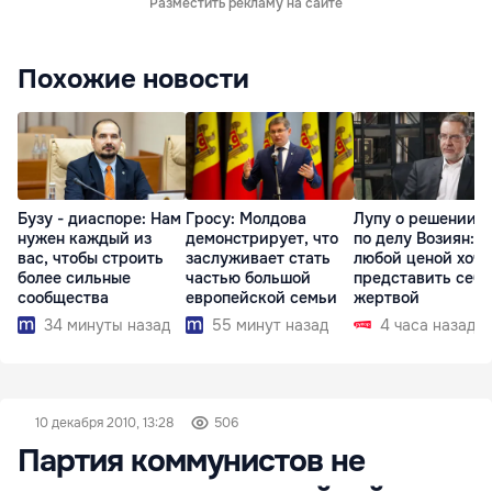
Разместить рекламу на сайте
Похожие новости
Бузу - диаспоре: Нам
Гросу: Молдова
Лупу о решении с
нужен каждый из
демонстрирует, что
по делу Возиян: 
вас, чтобы строить
заслуживает стать
любой ценой хоче
более сильные
частью большой
представить себя
сообщества
европейской семьи
жертвой
34 минуты назад
55 минут назад
4 часа назад
10 декабря 2010, 13:28
506
Партия коммунистов не