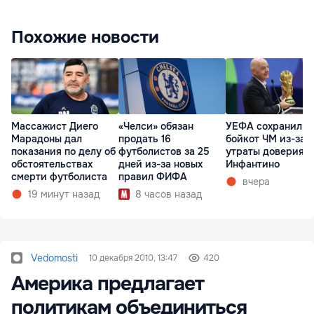
Похожие новости
Массажист Диего
«Челси» обязан
УЕФА сохранил
Марадоны дал
продать 16
бойкот ЧМ из-за
показания по делу об
футболистов за 25
утраты доверия к
обстоятельствах
дней из-за новых
Инфантино
смерти футболиста
правил ФИФА
вчера
19 минут назад
8 часов назад
Vedomosti
10 декабря 2010, 13:47
420
Америка предлагает
политикам объединиться