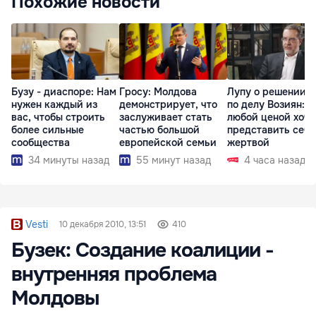
Похожие новости
Бузу - диаспоре: Нам
Гросу: Молдова
Лупу о решении с
нужен каждый из
демонстрирует, что
по делу Возиян: 
вас, чтобы строить
заслуживает стать
любой ценой хоче
более сильные
частью большой
представить себя
сообщества
европейской семьи
жертвой
34 минуты назад
55 минут назад
4 часа назад
Vesti
10 декабря 2010, 13:51
410
Бузек: Создание коалиции -
внутренняя проблема
Молдовы