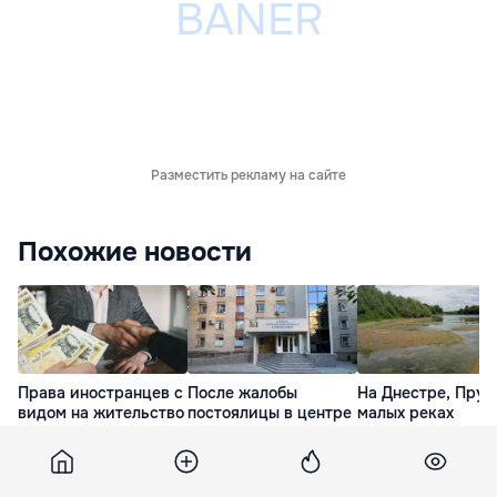
Разместить рекламу на сайте
Похожие новости
Права иностранцев с
После жалобы
На Днестре, Прут
видом на жительство
постоялицы в центре
малых реках
в Молдове расширят
Constructorul начали
сохраняется деф
проверку
воды
вчера
вчера
вчера