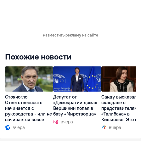
Разместить рекламу на сайте
Похожие новости
Стояногло:
Депутат от
Санду высказалас
Ответственность
«Демократии дома»
скандале с
начинается с
Вершинин попал в
представителями
руководства - или не
базу «Миротворца»
«Талибана» в
начинается вовсе
Кишиневе: Это по
вчера
вчера
вчера