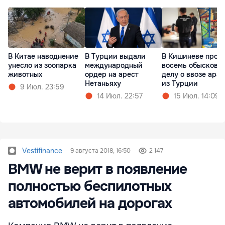
В Китае наводнение
В Турции выдали
В Кишиневе прош
унесло из зоопарка
международный
восемь обысков п
животных
ордер на арест
делу о ввозе ара
Нетаньяху
из Турции
9 Июл. 23:59
14 Июл. 22:57
15 Июл. 14:09
Vestifinance
9 августа 2018, 16:50
2 147
BMW не верит в появление
полностью беспилотных
автомобилей на дорогах