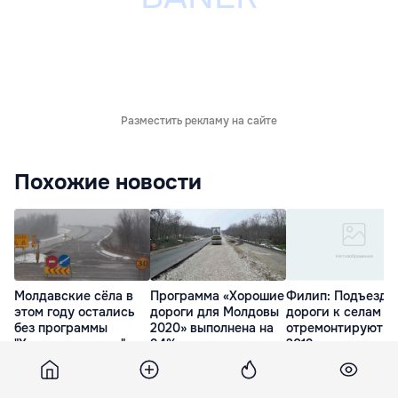
Разместить рекламу на сайте
Похожие новости
Молдавские сёла в
Программа «Хорошие
Филип: Подъездн
этом году остались
дороги для Молдовы
дороги к селам
без программы
2020» выполнена на
отремонтируют в
"Хорошие дороги"
94%
2019 году
10 Фев. 16:44
8 Дек. 11:55
22 Сен. 10:59