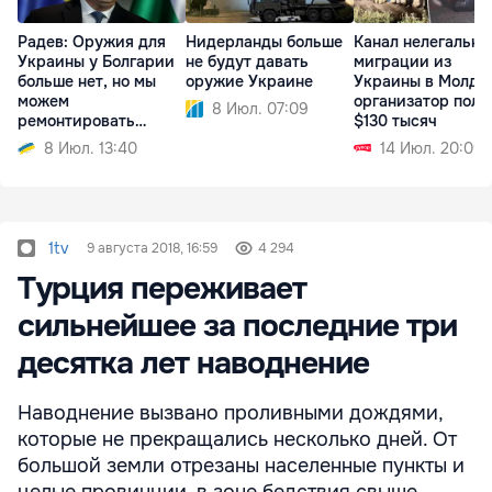
Радев: Оружия для
Нидерланды больше
Канал нелегально
Украины у Болгарии
не будут давать
миграции из
больше нет, но мы
оружие Украине
Украины в Молдо
можем
организатор полу
8 Июл. 07:09
ремонтировать
$130 тысяч
технику
8 Июл. 13:40
14 Июл. 20:09
1tv
9 августа 2018, 16:59
4 294
Турция переживает
сильнейшее за последние три
десятка лет наводнение
Наводнение вызвано проливными дождями,
которые не прекращались несколько дней. От
большой земли отрезаны населенные пункты и
целые провинции, в зоне бедствия свыше