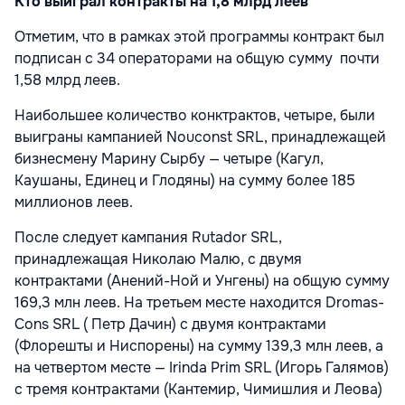
Кто выиграл контракты на 1,8 млрд леев
Отметим, что в рамках этой программы контракт был
подписан с 34 операторами на общую сумму почти
1,58 млрд леев.
Наибольшее количество конктрактов, четыре, были
выиграны кампанией Nouconst SRL, принадлежащей
бизнесмену Марину Сырбу — четыре (Кагул,
Каушаны, Единец и Глодяны) на сумму более 185
миллионов леев.
После следует кампания Rutador SRL,
принадлежащая Николаю Малю, с двумя
контрактами (Анений-Ной и Унгены) на общую сумму
169,3 млн леев. На третьем месте находится Dromas-
Cons SRL ( Петр Дачин) с двумя контрактами
(Флорешты и Ниспорены) на сумму 139,3 млн леев, а
на четвертом месте — Irinda Prim SRL (Игорь Галямов)
с тремя контрактами (Кантемир, Чимишлия и Леова)