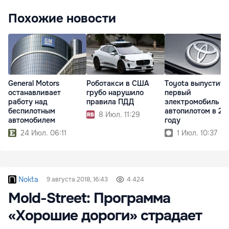
Похожие новости
General Motors
Роботакси в США
Toyota выпустит 
останавливает
грубо нарушило
первый
работу над
правила ПДД
электромобиль с
беспилотным
автопилотом в 20
8 Июл. 11:29
автомобилем
году
24 Июл. 06:11
1 Июл. 10:37
Nokta
9 августа 2018, 16:43
4 424
Mold-Street: Программа
«Хорошие дороги» страдает