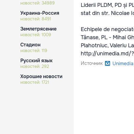
новостей:
34989
Liderii PLDM, PD și PL
Украина-Россия
stat din str. Nicolae 
новостей:
8491
Землетрясение
Echipele de negociat
новостей:
1009
Tănase, PL - Mihai Gh
Стадион
Plahotniuc, Valeriu La
новостей:
119
http://unimedia.md
Русский язык
Источник
Unimedia
новостей:
292
Хорошие новости
новостей:
1721