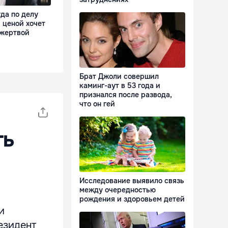
да по делу
 ценой хочет
 жертвой
Брат Джоли совершил
каминг-аут в 53 года и
признался после развода,
что он гей
ть
Исследование выявило связь
между очередностью
рождения и здоровьем детей
и
езидент