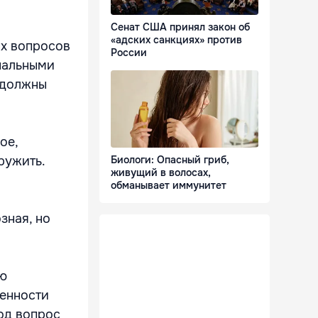
Сенат США принял закон об
«адских санкциях» против
ых вопросов
России
нальными
ы должны
ое,
ружить.
Биологи: Опасный гриб,
живущий в волосах,
обманывает иммунитет
зная, но
ую
венности
од вопрос