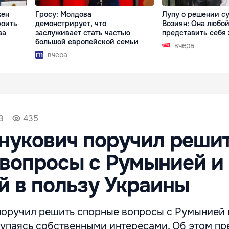
жен
Гросу: Молдова
Лупу о решении су
роить
демонстрирует, что
Возиян: Она любой
ва
заслуживает стать частью
представить себя
большой европейской семьи
вчера
вчера
3
435
нукович поручил реши
вопросы с Румынией и
 в пользу Украины
поручил решить спорные вопросы с Румынией 
тупаясь собственными интересами. Об этом пр