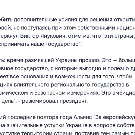
бить дополнительные усилия для решения открыт
вой, не поступаясь при этом собственными нацио
еркнул Виктор Янукович, отметив, что "эти стран
спринимать наше государство".
ь: время размякшей Украины прошло. Это — больш
ивное государство, с которым выгодно и полезно д
еет все основания и возможности для того, чтобы
ициях влиятельного регионального государства в
омическом и безопасном измерениях. Это амбицио
 цель", - резюмировал президент.
й последние полтора года Альянс "За европейск
на значительные уступки Украине в вопросе собст
 уступке территории страны, поставив тем самым п