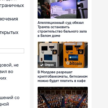
аграничных
ключения
Апелляционный суд обязал
Трампа остановить
строительство бального зала
открытых
в Белом доме
овой, не
Опрос
вил во
В Молдове разрешат
криптобанкоматы, биткоином
ких
можно будет платить в кафе
ошений со
дной