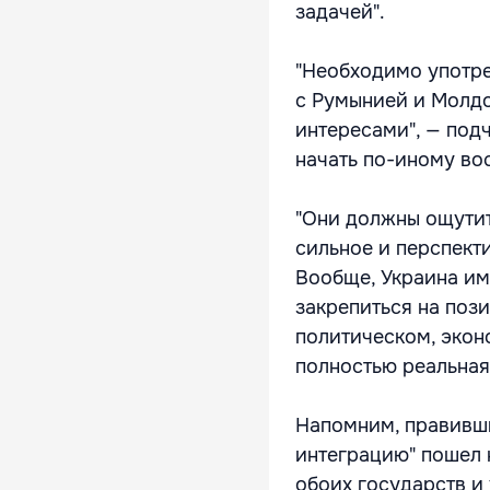
задачей".
"Необходимо употре
с Румынией и Молдо
интересами", — подч
начать по-иному во
"Они должны ощутит
сильное и перспект
Вообще, Украина им
закрепиться на поз
политическом, экон
полностью реальная
Напомним, правивши
интеграцию" пошел 
обоих государств и