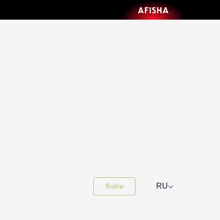
⌵
RU
Войти