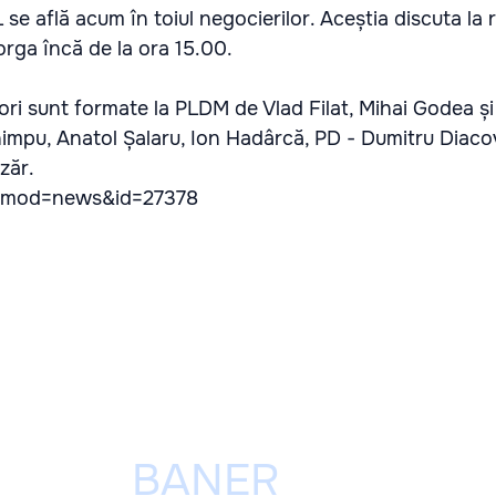
 se află acum în toiul negocierilor. Aceștia discuta la
Iorga încă de la ora 15.00.
ori sunt formate la PLDM de Vlad Filat, Mihai Godea ș
impu, Anatol Șalaru, Ion Hadârcă, PD - Dumitru Diacov
zăr.
/?mod=news&id=27378