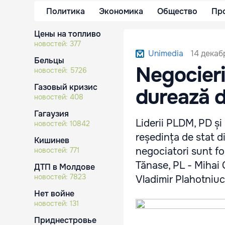
Политика
Экономика
Общество
Пр
Цены на топливо
новостей:
377
14 декаб
Unimedia
Бельцы
Negocieri
новостей:
5726
Газовый кризис
durează d
новостей:
408
Гагаузия
Liderii PLDM, PD și 
новостей:
10842
reședința de stat di
Кишинев
negociatori sunt fo
новостей:
771
Tănase, PL - Mihai 
ДТП в Молдове
новостей:
7823
Vladimir Plahotniu
Нет войне
новостей:
131
Приднестровье