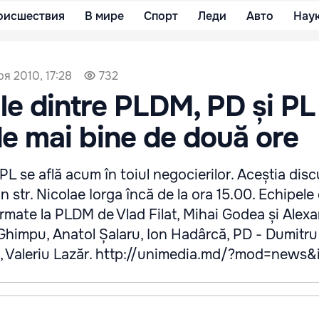
оисшествия
В мире
Спорт
Леди
Авто
Нау
ря 2010, 17:28
732
le dintre PLDM, PD și PL
e mai bine de două ore
PL se află acum în toiul negocierilor. Aceștia disc
n str. Nicolae Iorga încă de la ora 15.00. Echipele
rmate la PLDM de Vlad Filat, Mihai Godea și Alex
Ghimpu, Anatol Șalaru, Ion Hadârcă, PD - Dumitru
c, Valeriu Lazăr. http://unimedia.md/?mod=news