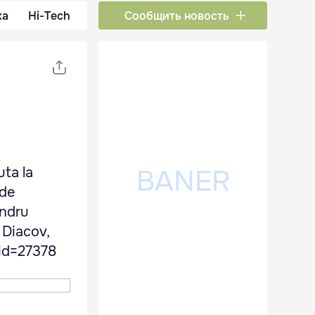
ка
Hi-Tech
Сообщить новость
uta la
 de
andru
 Diacov,
&id=27378