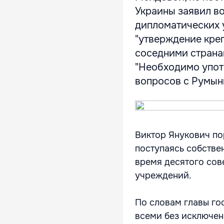
Украины заявил в
дипломатических 
"утверждение кре
соседними страна
"Необходимо упот
вопросов с Румыни
Виктор Янукович по
поступаясь собстве
время десятого сов
учреждений.
По словам главы го
всеми без исключе