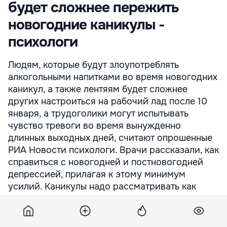
будет сложнее пережить
новогодние каникулы -
психологи
Людям, которые будут злоупотреблять
алкогольными напитками во время новогодних
каникул, а также лентяям будет сложнее
других настроиться на рабочий лад после 10
января, а трудоголики могут испытывать
чувство тревоги во время вынужденно
длинных выходных дней, считают опрошенные
РИА Новости психологи. Врачи рассказали, как
справиться с новогодней и постновогодней
депрессией, прилагая к этому минимум
усилий. Каникулы надо рассматривать как
запланированный отпуск, считает
руководитель отдела ...