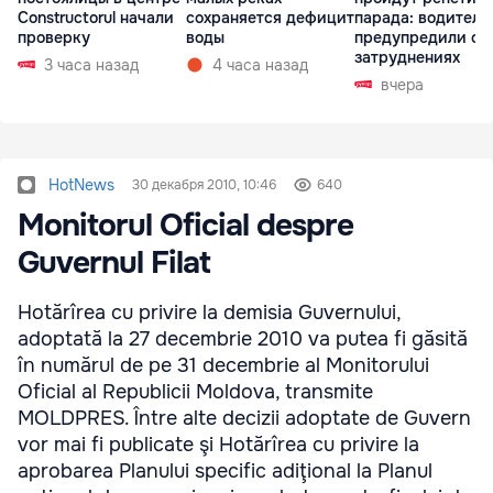
Constructorul начали
сохраняется дефицит
парада: водителе
проверку
воды
предупредили о
затруднениях
3 часа назад
4 часа назад
вчера
HotNews
30 декабря 2010, 10:46
640
Monitorul Oficial despre
Guvernul Filat
Hotărîrea cu privire la demisia Guvernului,
adoptată la 27 decembrie 2010 va putea fi găsită
în numărul de pe 31 decembrie al Monitorului
Oficial al Republicii Moldova, transmite
MOLDPRES. Între alte decizii adoptate de Guvern
vor mai fi publicate şi Hotărîrea cu privire la
aprobarea Planului specific adiţional la Planul