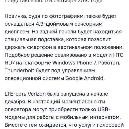
представленного в сентябре 2010 года.
Новинка, судя по фотографиям, также будет
оснащаться 4,3-дюймовым сенсорным
дисплеем. На задней панели будет находиться
специальная подставка, которая позволит
держать смартфон в вертикальном положении.
Подобное решение реализовано в модели HTC
HD7 на платформе Windows Phone 7. Работать
Thunderbolt будет под управлением
операционной системы Google Android.
LTE-сеть Verizon была запущена в начале
декабря. В настоящий момент абоненты
оператора могут приобрести только USB-
модемы для работы с мобильным интернетом.
Вместе с тем ожидается, что услуги голосовой