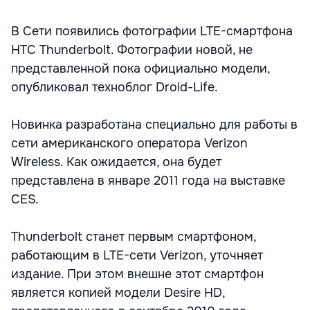
В Сети появились фотографии LTE-смартфона
HTC Thunderbolt. Фотографии новой, не
представленной пока официально модели,
опубликовал техноблог Droid-Life.
Новинка разработана специально для работы в
сети американского оператора Verizon
Wireless. Как ожидается, она будет
представлена в январе 2011 года на выставке
CES.
Thunderbolt станет первым смартфоном,
работающим в LTE-сети Verizon, уточняет
издание. При этом внешне этот смартфон
является копией модели Desire HD,