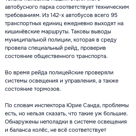
автобусного парка соответствует техническим
требованиям. Из 142-х автобусов всего 95
транспортных единиц ежедневно выходят на
кишинёвские маршруты. Таковы выводы
муниципальной полиции, которая в среду
провела специальный рейд, проверив
состояние общественного транспорта.
Во время рейда полицейские проверяли
системы освещения и управления, а также
состояние тормозов.
По словам инспектора Юрие Санда, проблемы
есть, но нельзя сказать, что такие уж большие.
Обнаружены неполадки в системе освещения
и баланса колёс, не всё соответствует