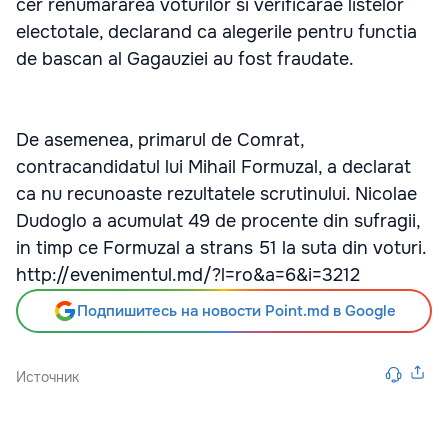
cer renumararea voturilor si verificarae listelor
electotale, declarand ca alegerile pentru functia
de bascan al Gagauziei au fost fraudate.
De asemenea, primarul de Comrat,
contracandidatul lui Mihail Formuzal, a declarat
ca nu recunoaste rezultatele scrutinului. Nicolae
Dudoglo a acumulat 49 de procente din sufragii,
in timp ce Formuzal a strans 51 la suta din voturi.
http://evenimentul.md/?l=ro&a=6&i=3212
Подпишитесь на новости Point.md в Google
Источник