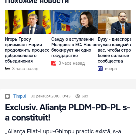
Похожие новости
Игорь Гросу
Санду о вступлении
Бузу - диаспоре:
призывает мэрии
Молдовы в ЕС: Нас не
нужен каждый из
продолжить процесс
блокирует ни одно
вас, чтобы строит
добровольного
государство
более сильные
объединения
сообщества
3 часа назад
3 часа назад
вчера
Timpul
30 декабря 2010, 10:43
689
Exclusiv. Alianţa PLDM-PD-PL s-
a constituit!
„Alianţa Filat-Lupu-Ghimpu practic există, s-a