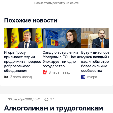
Разместить рекламу на сайте
Похожие новости
Игорь Гросу
Санду о вступлении
Бузу - диаспоре:
призывает мэрии
Молдовы в ЕС: Нас не
нужен каждый из
продолжить процесс
блокирует ни одно
вас, чтобы строит
добровольного
государство
более сильные
объединения
сообщества
3 часа назад
3 часа назад
вчера
30 декабря 2010, 10:41
614
Алкоголикам и трудоголикам