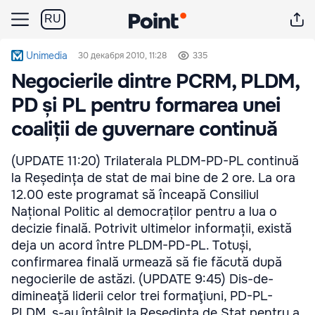
RU
Unimedia
30 декабря 2010, 11:28
335
Negocierile dintre PCRM, PLDM,
PD și PL pentru formarea unei
coaliții de guvernare continuă
(UPDATE 11:20) Trilaterala PLDM-PD-PL continuă
la Reședința de stat de mai bine de 2 ore. La ora
12.00 este programat să înceapă Consiliul
Național Politic al democraților pentru a lua o
decizie finală. Potrivit ultimelor informații, există
deja un acord între PLDM-PD-PL. Totuși,
confirmarea finală urmează să fie făcută după
negocierile de astăzi. (UPDATE 9:45) Dis-de-
dimineaţă liderii celor trei formaţiuni, PD-PL-
PLDM, s-au întâlnit la Reşedinţa de Stat pentru a