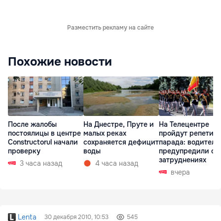
Разместить рекламу на сайте
Похожие новости
После жалобы
На Днестре, Пруте и
На Телецентре
постоялицы в центре
малых реках
пройдут репетиц
Constructorul начали
сохраняется дефицит
парада: водителе
проверку
воды
предупредили о
затруднениях
3 часа назад
4 часа назад
вчера
Lenta
30 декабря 2010, 10:53
545