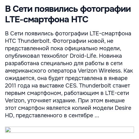
В Сети появились фотографии
LTE-смартфона HTC
В Сети появились фотографии LTE-смартфона
HTC Thunderbolt. Фотографии новой, не
представленной пока официально модели,
опубликовал техноблог Droid-Life. Новинка
разработана специально для работы в сети
американского оператора Verizon Wireless. Как
ожидается, она будет представлена в январе
2011 года на выставке CES. Thunderbolt станет
первым смартфоном, работающим в LTE-сети
Verizon, уточняет издание. При этом внешне
этот смартфон является копией модели Desire
HD, представленного в сентябре ...