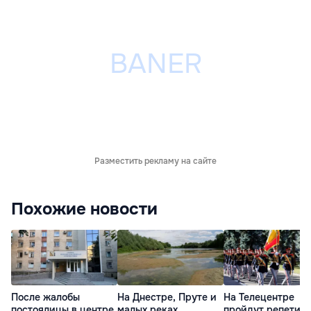
Разместить рекламу на сайте
Похожие новости
После жалобы
На Днестре, Пруте и
На Телецентре
постоялицы в центре
малых реках
пройдут репетиц