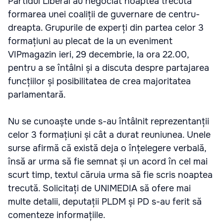
Partidul Liberal au negociat noaptea trecută
formarea unei coaliții de guvernare de centru-
dreapta. Grupurile de experți din partea celor 3
formațiuni au plecat de la un eveniment
VIPmagazin ieri, 29 decembrie, la ora 22.00,
pentru a se întâlni și a discuta despre partajarea
funcțiilor și posibilitatea de crea majoritatea
parlamentară.
Nu se cunoaște unde s-au întâlnit reprezentanții
celor 3 formațiuni și cât a durat reuniunea. Unele
surse afirmă că există deja o înțelegere verbală,
însă ar urma să fie semnat și un acord în cel mai
scurt timp, textul căruia urma să fie scris noaptea
trecută. Solicitați de UNIMEDIA să ofere mai
multe detalii, deputații PLDM și PD s-au ferit să
comenteze informațiile.