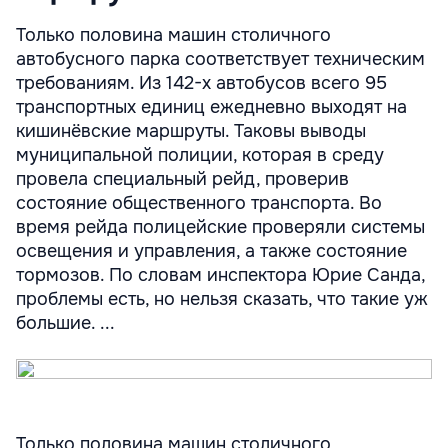
Только половина машин столичного
автобусного парка соответствует техническим
требованиям. Из 142-х автобусов всего 95
транспортных единиц ежедневно выходят на
кишинёвские маршруты. Таковы выводы
муниципальной полиции, которая в среду
провела специальный рейд, проверив
состояние общественного транспорта. Во
время рейда полицейские проверяли системы
освещения и управления, а также состояние
тормозов. По словам инспектора Юрие Санда,
проблемы есть, но нельзя сказать, что такие уж
большие. ...
Только половина машин столичного