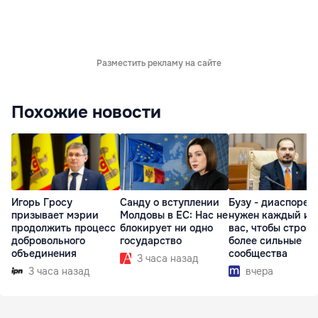
Разместить рекламу на сайте
Похожие новости
Игорь Гросу
Санду о вступлении
Бузу - диаспоре:
призывает мэрии
Молдовы в ЕС: Нас не
нужен каждый из
продолжить процесс
блокирует ни одно
вас, чтобы строит
добровольного
государство
более сильные
объединения
сообщества
3 часа назад
3 часа назад
вчера