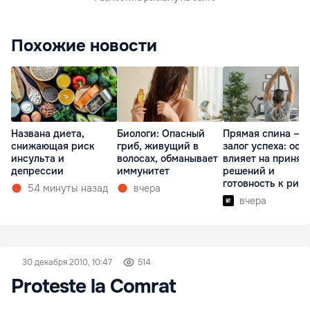
Похожие новости
Названа диета,
Биологи: Опасный
Прямая спина —
снижающая риск
гриб, живущий в
залог успеха: оса
инсульта и
волосах, обманывает
влияет на принят
депрессии
иммунитет
решений и
готовность к рис
54 минуты назад
вчера
вчера
30 декабря 2010, 10:47
514
Proteste la Comrat