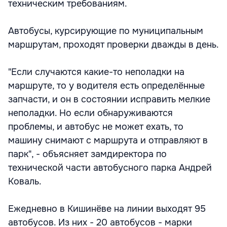
техническим требованиям.
Автобусы, курсирующие по муниципальным
маршрутам, проходят проверки дважды в день.
"Если случаются какие-то неполадки на
маршруте, то у водителя есть определённые
запчасти, и он в состоянии исправить мелкие
неполадки. Но если обнаруживаются
проблемы, и автобус не может ехать, то
машину снимают с маршрута и отправляют в
парк", - объясняет замдиректора по
технической части автобусного парка Андрей
Коваль.
Ежедневно в Кишинёве на линии выходят 95
автобусов. Из них - 20 автобусов - марки