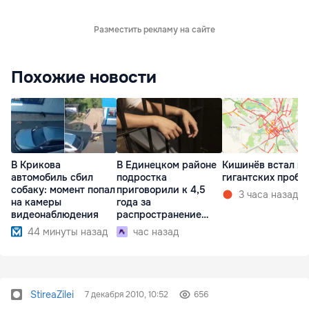
Разместить рекламу на сайте
Похожие новости
В Крикова
В Единецком районе
Кишинёв встал в
автомобиль сбил
подростка
гигантских пробк
собаку: момент попал
приговорили к 4,5
3 часа назад
на камеры
года за
видеонаблюдения
распространение
наркотиков
44 минуты назад
час назад
StireaZilei
7 декабря 2010, 10:52
656