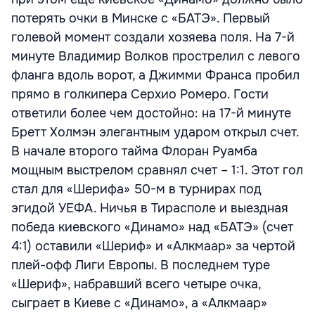
потерять очки в Минске с «БАТЭ». Первый
голевой момент создали хозяева поля. На 7-й
минуте Владимир Волков прострелил с левого
фланга вдоль ворот, а Джимми Франса пробил
прямо в голкипера Серхио Ромеро. Гости
ответили более чем достойно: на 17-й минуте
Бретт Холмэн элегантным ударом открыл счет.
В начале второго тайма Флоран Руамба
мощным выстрелом сравнял счет – 1:1. Этот гол
стал для «Шерифа» 50-м в турнирах под
эгидой УЕФА. Ничья в Тирасполе и выездная
победа киевского «Динамо» над «БАТЭ» (счет
4:1) оставили «Шериф» и «Алкмаар» за чертой
плей-офф Лиги Европы. В последнем туре
«Шериф», набравший всего четыре очка,
сыграет в Киеве с «Динамо», а «Алкмаар»