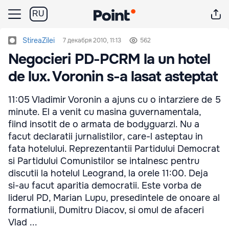
RU
StireaZilei
7 декабря 2010, 11:13
562
Negocieri PD-PCRM la un hotel
de lux. Voronin s-a lasat asteptat
11:05 Vladimir Voronin a ajuns cu o intarziere de 5
minute. El a venit cu masina guvernamentala,
fiind insotit de o armata de bodyguarzi. Nu a
facut declaratii jurnalistilor, care-l asteptau in
fata hotelului. Reprezentantii Partidului Democrat
si Partidului Comunistilor se intalnesc pentru
discutii la hotelul Leogrand, la orele 11:00. Deja
si-au facut aparitia democratii. Este vorba de
liderul PD, Marian Lupu, presedintele de onoare al
formatiunii, Dumitru Diacov, si omul de afaceri
Vlad ...