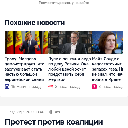
Разместить рекламу на сайте
Похожие новости
Гросу: Молдова
Лупу о решении суда
Майя Санду о
демонстрирует, что
по делу Возиян: Она
недостаточных
заслуживает стать
любой ценой хочет
запасах газа: Ник
частью большой
представить себя
не знал, что начн
европейской семьи
жертвой
война в Иране
15 минут назад
3 часа назад
4 часа назад
7 декабря 2010, 10:40
450
Протест против коалиции