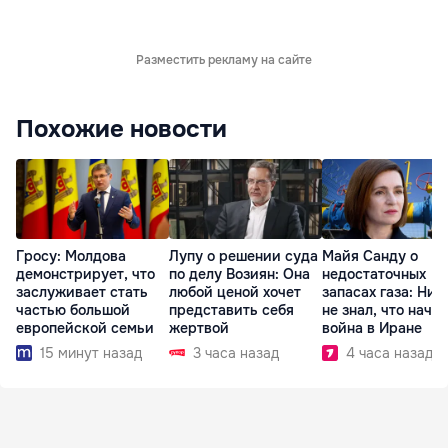
Разместить рекламу на сайте
Похожие новости
Гросу: Молдова
Лупу о решении суда
Майя Санду о
демонстрирует, что
по делу Возиян: Она
недостаточных
заслуживает стать
любой ценой хочет
запасах газа: Ник
частью большой
представить себя
не знал, что начн
европейской семьи
жертвой
война в Иране
15 минут назад
3 часа назад
4 часа назад