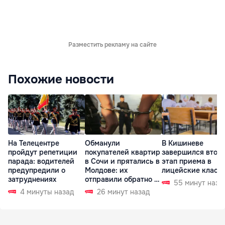
Разместить рекламу на сайте
Похожие новости
На Телецентре
Обманули
В Кишиневе
пройдут репетиции
покупателей квартир
завершился втор
парада: водителей
в Сочи и прятались в
этап приема в
предупредили о
Молдове: их
лицейские класс
затруднениях
отправили обратно в
55 минут наза
РФ
4 минуты назад
26 минут назад