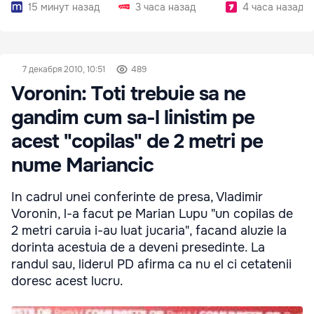
15 минут назад
3 часа назад
4 часа назад
7 декабря 2010, 10:51
489
Voronin: Toti trebuie sa ne
gandim cum sa-l linistim pe
acest "copilas" de 2 metri pe
nume Mariancic
In cadrul unei conferinte de presa, Vladimir
Voronin, l-a facut pe Marian Lupu "un copilas de
2 metri caruia i-au luat jucaria", facand aluzie la
dorinta acestuia de a deveni presedinte. La
randul sau, liderul PD afirma ca nu el ci cetatenii
doresc acest lucru.