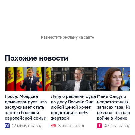
Разместить рекламу на сайте
Похожие новости
Гросу: Молдова
Лупу о решении суда
Майя Санду о
демонстрирует, что
по делу Возиян: Она
недостаточных
заслуживает стать
любой ценой хочет
запасах газа: Ник
частью большой
представить себя
не знал, что начн
европейской семьи
жертвой
война в Иране
12 минут назад
3 часа назад
4 часа назад