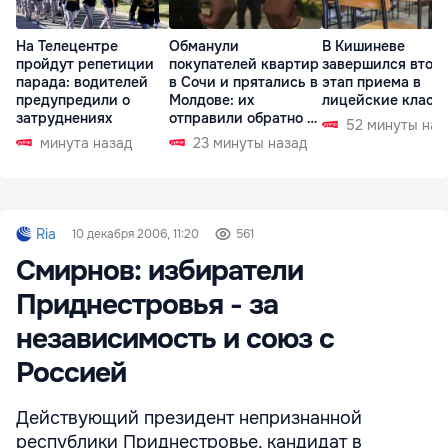
На Телецентре
Обманули
В Кишиневе
пройдут репетиции
покупателей квартир
завершился втор
парада: водителей
в Сочи и прятались в
этап приема в
предупредили о
Молдове: их
лицейские класс
затруднениях
отправили обратно в
52 минуты наз
РФ
минута назад
23 минуты назад
Ria
10 декабря 2006, 11:20
561
Смирнов: избиратели
Приднестровья - за
независимость и союз с
Россией
Действующий президент непризнанной
республики Приднестровье, кандидат в