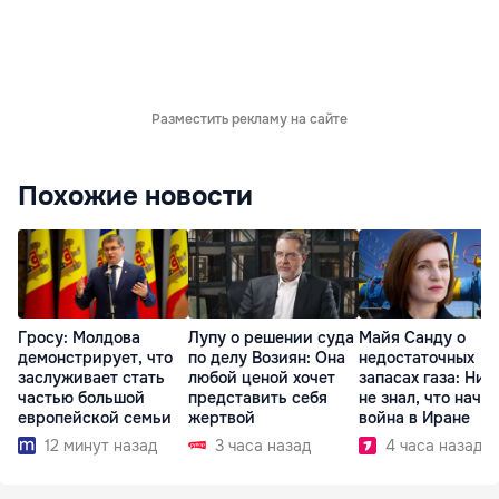
Разместить рекламу на сайте
Похожие новости
Гросу: Молдова
Лупу о решении суда
Майя Санду о
демонстрирует, что
по делу Возиян: Она
недостаточных
заслуживает стать
любой ценой хочет
запасах газа: Ник
частью большой
представить себя
не знал, что начн
европейской семьи
жертвой
война в Иране
12 минут назад
3 часа назад
4 часа назад