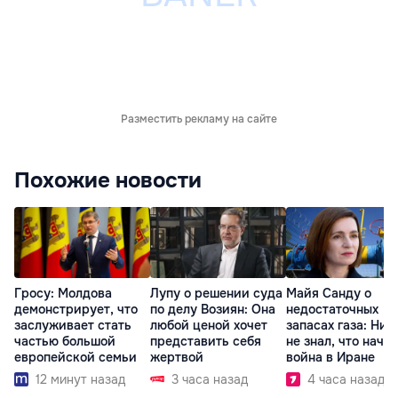
Разместить рекламу на сайте
Похожие новости
Гросу: Молдова
Лупу о решении суда
Майя Санду о
демонстрирует, что
по делу Возиян: Она
недостаточных
заслуживает стать
любой ценой хочет
запасах газа: Ник
частью большой
представить себя
не знал, что начн
европейской семьи
жертвой
война в Иране
12 минут назад
3 часа назад
4 часа назад