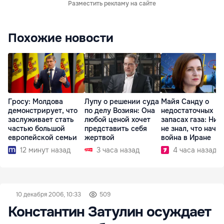
Разместить рекламу на сайте
Похожие новости
Гросу: Молдова
Лупу о решении суда
Майя Санду о
демонстрирует, что
по делу Возиян: Она
недостаточных
заслуживает стать
любой ценой хочет
запасах газа: Ник
частью большой
представить себя
не знал, что начн
европейской семьи
жертвой
война в Иране
12 минут назад
3 часа назад
4 часа назад
10 декабря 2006, 10:33
509
Константин Затулин осуждает