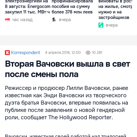
электроэнергией на
профинансировала
виноваты в росте
8 августа: Energocom
пособия на сумму
на жилье, смотре
закупил 11 тыс. МВт·ч
более 378 млн леев
нужно и на
застройщиков
час назад
вчера
вчера
Korrespondent
4 апреля 2016, 12:00
10 281
Вторая Вачовски вышла в свет
после смены пола
Режиссер и продюсер Лилли Вачовски, ранее
известная как Энди Вачовски из творческого
дуэта братья Вачовски, впервые появилась на
публике после заявления о новой гендерной
роли, сообщает The Hollywood Reporter.
Вачовски, известная своей работой над трилогией