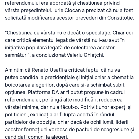
referendumului era abordată și chestiunea privind
vârsta președintelui. Iurie Ciocan a precizat că nu a fost
solicitată modificarea acestor prevederi din Constituție.
"Chestiunea cu vârsta nu e decât o speculație. Chiar cei
care critică elementul legat de vârstă nu l-au avut în
inițiativa populară legată de colectarea acestor
semnături", a concluzionat Valeriu Ghlețchi.
Amintim că Renato Usatîi a criticat faptul că nu va
putea candida la prezidențiale și inițial chiar a chemat la
boicotarea alegerilor, după care și-a schimbat subit
opțiunea. Platforma DA ar fi putut propune în cadrul
referendumului, pe lângă alte modificări, reducerea
vârstei minime, dar nu a făcut-o. Potrivit unor experți și
politicieni, explicația ar fi lupta acerbă în rândul
partidelor de opoziție, chiar dacă de ochii lumii, liderii
acestor formațiuni vorbesc de pacturi de neagresiune și
candidați comuni la alegeri.