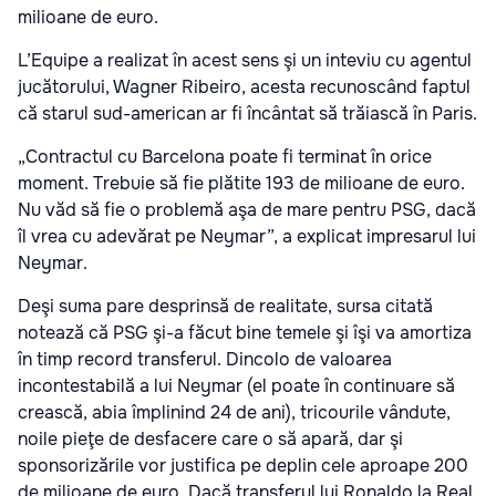
milioane de euro.
L’Equipe a realizat în acest sens şi un inteviu cu agentul
jucătorului, Wagner Ribeiro, acesta recunoscând faptul
că starul sud-american ar fi încântat să trăiască în Paris.
„Contractul cu Barcelona poate fi terminat în orice
moment. Trebuie să fie plătite 193 de milioane de euro.
Nu văd să fie o problemă aşa de mare pentru PSG, dacă
îl vrea cu adevărat pe Neymar”, a explicat impresarul lui
Neymar.
Deşi suma pare desprinsă de realitate, sursa citată
notează că PSG şi-a făcut bine temele şi îşi va amortiza
în timp record transferul. Dincolo de valoarea
incontestabilă a lui Neymar (el poate în continuare să
crească, abia împlinind 24 de ani), tricourile vândute,
noile pieţe de desfacere care o să apară, dar şi
sponsorizările vor justifica pe deplin cele aproape 200
de milioane de euro. Dacă transferul lui Ronaldo la Real