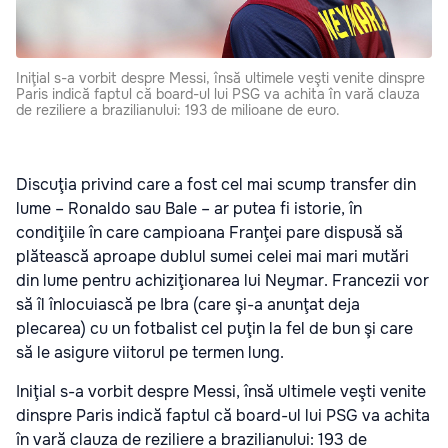
Iniţial s-a vorbit despre Messi, însă ultimele veşti venite dinspre
Paris indică faptul că board-ul lui PSG va achita în vară clauza
de reziliere a brazilianului: 193 de milioane de euro.
Discuţia privind care a fost cel mai scump transfer din
lume – Ronaldo sau Bale – ar putea fi istorie, în
condiţiile în care campioana Franţei pare dispusă să
plătească aproape dublul sumei celei mai mari mutări
din lume pentru achiziţionarea lui Neymar. Francezii vor
să îl înlocuiască pe Ibra (care şi-a anunţat deja
plecarea) cu un fotbalist cel puţin la fel de bun şi care
să le asigure viitorul pe termen lung.
Iniţial s-a vorbit despre Messi, însă ultimele veşti venite
dinspre Paris indică faptul că board-ul lui PSG va achita
în vară clauza de reziliere a brazilianului: 193 de