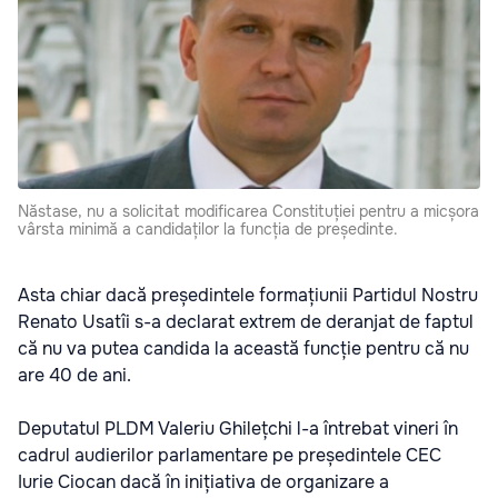
Năstase, nu a solicitat modificarea Constituției pentru a micșora
vârsta minimă a candidaților la funcția de președinte.
Asta chiar dacă președintele formațiunii Partidul Nostru
Renato Usatîi s-a declarat extrem de deranjat de faptul
că nu va putea candida la această funcție pentru că nu
are 40 de ani.
Deputatul PLDM Valeriu Ghilețchi l-a întrebat vineri în
cadrul audierilor parlamentare pe președintele CEC
Iurie Ciocan dacă în inițiativa de organizare a