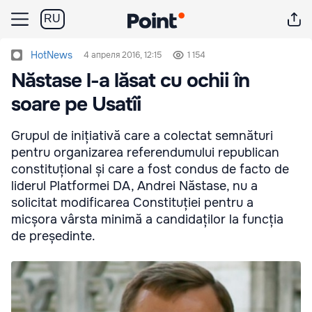
RU
HotNews
4 апреля 2016, 12:15
1 154
Năstase l-a lăsat cu ochii în
soare pe Usatîi
Grupul de inițiativă care a colectat semnături
pentru organizarea referendumului republican
constituțional și care a fost condus de facto de
liderul Platformei DA, Andrei Năstase, nu a
solicitat modificarea Constituției pentru a
micșora vârsta minimă a candidaților la funcția
de președinte.