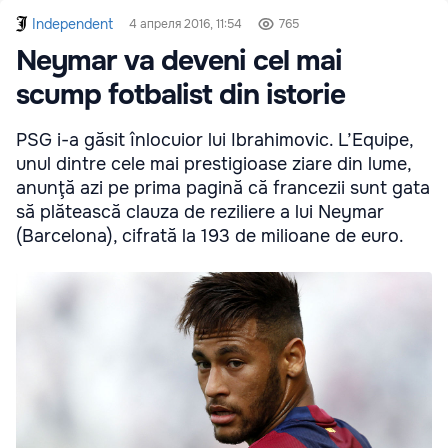
Independent
4 апреля 2016, 11:54
765
Neymar va deveni cel mai
scump fotbalist din istorie
PSG i-a găsit înlocuior lui Ibrahimovic. L’Equipe,
unul dintre cele mai prestigioase ziare din lume,
anunţă azi pe prima pagină că francezii sunt gata
să plătească clauza de reziliere a lui Neymar
(Barcelona), cifrată la 193 de milioane de euro.