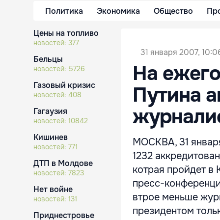
Политика
Экономика
Общество
Пр
Цены на топливо
новостей:
377
31 января 2007, 10:0
Бельцы
На ежег
новостей:
5726
Газовый кризис
Путина а
новостей:
408
журнали
Гагаузия
новостей:
10842
Кишинев
МОСКВА, 31 января
новостей:
771
1232 аккредитова
ДТП в Молдове
котрая пройдет в 
новостей:
7823
пресс-конференци
Нет войне
втрое меньше журн
новостей:
131
президентом толь
Приднестровье