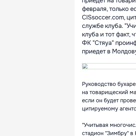
приедет на товар
февраля, только е
CISsoccer.com, ц
службе клуба. "У
клуба и тот факт,
ФК "Стяуа" проин
приедет в Молдову,
Руководство бухаре
на товарищеский ма
если он будет пров
цитируемому агент
"Учитывая многочис
стадион "Зимбру" в