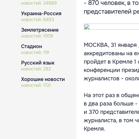
- 870 человек, в 
новостей:
34989
представителей ре
Украина-Россия
новостей:
8493
Землетрясение
новостей:
1009
МОСКВА, 31 января 
Стадион
новостей:
119
аккредитованы на 
пройдет в Кремле 1
Русский язык
новостей:
292
конференции презид
журналистов - окол
Хорошие новости
новостей:
1721
На этот раз в обще
в два раза больше 
и 370 представител
журналиста, в том 
Кремля.