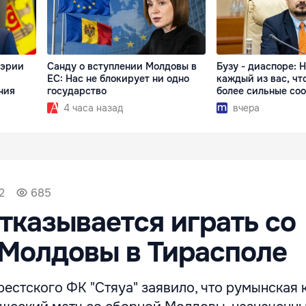
мэрии
Санду о вступлении Молдовы в
Бузу - диаспоре: 
ЕС: Нас не блокирует ни одно
каждый из вас, чт
ния
государство
более сильные со
4 часа назад
вчера
2
685
отказывается играть со
Молдовы в Тирасполе
естского ФК "Стяуа" заявило, что румынская