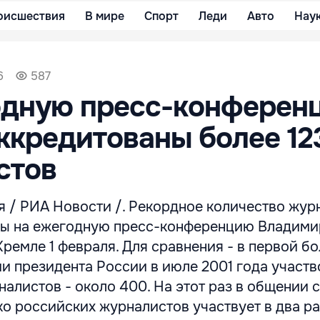
оисшествия
В мире
Спорт
Леди
Авто
Нау
6
587
одную пресс-конферен
ккредитованы более 12
стов
 / РИА Новости /. Рекордное количество жур
ны на ежегодную пресс-конференцию Владими
Кремле 1 февраля. Для сравнения - в первой б
и президента России в июле 2001 года участв
алистов - около 400. На этот раз в общении с
ко российских журналистов участвует в два р