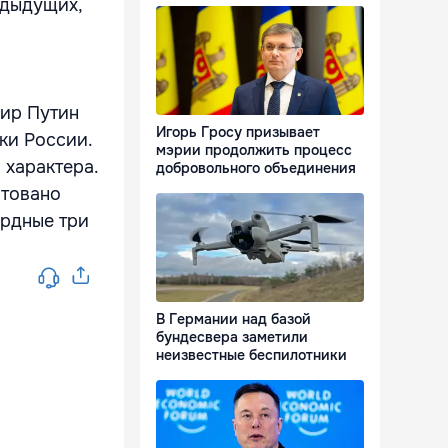
едыдущих,
мир Путин
Игорь Гросу призывает
ки России.
мэрии продолжить процесс
 характера.
добровольного объединения
итовано
ордные три
В Германии над базой
бундесвера заметили
неизвестные беспилотники