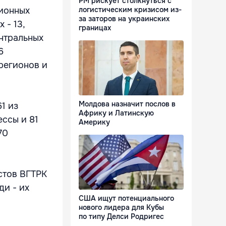
РМ рискует столкнуться с
ионных
логистическим кризисом из-
за заторов на украинских
 - 13,
границах
ентральных
6
 регионов и
Молдова назначит послов в
1 из
Африку и Латинскую
ессы и 81
Америку
70
стов ВГТРК
ди - их
США ищут потенциального
нового лидера для Кубы
по типу Делси Родригес