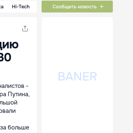
ка
Hi-Tech
Сообщить новость
цию
30
налистов -
ра Путина,
ольшой
овали
аза больше