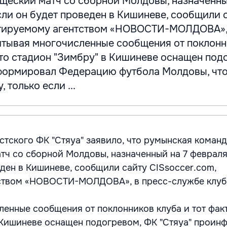
ищеский матч со сборной Молдовы, назначенны
сли он будет проведен в Кишиневе, сообщили 
итируемому агентством «НОВОСТИ-МОЛДОВА», 
читывая многочисленные сообщения от поклон
 что стадион "Зимбру" в Кишиневе оснащен под
формировал Федерацию футбола Молдовы, чт
 только если ...
стского ФК "Стяуа" заявило, что румынская коман
тч со сборной Молдовы, назначенный на 7 февраля
еден в Кишиневе, сообщили сайту CISsoccer.com,
ством «НОВОСТИ-МОЛДОВА», в пресс-службе клуб
ленные сообщения от поклонников клуба и тот факт
 Кишиневе оснащен подогревом, ФК "Стяуа" прои