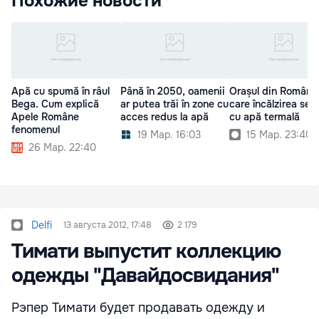
Похожие новости
Apă cu spumă în râul
Până în 2050, oamenii
Orașul din România
Bega. Cum explică
ar putea trăi în zone cu
care încălzirea se 
Apele Române
acces redus la apă
cu apă termală
fenomenul
19 Мар. 16:03
15 Мар. 23:40
26 Мар. 22:40
Delfi
13 августа 2012, 17:48
2 179
Тимати выпустит коллекцию
одежды "Давайдосвидания"
Рэпер Тимати будет продавать одежду и