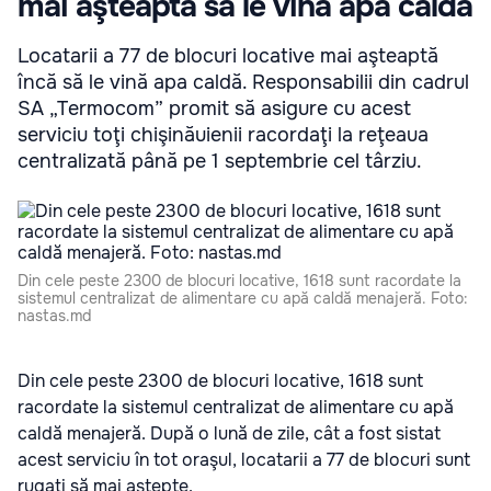
mai aşteaptă să le vină apa caldă
Locatarii a 77 de blocuri locative mai aşteaptă
încă să le vină apa caldă. Responsabilii din cadrul
SA „Termocom” promit să asigure cu acest
serviciu toţi chişinăuienii racordaţi la reţeaua
centralizată până pe 1 septembrie cel târziu.
Din cele peste 2300 de blocuri locative, 1618 sunt racordate la
sistemul centralizat de alimentare cu apă caldă menajeră. Foto:
nastas.md
Din cele peste 2300 de blocuri locative, 1618 sunt
racordate la sistemul centralizat de alimentare cu apă
caldă menajeră. După o lună de zile, cât a fost sistat
acest serviciu în tot oraşul, locatarii a 77 de blocuri sunt
rugaţi să mai aştepte.