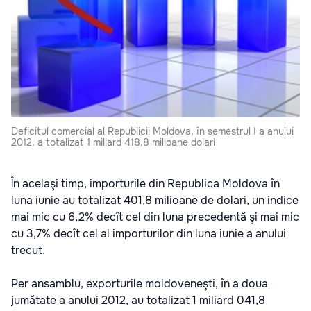
Deficitul comercial al Republicii Moldova, în semestrul I a anului
2012, a totalizat 1 miliard 418,8 milioane dolari
În acelaşi timp, importurile din Republica Moldova în
luna iunie au totalizat 401,8 milioane de dolari, un indice
mai mic cu 6,2% decît cel din luna precedentă şi mai mic
cu 3,7% decît cel al importurilor din luna iunie a anului
trecut.
Per ansamblu, exporturile moldoveneşti, în a doua
jumătate a anului 2012, au totalizat 1 miliard 041,8