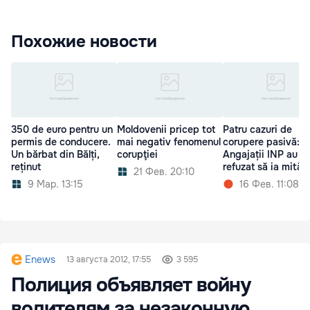
Похожие новости
350 de euro pentru un
Moldovenii pricep tot
Patru cazuri de
permis de conducere.
mai negativ fenomenul
corupere pasivă:
Un bărbat din Bălți,
corupţiei
Angajații INP au
reținut
refuzat să ia mită
21 Фев. 20:10
9 Мар. 13:15
16 Фев. 11:08
Enews
13 августа 2012, 17:55
3 595
Полиция объявляет войну
водителям за незаконную