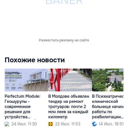
Разместить рекламу на сайте
Похожие новости
Perfectum Module:
В Молдове объявлен
В Психиатрическ
Геошурупы -
тендер на ремонт
клинической
современное
тротуаров: почти 2
больнице начина
решение для
млн леев за каждый
работы по
устройства
километр
реабилитации
фундаментов Ⓟ
корпусов
24 Июл. 11:30
22 Июл. 11:53
14 Июл. 18:51