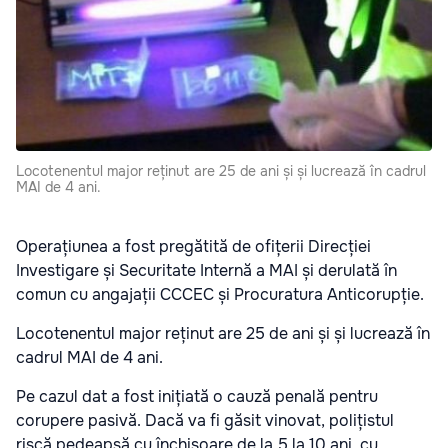
Locotenentul major reținut are 25 de ani și și lucrează în cadrul
MAI de 4 ani.
Operațiunea a fost pregătită de ofițerii Direcției
Investigare și Securitate Internă a MAI și derulată în
comun cu angajații CCCEC și Procuratura Anticorupție.
Locotenentul major reținut are 25 de ani și și lucrează în
cadrul MAI de 4 ani.
Pe cazul dat a fost inițiată o cauză penală pentru
corupere pasivă. Dacă va fi găsit vinovat, polițistul
riscă pedeapsă cu închisoare de la 5 la 10 ani, cu