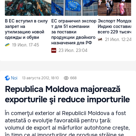
В ЕС вступил в силу
ЕС ограничил экспор
Экспорт Молдовы
запрет на
т для 51 компании
Индию составил
утилизацию новой
за поставки
всего 229 тысяч 
одежды и обуви
продукции двойного
21 Июл. 12:24
назначения для РФ
19 Июл. 17:45
23 Июл. 23:04
Noi
13 августа 2012, 18:10
668
Republica Moldova majorează
exporturile şi reduce importurile
În comerţul exterior al Republicii Moldova a fost
atestată o evoluţie favorabilă pentru ţară:
volumul de export al mărfurilor autohtone creşte,
în timp ce al importurilor de produse străine se