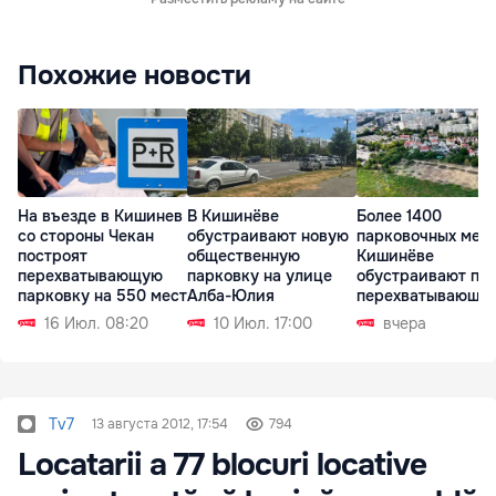
Похожие новости
На въезде в Кишинев
В Кишинёве
Более 1400
со стороны Чекан
обустраивают новую
парковочных мест
построят
общественную
Кишинёве
перехватывающую
парковку на улице
обустраивают пя
парковку на 550 мест
Алба-Юлия
перехватывающи
парковок
16 Июл. 08:20
10 Июл. 17:00
вчера
Tv7
13 августа 2012, 17:54
794
Locatarii a 77 blocuri locative