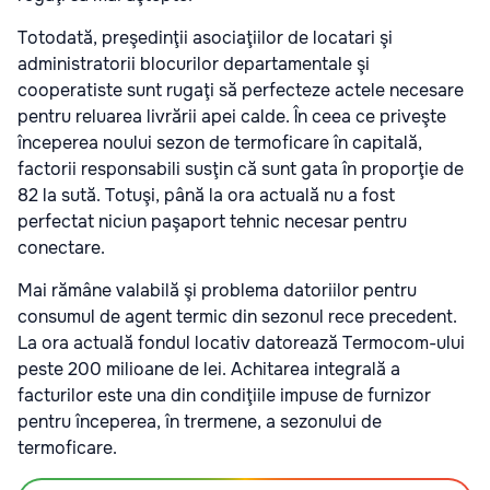
Totodată, preşedinţii asociaţiilor de locatari şi
administratorii blocurilor departamentale şi
cooperatiste sunt rugaţi să perfecteze actele necesare
pentru reluarea livrării apei calde. În ceea ce priveşte
începerea noului sezon de termoficare în capitală,
factorii responsabili susţin că sunt gata în proporţie de
82 la sută. Totuşi, până la ora actuală nu a fost
perfectat niciun paşaport tehnic necesar pentru
conectare.
Mai rămâne valabilă şi problema datoriilor pentru
consumul de agent termic din sezonul rece precedent.
La ora actuală fondul locativ datorează Termocom-ului
peste 200 milioane de lei. Achitarea integrală a
facturilor este una din condiţiile impuse de furnizor
pentru începerea, în trermene, a sezonului de
termoficare.