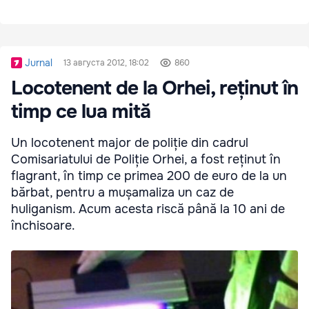
Jurnal
13 августа 2012, 18:02
860
Locotenent de la Orhei, reținut în
timp ce lua mită
Un locotenent major de poliție din cadrul
Comisariatului de Poliție Orhei, a fost reținut în
flagrant, în timp ce primea 200 de euro de la un
bărbat, pentru a mușamaliza un caz de
huliganism. Acum acesta riscă până la 10 ani de
închisoare.