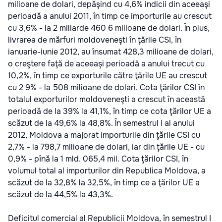
milioane de dolari, depăşind cu 4,6% indicii din aceeaşi
perioadă a anului 2011, în timp ce importurile au crescut
cu 3,6% - la 2 miliarde 460 6 milioane de dolari. În plus,
livrarea de mărfuri moldoveneşti în ţările CSI, în
ianuarie-iunie 2012, au însumat 428,3 milioane de dolari,
o creştere faţă de aceeaşi perioadă a anului trecut cu
10,2%, în timp ce exporturile către ţările UE au crescut
cu 2 9% - la 508 milioane de dolari. Cota ţărilor CSI în
totalul exporturilor moldoveneşti a crescut în această
perioadă de la 39% la 41,1%, în timp ce cota ţărilor UE a
scăzut de la 49,6% la 48,8%. În semestrul I al anului
2012, Moldova a majorat importurile din ţările CSI cu
2,7% - la 798,7 milioane de dolari, iar din ţările UE - cu
0,9% - pînă la 1 mld. 065,4 mil. Cota ţărilor CSI, în
volumul total al importurilor din Republica Moldova, a
scăzut de la 32,8% la 32,5%, în timp ce a ţărilor UE a
scăzut de la 44,5% la 43,3%.
Deficitul comercial al Republicii Moldova, în semestrul I