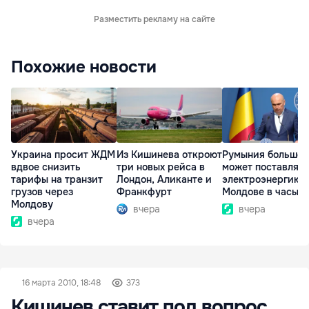
Разместить рекламу на сайте
Похожие новости
Украина просит ЖДМ
Из Кишинева откроют
Румыния больше 
вдвое снизить
три новых рейса в
может поставлять
тарифы на транзит
Лондон, Аликанте и
электроэнергию
грузов через
Франкфурт
Молдове в часы п
Молдову
вчера
вчера
вчера
16 марта 2010, 18:48
373
Кишинев ставит под вопрос