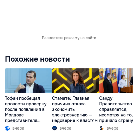
Разместить рекламу на сайте
Похожие новости
Тофан пообещал
Стамате: Главная
Санду:
провести проверку
причина отказа
Правительство
после появления в
экономить
справляется,
Молдове
электроэнергию —
несмотря на то, ч
представителя
недоверие к властям
приняло страну в
Южной Осетии
разгар кризиса
вчера
вчера
вчера