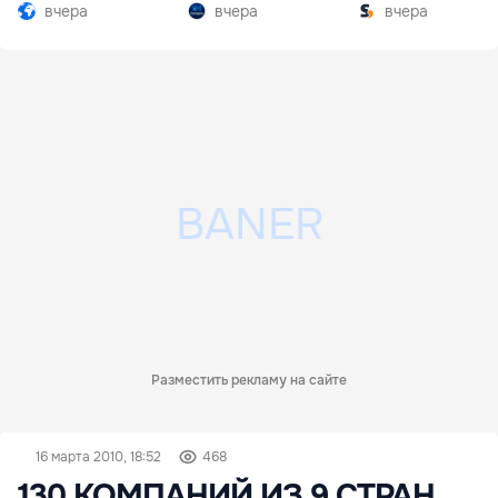
Южной Осетии
разгар кризиса
вчера
вчера
вчера
Разместить рекламу на сайте
16 марта 2010, 18:52
468
130 КОМПАНИЙ ИЗ 9 СТРАН