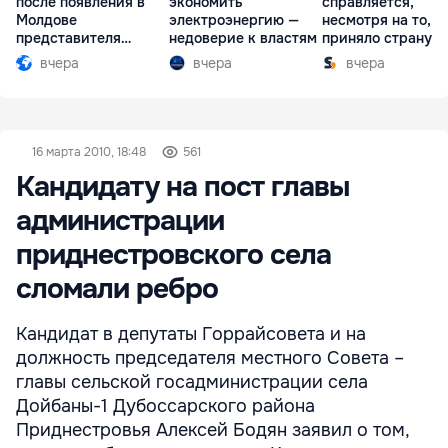
после появления в
экономить
справляется,
Молдове
электроэнергию —
несмотря на то, ч
представителя
недоверие к властям
приняло страну в
Южной Осетии
разгар кризиса
вчера
вчера
вчера
16 марта 2010, 18:48
561
Кандидату на пост главы
администрации
приднестровского села
сломали ребро
Кандидат в депутаты Горрайсовета и на
должность председателя местного Совета –
главы сельской госадминистрации села
Дойбаны-1 Дубоссарского района
Приднестровья Алексей Бодян заявил о том,