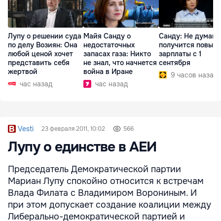
Лупу о решении суда
Майя Санду о
Санду: Не думаю,
по делу Возиян: Она
недостаточных
получится повыс
любой ценой хочет
запасах газа: Никто
зарплаты с 1
представить себя
не знал, что начнется
сентября
жертвой
война в Иране
9 часов назад
час назад
час назад
Vesti
23 февраля 2011, 10:02
566
Лупу о единстве в АЕИ
Председатель Демократической партии
Мариан Лупу спокойно относится к встречам
Влада Филата с Владимиром Ворониным. И
при этом допускает создание коалиции между
Либерально-демократической партией и