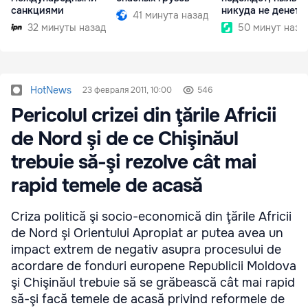
санкциями
никуда не денетс
41 минута назад
32 минуты назад
50 минут наза
HotNews
23 февраля 2011, 10:00
546
Pericolul crizei din ţările Africii
de Nord şi de ce Chişinăul
trebuie să-şi rezolve cât mai
rapid temele de acasă
Criza politică şi socio-economică din ţările Africii
de Nord şi Orientului Apropiat ar putea avea un
impact extrem de negativ asupra procesului de
acordare de fonduri europene Republicii Moldova
şi Chişinăul trebuie să se grăbească cât mai rapid
să-şi facă temele de acasă privind reformele de