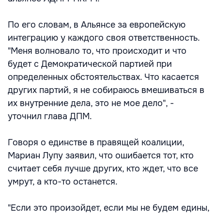
По его словам, в Альянсе за европейскую
интеграцию у каждого своя ответственность.
"Меня волновало то, что происходит и что
будет с Демократической партией при
определенных обстоятельствах. Что касается
других партий, я не собираюсь вмешиваться в
их внутренние дела, это не мое дело", -
уточнил глава ДПМ.
Говоря о единстве в правящей коалиции,
Мариан Лупу заявил, что ошибается тот, кто
считает себя лучше других, кто ждет, что все
умрут, а кто-то останется.
"Если это произойдет, если мы не будем едины,