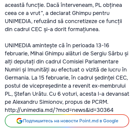
această funcție. Dacă înterveneam, PL obținea
ceea ce a vrut”, a declarat Ghimpu pentru
UNIMEDIA, refuzând să concretizeze ce funcții
din cadrul CEC și-a dorit formațiunea.
UNIMEDIA amintește că în perioada 13-16
februarie, Mihai Ghimpu alături de Sergiu Sârbu și
alți deputați din cadrul Comisiei Parlamentare
Numiri și Imunități au efectuat o vizită de lucru în
Germania. La 15 februarie, în cadrul ședinței CEC,
postul de vicepreședinte a revenit ex-membrului
PL, Ștefan Urâtu. Cu 6 voturi, acesta l-a devansat
pe Alexandru Simionov, propus de PCRM.
http://unimedia.md/?mod=news&id=30364
Подпишитесь на новости Point.md в Google