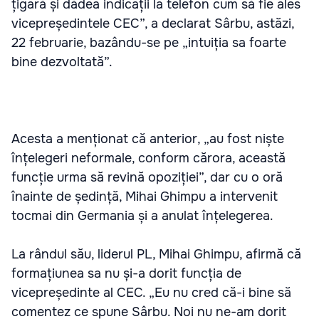
țigară și dădea indicații la telefon cum să fie ales
vicepreședintele CEC”, a declarat Sârbu, astăzi,
22 februarie, bazându-se pe „intuiția sa foarte
bine dezvoltată”.
Acesta a menționat că anterior, „au fost niște
înțelegeri neformale, conform cărora, această
funcție urma să revină opoziției”, dar cu o oră
înainte de ședință, Mihai Ghimpu a intervenit
tocmai din Germania și a anulat înțelegerea.
La rândul său, liderul PL, Mihai Ghimpu, afirmă că
formațiunea sa nu și-a dorit funcția de
vicepreședinte al CEC. „Eu nu cred că-i bine să
comentez ce spune Sârbu. Noi nu ne-am dorit