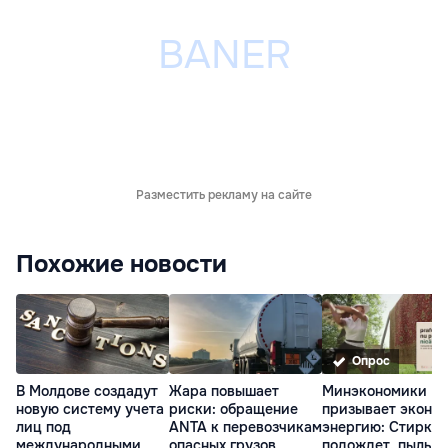
Разместить рекламу на сайте
Похожие новости
Опрос
В Молдове создадут
Жара повышает
Минэкономики
новую систему учета
риски: обращение
призывает эконо
лиц под
ANTA к перевозчикам
энергию: Стирка
международными
опасных грузов
подождет, пыль