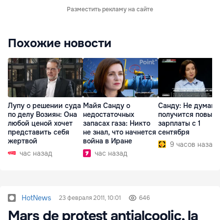
Разместить рекламу на сайте
Похожие новости
Лупу о решении суда
Майя Санду о
Санду: Не думаю,
по делу Возиян: Она
недостаточных
получится повыс
любой ценой хочет
запасах газа: Никто
зарплаты с 1
представить себя
не знал, что начнется
сентября
жертвой
война в Иране
9 часов назад
час назад
час назад
HotNews
23 февраля 2011, 10:01
646
Marş de protest antialcoolic, la