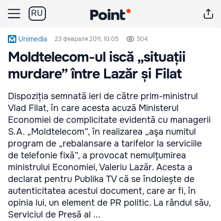
RU
Unimedia
23 февраля 2011, 10:05
504
Moldtelecom-ul iscă „situații
murdare” între Lazăr și Filat
Dispoziția semnată ieri de către prim-ministrul
Vlad Filat, în care acesta acuză Ministerul
Economiei de complicitate evidentă cu managerii
S.A. „Moldtelecom”, în realizarea „aşa numitul
program de „rebalansare a tarifelor la serviciile
de telefonie fixă”, a provocat nemulțumirea
ministrului Economiei, Valeriu Lazăr. Acesta a
declarat pentru Publika TV că se îndoiește de
autenticitatea acestui document, care ar fi, în
opinia lui, un element de PR politic. La rândul său,
Serviciul de Presă al ...