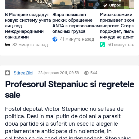
Опрос
В Молдове создадут
Жара повышает
Минэкономики
новую систему учета
риски: обращение
призывает эконо
лиц под
ANTA к перевозчикам
энергию: Стирка
международными
опасных грузов
подождет, пыль
санкциями
никуда не денетс
41 минута назад
32 минуты назад
50 минут наза
StireaZilei
23 февраля 2011, 09:58
544
Profesorul Stepaniuc si regretele
sale
Fostul deputat Victor Stepaniuc nu se lasa de
politica. Desi in mai putin de doi ani a parasit
doua partide si a suferit un esec la alegerile
parlamentare anticipate din noiembrie, in
calitatea sa de candidat independent, Stepaniuc