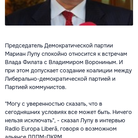
Председатель Демократической партии
Мариан Лупу спокойно относится к встречам
Влада Филата с Владимиром Ворониным. И
при этом допускает создание коалиции между
Либерально-демократической партией и
Партией коммунистов.
"Могу с уверенностью сказать, что в
сегодняшних условиях все может быть. Ничего
нельзя исключать", - сказал Лупу в интервью
Radio Europa Liberă, говоря о возможном
альянсе ЛДПМ-ПКРМ.