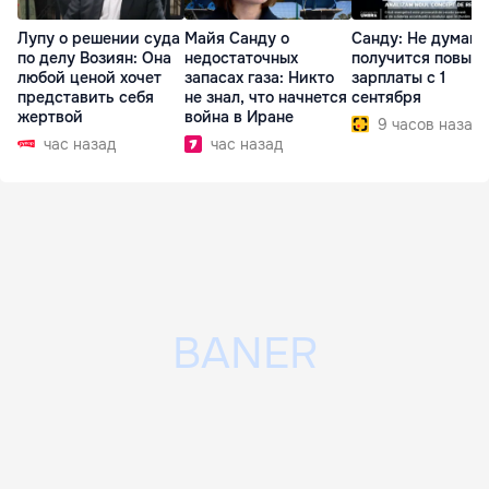
Лупу о решении суда
Майя Санду о
Санду: Не думаю,
по делу Возиян: Она
недостаточных
получится повыс
любой ценой хочет
запасах газа: Никто
зарплаты с 1
представить себя
не знал, что начнется
сентября
жертвой
война в Иране
9 часов назад
час назад
час назад