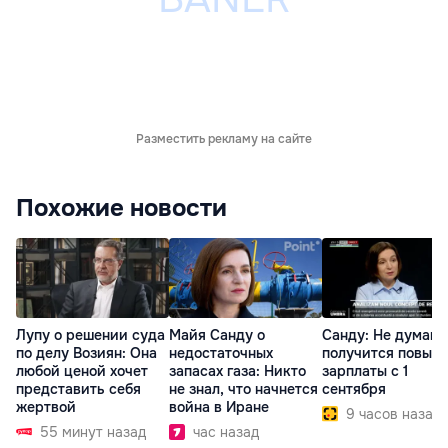
Разместить рекламу на сайте
Похожие новости
Лупу о решении суда
Майя Санду о
Санду: Не думаю,
по делу Возиян: Она
недостаточных
получится повыс
любой ценой хочет
запасах газа: Никто
зарплаты с 1
представить себя
не знал, что начнется
сентября
жертвой
война в Иране
9 часов назад
55 минут назад
час назад