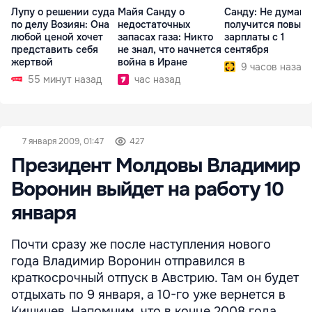
Лупу о решении суда
Майя Санду о
Санду: Не думаю,
по делу Возиян: Она
недостаточных
получится повыс
любой ценой хочет
запасах газа: Никто
зарплаты с 1
представить себя
не знал, что начнется
сентября
жертвой
война в Иране
9 часов назад
55 минут назад
час назад
7 января 2009, 01:47
427
Президент Молдовы Владимир
Воронин выйдет на работу 10
января
Почти сразу же после наступления нового
года Владимир Воронин отправился в
краткосрочный отпуск в Австрию. Там он будет
отдыхать по 9 января, а 10-го уже вернется в
Кишинев. Напомним, что в конце 2008 года