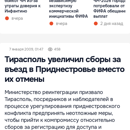
бойкот ЧМ из-за
независимую
ЧМ-2026 города 
утраты доверия к
экспертизу
потребовали от
Инфантино
коммерческой
ФИФА обещанных
инициативы ФИФА
выплат
вчера
вчера
2 дня назад
7 января 2009, 01:47
458
Тирасполь увеличил сборы за
въезд в Приднестровье вместо
их отмены
Министерство реинтеграции призвало
Тирасполь, посредников и наблюдателей в
процессе урегулирования приднестровского
конфликта предпринять неотложные меры,
чтобы прийти к компромиссу относительно
сборов за регистрацию для доступа и