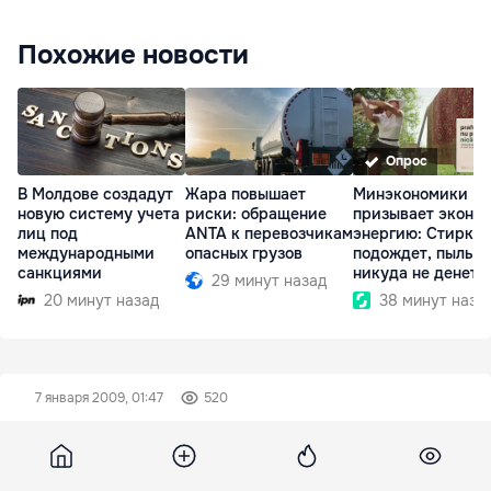
Похожие новости
Опрос
В Молдове создадут
Жара повышает
Минэкономики
новую систему учета
риски: обращение
призывает эконо
лиц под
ANTA к перевозчикам
энергию: Стирка
международными
опасных грузов
подождет, пыль
санкциями
никуда не денетс
29 минут назад
20 минут назад
38 минут наза
7 января 2009, 01:47
520
Мы – мирные люди, но наш
бронепоезд…