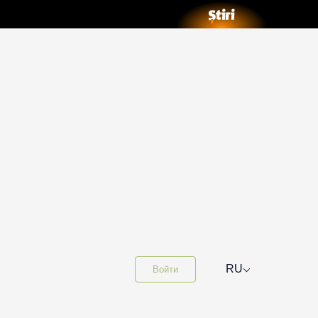
⌵
RU
Войти