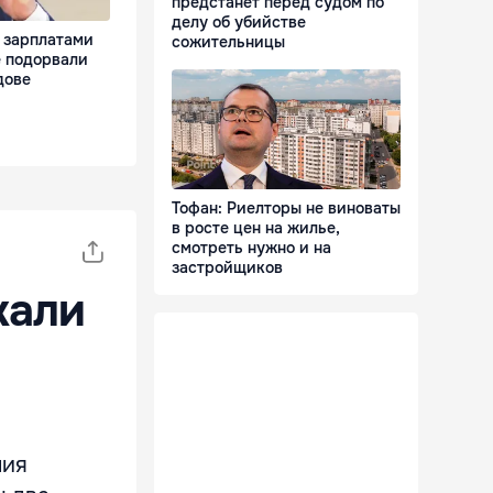
предстанет перед судом по
делу об убийстве
 зарплатами
сожительницы
е подорвали
дове
Тофан: Риелторы не виноваты
в росте цен на жилье,
смотреть нужно и на
застройщиков
жали
ния