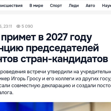
оисшествия
В мире
Спорт
Леди
Авто
Нау
, 23:11
5 090
примет в 2027 году
нцию председателей
тов стран-кандидатов 
проведения встречи утвердили на учредительн
пикер Игорь Гросу и его коллеги из других гос
сали совместную декларацию и создали пост
алога.