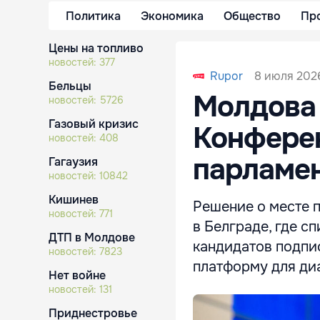
Политика
Экономика
Общество
Пр
Цены на топливо
новостей:
377
8 июля 2026
Rupor
Бельцы
Молдова 
новостей:
5726
Газовый кризис
Конфере
новостей:
408
парламен
Гагаузия
новостей:
10842
Кишинев
Решение о месте 
новостей:
771
в Белграде, где с
ДТП в Молдове
кандидатов подпи
новостей:
7823
платформу для ди
Нет войне
новостей:
131
Приднестровье