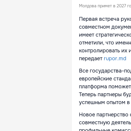
Молдова примет в 2027 г
Первая встреча рук
совместном докумен
имеет стратегическо
отметили, что имен
контролировать их 
передает
rupor.md
Все государства-по
европейские станда
платформа поможет
Теперь партнеры бу
успешным опытом в
Новое партнерство 
совместную деятель
профильные комисси