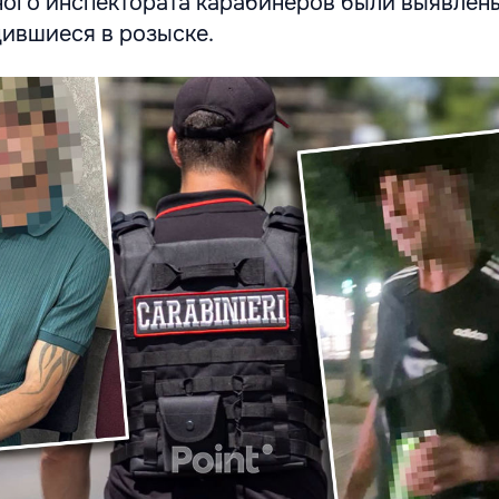
ного инспектората карабинеров были выявлен
дившиеся в розыске.