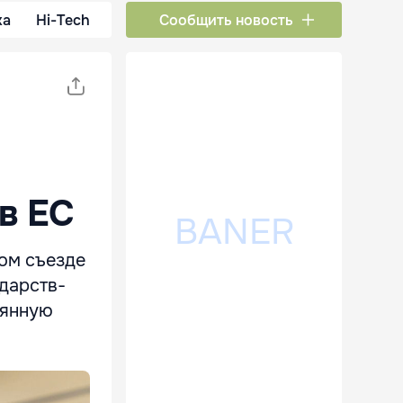
ка
Hi-Tech
Сообщить новость
в ЕС
ом съезде
ударств-
оянную