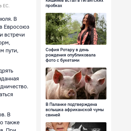
Кишинёв встал в гигантских
пробках
в ЕС.
июля. В
 в Евросоюз
ки встречи
орм,
София Ротару в день
м пути,
рождения опубликовала
фото с букетами
дрять
зданная
дничество.
аться
В Паланке подтверждена
вспышка африканской чумы
в. В
свиней
но также
в. При