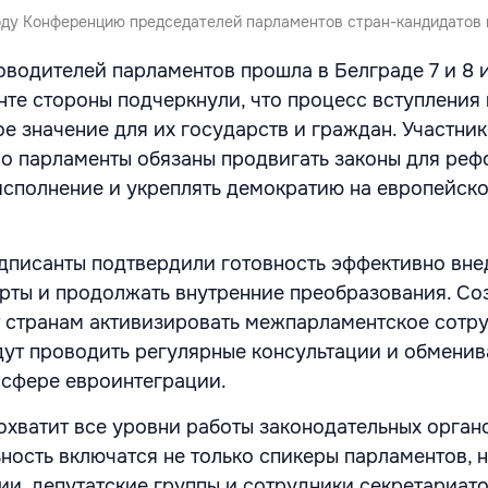
оду Конференцию председателей парламентов стран-кандидатов 
оводителей парламентов прошла в Белграде 7 и 8 
те стороны подчеркнули, что процесс вступления
е значение для их государств и граждан. Участни
но парламенты обязаны продвигать законы для реф
исполнение и укреплять демократию на европейско
дписанты подтвердили готовность эффективно вне
рты и продолжать внутренние преобразования. Со
 странам активизировать межпарламентское сотру
дут проводить регулярные консультации и обменив
 сфере евроинтеграции.
охватит все уровни работы законодательных органо
ность включатся не только спикеры парламентов, 
и, депутатские группы и сотрудники секретариато