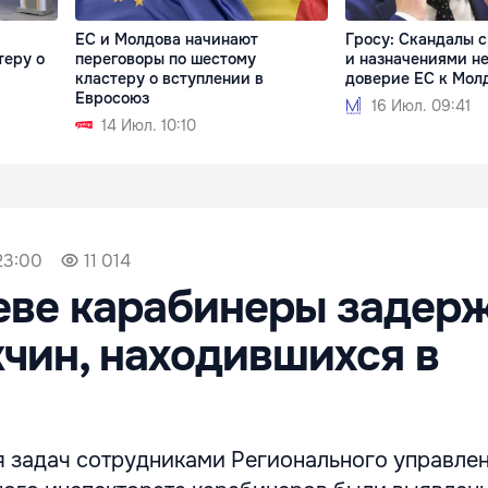
ЕС и Молдова начинают
Гросу: Скандалы с
теру о
переговоры по шестому
и назначениями н
кластеру о вступлении в
доверие ЕС к Мол
Евросоюз
16 Июл. 09:41
14 Июл. 10:10
23:00
11 014
еве карабинеры задер
чин, находившихся в
я задач сотрудниками Регионального управле