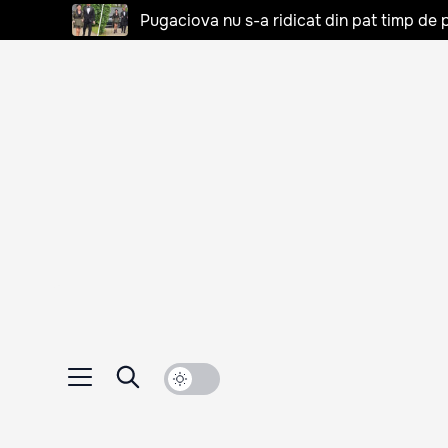
Pugaciova nu s-a ridicat din pat timp de pa