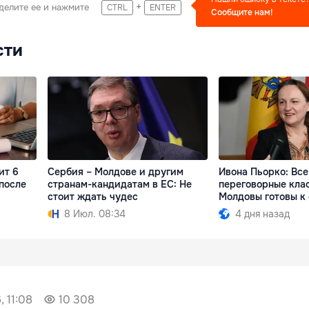
+
делите ее и нажмите
CTRL
ENTER
Сообщите нам!
сти
ит 6
Сербия – Молдове и другим
Ивона Пьорко: Все
 после
странам-кандидатам в ЕС: Не
переговорные кла
стоит ждать чудес
Молдовы готовы к
8 Июл. 08:34
4 дня назад
, 11:08
10 308