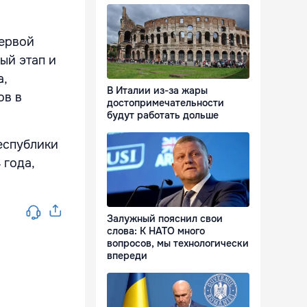
первой
ый этап и
а,
В Италии из-за жары
ов в
достопримечательности
будут работать дольше
еспублики
 года,
Залужный пояснил свои
слова: К НАТО много
вопросов, мы технологически
впереди