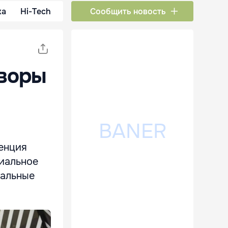
ка
Hi-Tech
Сообщить новость
оворы
енция
иальное
тальные