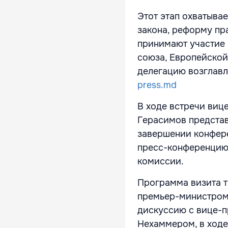
Этот этап охватыва
закона, реформу пр
принимают участие 
союза, Европейской
делегацию возглав
press.md
В ходе встречи виц
Герасимов предста
завершении конфер
пресс-конференцию 
комиссии.
Программа визита т
премьер-министром
дискуссию с вице-п
Нехаммером, в ход