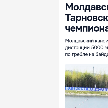
Молдавск
Тарновск
чемпиона
Молдавский канои
дистанции 5000 м
по гребле на байд