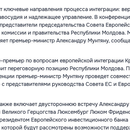
ет ключевые направления процесса интеграции: ве
авосудия и надлежащее управление. В конференц
представители председательства Совета Европейс
 комиссии и правительства Республики Молдова.
ляет премьер-министр Александру Мунтяну, сооб
е-премьер по вопросам европейской интеграции К
вит переговорную позицию Республики Молдова. 
енции премьер-министр Мунтяну проведет совмес
с представителями руководства Совета ЕС и Евр
акже включает двустороннюю встречу Александру
 Великого Герцогства Люксембург Люком Фридено
резидентом Европейского инвестиционного банка
е которой будут рассмотрены возможности подде