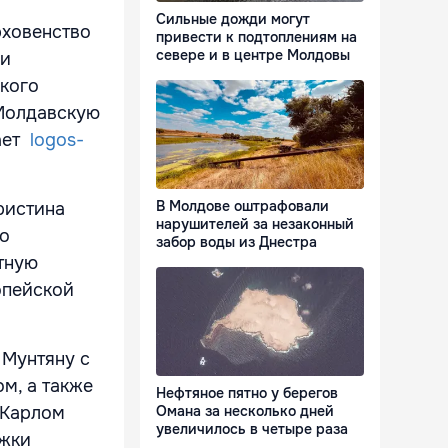
Сильные дожди могут
рховенство
привести к подтоплениям на
севере и в центре Молдовы
ии
кого
 Молдавскую
щает
logos-
В Молдове оштрафовали
ристина
нарушителей за незаконный
По
забор воды из Днестра
тную
опейской
 Мунтяну с
м, а также
Нефтяное пятно у берегов
 Карлом
Омана за несколько дней
увеличилось в четыре раза
ржки