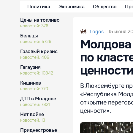
Политика
Экономика
Общество
Пр
Цены на топливо
новостей:
376
15 июня 202
Logos
Бельцы
Молдова 
новостей:
5726
Газовый кризис
по класт
новостей:
406
ценности
Гагаузия
новостей:
10842
Кишинев
В Люксембурге пр
новостей:
770
«Республика Молд
ДТП в Молдове
открытие перегов
новостей:
7821
ценности».
Нет войне
новостей:
131
Приднестровье