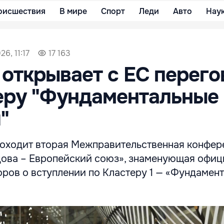
оисшествия
В мире
Спорт
Леди
Авто
Нау
6, 11:17
17 163
открывает с ЕС перег
еру "Фундаментальные
"
оходит вторая Межправительственная конфер
ова – Европейский союз», знаменующая офиц
оров о вступлении по Кластеру 1 — «Фундамен