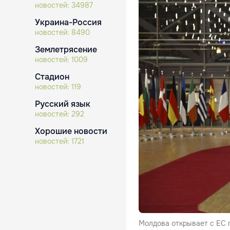
новостей:
34987
Украина-Россия
новостей:
8490
Землетрясение
новостей:
1009
Стадион
новостей:
119
Русский язык
новостей:
292
Хорошие новости
новостей:
1721
Молдова открывает с ЕС 