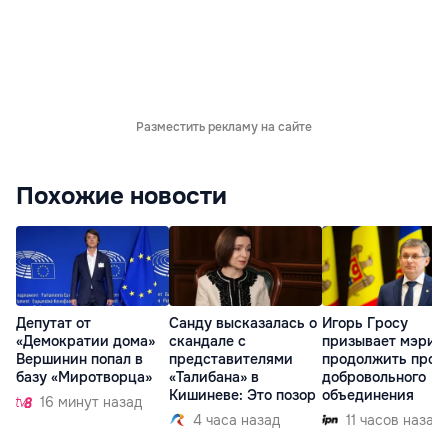
Разместить рекламу на сайте
Похожие новости
Депутат от
Санду высказалась о
Игорь Гросу
«Демократии дома»
скандале с
призывает мэрии
Вершинин попал в
представителями
продолжить проц
базу «Миротворца»
«Талибана» в
добровольного
Кишиневе: Это позор
объединения
16 минут назад
4 часа назад
11 часов назад