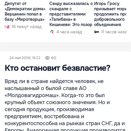
Депутат от
Санду высказалась о
Игорь Гросу
«Демократии дома»
скандале с
призывает мэрии
Вершинин попал в
представителями
продолжить проц
базу «Миротворца»
«Талибана» в
добровольного
Кишиневе: Это позор
объединения
16 минут назад
4 часа назад
11 часов назад
24 мая 2006, 16:22
612
Кто остановит безвластие?
Вряд ли в стране найдется человек, не
наслышанный о былой славе АО
«Молдовагидромаш». Когда-то это был
крупный объект союзного значения. Но и
сегодня продукция, производимая
предприятием, востребована и
конкурентоспособна на рынках стран СНГ, да и
Европы. Аналогичная продукция производится