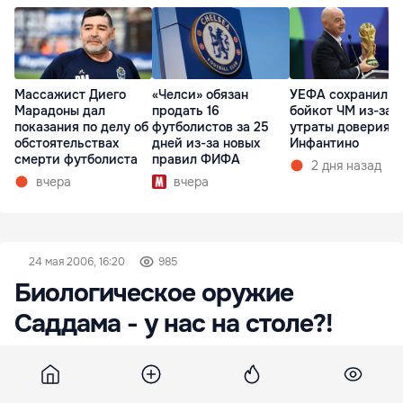
Массажист Диего
«Челси» обязан
УЕФА сохранил
Марадоны дал
продать 16
бойкот ЧМ из-за
показания по делу об
футболистов за 25
утраты доверия к
обстоятельствах
дней из-за новых
Инфантино
смерти футболиста
правил ФИФА
2 дня назад
вчера
вчера
24 мая 2006, 16:20
985
Биологическое оружие
Саддама - у нас на столе?!
Первотолчком для моего поиска в наших
мирных краях страшного биологического