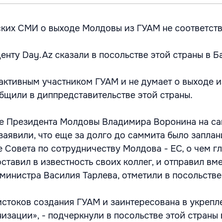
ких СМИ о выходе Молдовы из ГУАМ не соответст
нту Day.Az сказали в посольстве этой страны в Ба
активным участником ГУАМ и не думает о выходе и
общили в диппредставительстве этой страны.
ие Президента Молдовы Владимира Воронина на с
 заявили, что еще за долго до саммита было запла
е Совета по сотрудничеству Молдова - ЕС, о чем г
тавил в известность своих коллег, и отправил вм
министра Василия Тарлева, отметили в посольстве
истоков создания ГУАМ и заинтересована в укрепл
изации», - подчеркнули в посольстве этой страны 