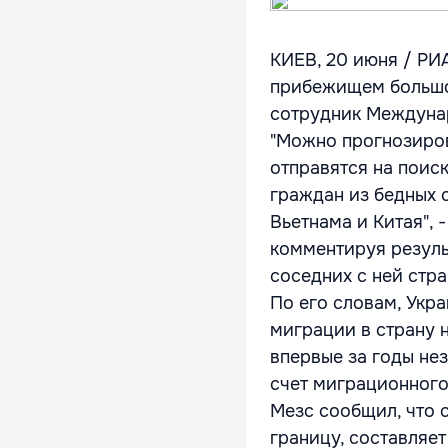
КИЕВ, 20 июня / РИА
прибежищем большог
сотрудник Междуна
"Можно прогнозирова
отправятся на поис
граждан из бедных 
Вьетнама и Китая", 
комментируя резуль
соседних с ней стра
По его словам, Укр
миграции в страну н
впервые за годы не
счет миграционного
Мезс сообщил, что 
границу, составляе