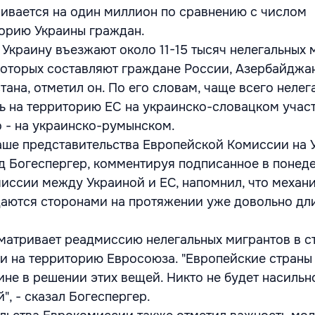
ивается на один миллион по сравнению с числом
орию Украины граждан.
 Украину въезжают около 11-15 тысяч нелегальных 
которых составляют граждане России, Азербайджан
ана, отметил он. По его словам, чаще всего нелег
ь на территорию ЕС на украинско-словацком учас
о - на украинско-румынском.
аше представительства Европейской Комиссии на У
 Богеспергер, комментируя подписанное в понед
иссии между Украиной и ЕС, напомнил, что механ
аются сторонами на протяжении уже довольно дл
атривает реадмиссию нелегальных мигрантов в ст
и на территорию Евросоюза. "Европейские страны
ине в решении этих вещей. Никто не будет насильн
", - сказал Богеспергер.