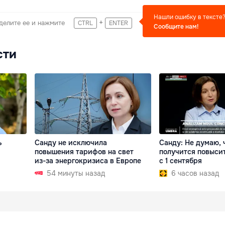
Нашли ошибку в тексте
+
делите ее и нажмите
CTRL
ENTER
Сообщите нам!
сти
ь
Санду не исключила
Санду: Не думаю, 
повышения тарифов на свет
получится повыси
из-за энергокризиса в Европе
с 1 сентября
54 минуты назад
6 часов назад