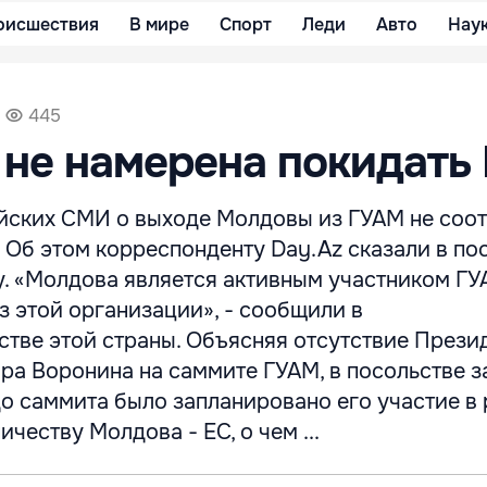
оисшествия
В мире
Спорт
Леди
Авто
Нау
445
не намерена покидать
ских СМИ о выходе Молдовы из ГУАМ не соот
 Об этом корреспонденту Day.Az сказали в по
у. «Молдова является активным участником ГУ
з этой организации», - сообщили в
стве этой страны. Объясняя отсутствие Прези
а Воронина на саммите ГУАМ, в посольстве з
до саммита было запланировано его участие в
честву Молдова - ЕС, о чем ...