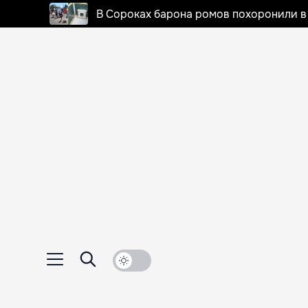
В Сороках барона ромов похоронили в