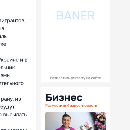
мигрантов,
а,
алы
тке
краине и в
ельник
измы
Разместить рекламу на сайте
ительного
Бизнес
рану, из
Разместить бизнес-новость
 будут
о высылать