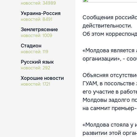
новостей:
34989
Украина-Россия
Сообщения российс
новостей:
8491
действительности.
Землетрясение
Об этом корреспонде
новостей:
1009
Стадион
«Молдова является 
новостей:
119
организации», - со
Русский язык
новостей:
292
Объясняя отсутств
Хорошие новости
ГУАМ, в посольстве
новостей:
1721
его участие в работ
Молдовы задолго пос
на саммит премьер-
«Молдова стояла у 
развитии этой орган