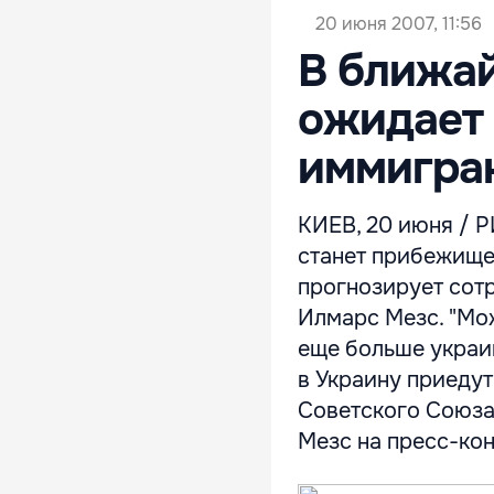
20 июня 2007, 11:56
В ближай
ожидает 
иммигран
КИЕВ, 20 июня / Р
станет прибежищем
прогнозирует сот
Илмарс Мезс. "Мож
еще больше украи
в Украину приеду
Советского Союза,
Мезс на пресс-кон