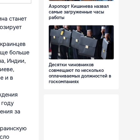
Аэропорт Кишинева назвал
самые загруженные часы
работы
ина станет
нозирует
украинцев
еще больше
а, Индии,
Десятки чиновников
иеве,
совмещают по несколько
оплачиваемых должностей в
е и в
госкомпаниях
ждения
 году
ения за
краинскую
исло