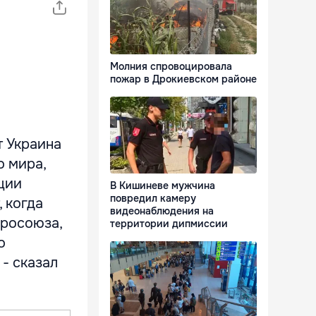
Молния спровоцировала
пожар в Дрокиевском районе
т Украина
о мира,
ции
В Кишиневе мужчина
повредил камеру
, когда
видеонаблюдения на
вросоюза,
территории дипмиссии
о
 - сказал