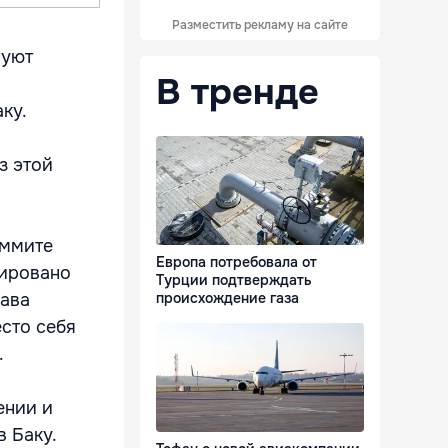
Разместить рекламу на сайте
вуют
В тренде
ку.
з этой
аммите
Европа потребовала от
нировано
Турции подтверждать
лава
происхождение газа
есто себя
.
ении и
в Баку.