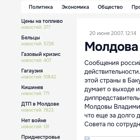
Политика
Экономика
Общество
Пр
Цены на топливо
новостей:
377
20 июня 2007, 12:14
Бельцы
Молдова 
новостей:
5726
Газовый кризис
новостей:
407
Сообщения россий
Гагаузия
действительности.
новостей:
10842
этой страны в Бак
Кишинев
думает о выходе и
новостей:
771
диппредставитель
ДТП в Молдове
Молдовы Владимир
новостей:
7823
что еще за долго 
Нет войне
Совета по сотрудни
новостей:
131
Приднестровье