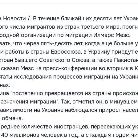
 Новости /. В течение ближайших десяти лет Укра
о числа мигрантов из стран третьего мира, прог
родной организации по миграции Илмарс Мезс.
ть, что через пять-десять лет, когда еще больше 
ки работы в страны Евросоюза, в Украину приедут 
стран бывшего Советского Союза, а также Пакистан
- сказал Мезс на пресс-конференции во вторник в К
таты исследования процессов миграции на Украин
нах.
аина "постепенно превращается из страны происхо
азначения миграции". Так, отметил он, в минувшем
зависимости на Украине наблюдался прирост насел
 обмена.
среднее количество иностранцев, пересекающих у
т 40 миллионов человек в год, а с каждым годом ч