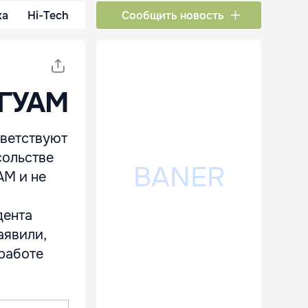
ка
Hi-Tech
Сообщить новость
 ГУАМ
ветствуют
сольстве
АМ и не
дента
аявили,
 работе