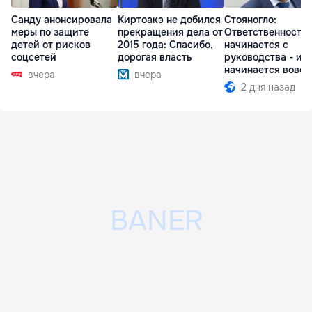
Санду анонсировала
Киртоакэ не добился
Стояногло:
меры по защите
прекращения дела от
Ответственность
детей от рисков
2015 года: Спасибо,
начинается с
соцсетей
дорогая власть
руководства - ил
начинается вовсе
вчера
вчера
2 дня назад