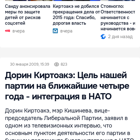
Санду анонсировала
Киртоакэ не добился
Стояногло:
меры по защите
прекращения дела от
Ответственность
детей от рисков
2015 года: Спасибо,
начинается с
соцсетей
дорогая власть
руководства - ил
начинается вовсе
вчера
вчера
2 дня назад
30 января 2009, 15:39
823
Дорин Киртоакэ: Цель нашей
партии на ближайшие четыре
года - интеграция в НАТО
Дорин Киртоакэ, мэр Кишинева, вице-
председатель Либеральной Партии, заявил в
одном из телевизионных интервью, что
основным пунктом деятельности его партии в