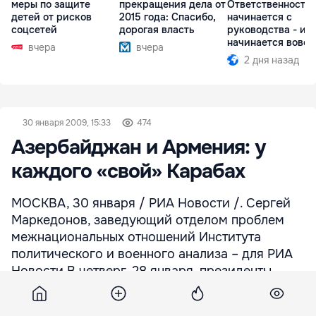
меры по защите
прекращения дела от
Ответственность
детей от рисков
2015 года: Спасибо,
начинается с
соцсетей
дорогая власть
руководства - ил
начинается вовсе
вчера
вчера
2 дня назад
30 января 2009, 15:33
474
Азербайджан и Армения: у
каждого «свой» Карабах
МОСКВА, 30 января / РИА Новости /. Сергей
Маркедонов, заведующий отделом проблем
межнациональных отношений Института
политического и военного анализа – для РИА
Новости В четверг, 28 января, президенты
Армении и Азербайджана Ильхам Алиев и
Серж Саргсян провели в Цюрихе очередной