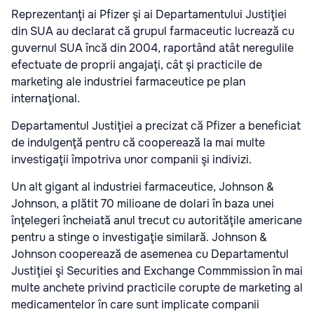
Reprezentanţi ai Pfizer şi ai Departamentului Justiţiei
din SUA au declarat că grupul farmaceutic lucrează cu
guvernul SUA încă din 2004, raportând atât neregulile
efectuate de proprii angajaţi, cât şi practicile de
marketing ale industriei farmaceutice pe plan
internaţional.
Departamentul Justiţiei a precizat că Pfizer a beneficiat
de indulgenţă pentru că cooperează la mai multe
investigaţii împotriva unor companii şi indivizi.
Un alt gigant al industriei farmaceutice, Johnson &
Johnson, a plătit 70 milioane de dolari în baza unei
înţelegeri încheiată anul trecut cu autorităţile americane
pentru a stinge o investigaţie similară. Johnson &
Johnson cooperează de asemenea cu Departamentul
Justiţiei şi Securities and Exchange Commmission în mai
multe anchete privind practicile corupte de marketing al
medicamentelor în care sunt implicate companii