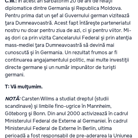
C.W.:
În acest an sărbătorim 20 de ani de relaţii
diplomatice dintre Germania şi Republica Moldova.
Pentru prima dat un şef al Guvernului german vizitează
ţara Dumneavoastră. Acest fapt întăreşte parteneriatul
nostru nu doar pentru ziua de azi, ci şi pentru viitor. Mi-
aş dori ca prin vizita Cancelarului Federal şi prin atenţia
mass-mediei ţara Dumneavoastră să devină mai
cunoscută şi în Germania. Un rezultat frumos ar fi
continuarea angajamentului politic, mai multe investiţii
directe germane şi un număr impunător de turişti
germani.
T: Vă mulţumim.
NOTĂ:
Carsten Wilms a studiat dreptul (studii
scandinave) şi limbile fino-ugrice în Mannheim,
Göteborg şi Bonn. Din anul 2000 activizează în cadrul
Ministerului Federal de Externe al Germaniei. În cadrul
Ministerului Federal de Externe în Berlin, ultima
perioadă a fost responsabil de pre-aderarea la Uniunea