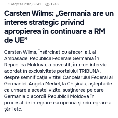
9 августа 2012, 08:43
1 246
Carsten Wilms: „Germania are un
interes strategic privind
apropierea în continuare a RM
de UE”
Carsten Wilms, Însărcinat cu afaceri a.i. al
Ambasadei Republicii Federale Germania în
Republica Moldova, a povestit, într-un interviu
acordat în exclusivitate portalului TRIBUNA,
despre semnificaţia vizitei Cancelarului Federal al
Germaniei, Angela Merkel, la Chişinău, aşteptările
ca urmare a acestei vizite, susţinerea pe care
Germania o acordă Republicii Moldova în
procesul de integrare europeană şi reintegrare a
ţării etc.