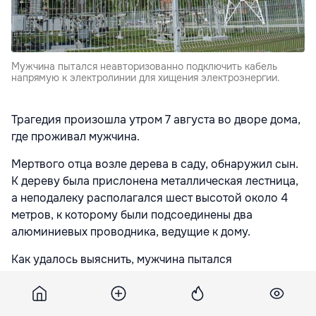
Мужчина пытался неавторизованно подключить кабель
напрямую к электролинии для хищения электроэнергии.
Трагедия произошла утром 7 августа во дворе дома,
где проживал мужчина.
Мертвого отца возле дерева в саду, обнаружил сын.
К дереву была прислонена металлическая лестница,
а неподалеку располагался шест высотой около 4
метров, к которому были подсоединены два
алюминиевых проводника, ведущие к дому.
Как удалось выяснить, мужчина пытался
неавторизованно подключить кабель напрямую к
электролинии для хищения электроэнергии. Врачи
обнаружили на левой руке мужчины характерные