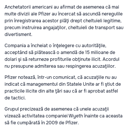
Anchetatorii americani au afirmat de asemenea că mai
multe divizii ale Pfizer au încercat să ascundă neregulile
prin înregistrarea acestor plăţi drept cheltuieli legitime,
precum instruirea angajaţilor, cheltuieli de transport sau
divertisment.
Compania a încheiat o înţelegere cu autorităţile,
acceptând să plătească o amendă de 15 milioane de
dolari şi să returneze profiturile obţinute ilicit. Acordul
nu presupune admiterea sau respingerea acuzaţiilor.
Pfizer notează, într-un comunicat, că acuzaţiile nu au
indicat că managementul din Statele Unite ar fi ştiut de
practicile ilicite din alte ţări sau că ar fi aprobat astfel
de tactici.
Grupul precizează de asemenea că unele acuzaţii
vizează activitatea companiei Wyeth înainte ca aceasta
să fie cumpărată în 2009 de Pfizer.