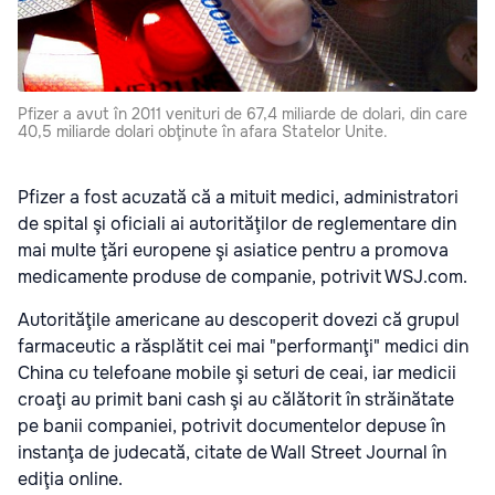
Pfizer a avut în 2011 venituri de 67,4 miliarde de dolari, din care
40,5 miliarde dolari obţinute în afara Statelor Unite.
Pfizer a fost acuzată că a mituit medici, administratori
de spital şi oficiali ai autorităţilor de reglementare din
mai multe ţări europene şi asiatice pentru a promova
medicamente produse de companie, potrivit WSJ.com.
Autorităţile americane au descoperit dovezi că grupul
farmaceutic a răsplătit cei mai "performanţi" medici din
China cu telefoane mobile şi seturi de ceai, iar medicii
croaţi au primit bani cash şi au călătorit în străinătate
pe banii companiei, potrivit documentelor depuse în
instanţa de judecată, citate de Wall Street Journal în
ediţia online.