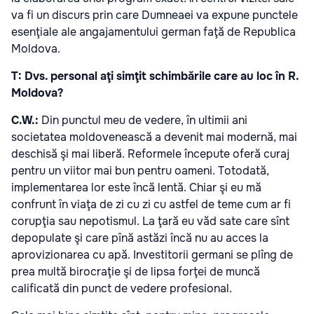
va fi un discurs prin care Dumneaei va expune punctele
esenţiale ale angajamentului german faţă de Republica
Moldova.
T: Dvs. personal aţi simţit schimbările care au loc în R.
Moldova?
C.W.:
Din punctul meu de vedere, în ultimii ani
societatea moldovenească a devenit mai modernă, mai
deschisă şi mai liberă. Reformele începute oferă curaj
pentru un viitor mai bun pentru oameni. Totodată,
implementarea lor este încă lentă. Chiar şi eu mă
confrunt în viaţa de zi cu zi cu astfel de teme cum ar fi
corupţia sau nepotismul. La ţară eu văd sate care sînt
depopulate şi care pînă astăzi încă nu au acces la
aprovizionarea cu apă. Investitorii germani se plîng de
prea multă birocraţie şi de lipsa forţei de muncă
calificată din punct de vedere profesional.