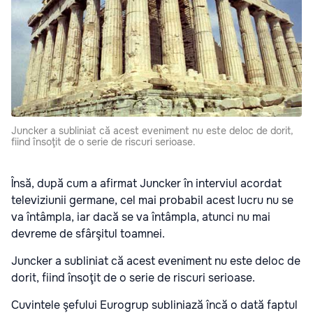
Juncker a subliniat că acest eveniment nu este deloc de dorit,
fiind însoţit de o serie de riscuri serioase.
Însă, după cum a afirmat Juncker în interviul acordat
televiziunii germane, cel mai probabil acest lucru nu se
va întâmpla, iar dacă se va întâmpla, atunci nu mai
devreme de sfârşitul toamnei.
Juncker a subliniat că acest eveniment nu este deloc de
dorit, fiind însoţit de o serie de riscuri serioase.
Cuvintele şefului Eurogrup subliniază încă o dată faptul