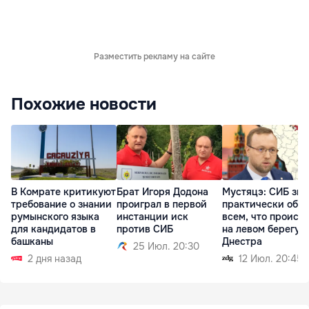
Разместить рекламу на сайте
Похожие новости
В Комрате критикуют
Брат Игоря Додона
Мустяцэ: СИБ зна
требование о знании
проиграл в первой
практически обо
румынского языка
инстанции иск
всем, что происх
для кандидатов в
против СИБ
на левом берегу
башканы
Днестра
25 Июл. 20:30
2 дня назад
12 Июл. 20:45