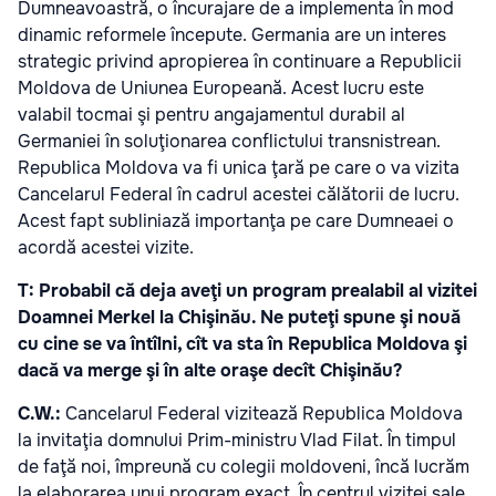
Dumneavoastră, o încurajare de a implementa în mod
dinamic reformele începute. Germania are un interes
strategic privind apropierea în continuare a Republicii
Moldova de Uniunea Europeană. Acest lucru este
valabil tocmai şi pentru angajamentul durabil al
Germaniei în soluţionarea conflictului transnistrean.
Republica Moldova va fi unica ţară pe care o va vizita
Cancelarul Federal în cadrul acestei călătorii de lucru.
Acest fapt subliniază importanţa pe care Dumneaei o
acordă acestei vizite.
T: Probabil că deja aveţi un program prealabil al vizitei
Doamnei Merkel la Chişinău. Ne puteţi spune şi nouă
cu cine se va întîlni, cît va sta în Republica Moldova şi
dacă va merge şi în alte oraşe decît Chişinău?
C.W.:
Cancelarul Federal vizitează Republica Moldova
la invitaţia domnului Prim-ministru Vlad Filat. În timpul
de faţă noi, împreună cu colegii moldoveni, încă lucrăm
la elaborarea unui program exact. În centrul vizitei sale