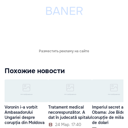
Разместить рекламу на сайте
Похожие новости
Voronin i-a vorbit
Tratament medical
Imperiul secret al lu
Ambasadorului
necorespunzător. A
Obama: Joe Biden 
Ungariei despre
dat în judecată spitalul
corupție de miliar
corupția din Moldova
de dolari
24 Мар. 17:40