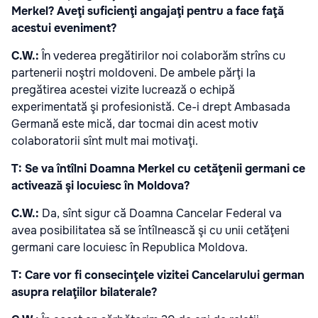
Merkel? Aveţi suficienţi angajaţi pentru a face faţă
acestui eveniment?
C.W.:
În vederea pregătirilor noi colaborăm strîns cu
partenerii noştri moldoveni. De ambele părţi la
pregătirea acestei vizite lucrează o echipă
experimentată şi profesionistă. Ce-i drept Ambasada
Germană este mică, dar tocmai din acest motiv
colaboratorii sînt mult mai motivaţi.
T: Se va întîlni Doamna Merkel cu cetăţenii germani ce
activează şi locuiesc în Moldova?
C.W.:
Da, sînt sigur că Doamna Cancelar Federal va
avea posibilitatea să se întîlnească şi cu unii cetăţeni
germani care locuiesc în Republica Moldova.
T: Care vor fi consecinţele vizitei Cancelarului german
asupra relaţiilor bilaterale?