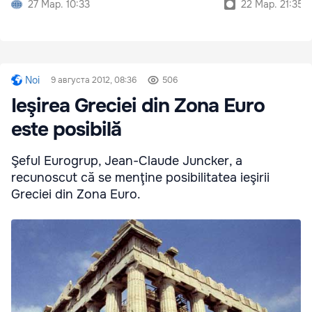
27 Мар. 10:33
22 Мар. 21:35
Noi
9 августа 2012, 08:36
506
Ieşirea Greciei din Zona Euro
este posibilă
Şeful Eurogrup, Jean-Claude Juncker, a
recunoscut că se menţine posibilitatea ieşirii
Greciei din Zona Euro.