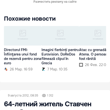
Разместить рекламу на сайте
Похожие новости
Directorul FMI:
Imagini fierbinți pentru
Atac cu grenadă în
Înfiinţarea unui fond
Eurovision. DoReDos
Atena. O persoană
de rezervă pentru zona
filmează clipul în
fost rănită
euro
Grecia
26 Фев. 22:00
26 Мар. 16:59
7 Мар. 10:35
9 августа 2012, 08:35
1 312
64-летний житель Ставчен