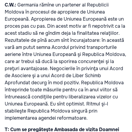
C.W.:
Germania rămîne un partener al Republicii
Moldova în procesul de apropiere de Uniunea
Europeană. Apropierea de Uniunea Europeană este un
proces pas cu pas. Din acest motiv ar fi nepotrivit ca la
acest stadiu să ne gîndim deja la finalitatea relaţiilor.
Rezultatele de pînă acum sînt încurajatoare: în această
vară am putut semna Acordul privind transporturile
aeriene între Uniunea Europeană şi Republica Moldova,
care ar trebui să ducă la sporirea concurenţei şi la
preţuri avantajoase. Negocierile în privinţa unui Acord
de Asociere şi a unui Acord de Liber Schimb
Aprofundat decurg în mod pozitiv. Republica Moldova
întreprinde toate măsurile pentru ca în anul viitor să
întrunească condiţiile pentru liberalizarea vizelor cu
Uniunea Europeană. Eu sînt optimist. Ritmul şi-l
stabileşte Republica Moldova singură prin
implementarea agendei reformatoare.
T: Cum se pregăteşte Ambasada de vizita Doamnei