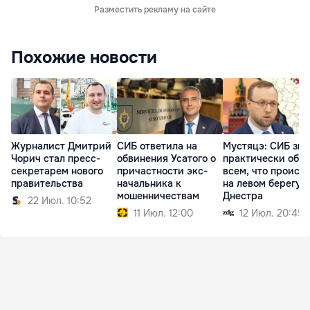
Разместить рекламу на сайте
Похожие новости
Журналист Дмитрий
СИБ ответила на
Мустяцэ: СИБ зна
Чорич стал пресс-
обвинения Усатого о
практически обо
секретарем нового
причастности экс-
всем, что происх
правительства
начальника к
на левом берегу
мошенничествам
Днестра
22 Июл. 10:52
11 Июл. 12:00
12 Июл. 20:45