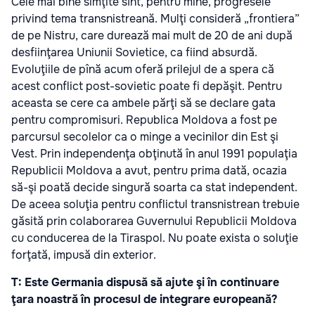
Cele mai bine simţite sînt, pentru mine, progresele
privind tema transnistreană. Mulţi consideră „frontiera”
de pe Nistru, care durează mai mult de 20 de ani după
desfiinţarea Uniunii Sovietice, ca fiind absurdă.
Evoluţiile de pînă acum oferă prilejul de a spera că
acest conflict post-sovietic poate fi depăşit. Pentru
aceasta se cere ca ambele părţi să se declare gata
pentru compromisuri. Republica Moldova a fost pe
parcursul secolelor ca o minge a vecinilor din Est şi
Vest. Prin independenţa obţinută în anul 1991 populaţia
Republicii Moldova a avut, pentru prima dată, ocazia
să-şi poată decide singură soarta ca stat independent.
De aceea soluţia pentru conflictul transnistrean trebuie
găsită prin colaborarea Guvernului Republicii Moldova
cu conducerea de la Tiraspol. Nu poate exista o soluţie
forţată, impusă din exterior.
T: Este Germania dispusă să ajute şi în continuare
ţara noastră în procesul de integrare europeană?