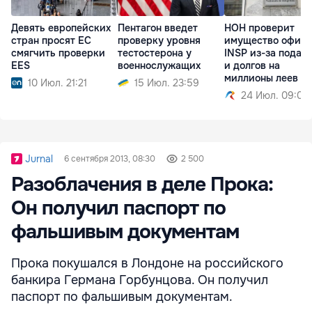
Девять европейских
Пентагон введет
НОН проверит
стран просят ЕС
проверку уровня
имущество офиц
смягчить проверки
тестостерона у
INSP из-за подар
EES
военнослужащих
и долгов на
миллионы леев
10 Июл. 21:21
15 Июл. 23:59
24 Июл. 09:01
Jurnal
6 сентября 2013, 08:30
2 500
Разоблачения в деле Прока:
Он получил паспорт по
фальшивым документам
Прока покушался в Лондоне на российского
банкира Германа Горбунцова. Он получил
паспорт по фальшивым документам.