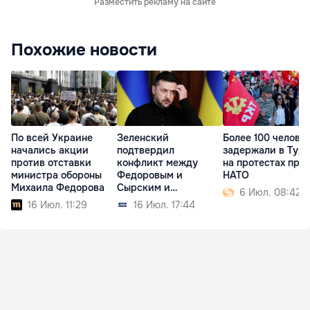
Разместить рекламу на сайте
Похожие новости
По всей Украине
Зеленский
Более 100 челове
начались акции
подтвердил
задержали в Тур
против отставки
конфликт между
на протестах про
министра обороны
Федоровым и
НАТО
Михаила Федорова
Сырским и
6 Июл. 08:42
прокомментировал
16 Июл. 11:29
16 Июл. 17:44
протесты