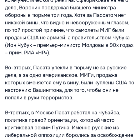
коммунистического режима. Сфабриковав на него
дело, Воронин продержал бывшего министра
обороны в тюрьме три года. Хотя за Пассатом нет
никакой вины, что видно и невооруженным глазом,
по той простой причине, что самолеты МИГ были
проданы США не армией, а правительством Чубука
(Ион Чубук – премьер-министр Молдовы в 90х годах
– прим. РИА «НР»).
Во-вторых, Пасата упекли в тюрьму не за русские
дела, а за одно американское. МИГи, продажа
которых вменяется ему в вину, были куплены США по
настоянию Вашингтона, для того, чтобы они не
попали в руки террористов.
В-третьих, в Москве Пасат работал на Чубайса,
политика правой ориентации, который часто
критиковал режим Путина. Именно русские из
либеральной оппозиции боролись за освобождение