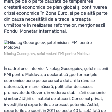
mari, pe de o parte cauzate de temperarea
creșterii economice pe plan global și continuarea
crizei economice în Zona Euro, și pe de altă parte
din cauza necesității de a trece la treapta
următoare în realizarea reformelor, menționează
Fondul Monetar Internațional.
Nikolay Gueorguiev, șeful misiunii FMI pentru Moldova
În cadrul unui interviu, Nikolay Gueorguiev, șeful misiunii
FMI pentru Moldova, a declarat că „performanțele
economice bune pe parcursul a doi ani la rând se
datorează, în mare măsură, politicilor de succes
promovate de Guvern, în vederea stabilizării economiei
și îmbunătățirii climatului de afaceri. Consumul privat,
investițiile și exporturile au crescut puternic. Astfel,
exporturile au sporit în 2011 cu peste 40 la sută față de