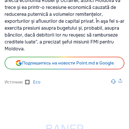
afecta economia Rusiei și Ucrainei, atunci Moldova va
trece și ea printr-o recesiune economică cauzată de
reducerea puternică a volumelor remitențelor,
exporturilor și afluxurilor de capital privat. În aşa fel s-ar
exercita presiuni asupra bugetului și, probabil, asupra
băncilor, dacă debitorii lor nu reușesc să ramburseze
creditele luate”, a precizat șeful misiunii FMI pentru
Moldova.
Подпишитесь на новости Point.md в Google
Источник
Eco