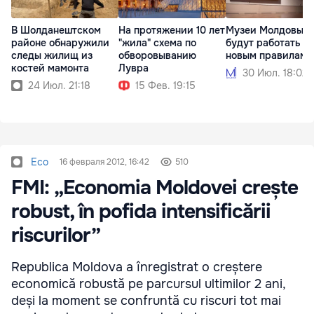
В Шолданештском
На протяжении 10 лет
Музеи Молдовы
районе обнаружили
"жила" схема по
будут работать п
следы жилищ из
обворовыванию
новым правилам
костей мамонта
Лувра
30 Июл. 18:02
24 Июл. 21:18
15 Фев. 19:15
Eco
16 февраля 2012, 16:42
510
FMI: „Economia Moldovei crește
robust, în pofida intensificării
riscurilor”
Republica Moldova a înregistrat o creștere
economică robustă pe parcursul ultimilor 2 ani,
deși la moment se confruntă cu riscuri tot mai