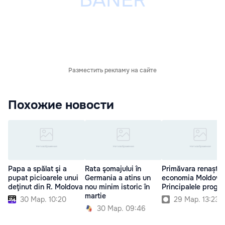
Разместить рекламу на сайте
Похожие новости
Papa a spălat şi a
Rata şomajului în
Primăvara renaște
pupat picioarele unui
Germania a atins un
economia Moldovei
deţinut din R. Moldova
nou minim istoric în
Principalele progr
martie
30 Мар. 10:20
29 Мар. 13:23
30 Мар. 09:46