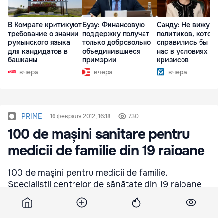
В Комрате критикуют
Бузу: Финансовую
Санду: Не вижу
требование о знании
поддержку получат
политиков, котор
румынского языка
только добровольно
справились бы л
для кандидатов в
объединившиеся
нас в условиях
башканы
примэрии
кризисов
вчера
вчера
вчера
PRIME
16 февраля 2012, 16:18
730
100 de mașini sanitare pentru
medicii de familie din 19 raioane
100 de maşini pentru medicii de familie.
Specialiştii centrelor de sănătate din 19 raioane
vor avea posibilitate să ajungă mai repede la
pacienţi, inclusiv la bolnavii din sate.