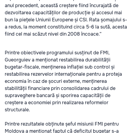
anul precedent, această creștere fiind încurajată de
dezvoltarea capacităților de producție și accesul mai
bun la piețele Uniunii Europene și CSI. Rata șomajului s-
a redus, la moment constituind circa 5-6 la sută, acesta
fiind cel mai scăzut nivel din 2008 încoace.”
Printre obiectivele programului susținut de FMI,
Gueorguiev a menționat restabilirea durabilității
bugetar-fiscale, menținerea inflației sub control și
restabilirea rezervelor internaționale pentru a proteja
economia în caz de șocuri externe, menținerea
stabilității financiare prin consolidarea cadrului de
supraveghere bancară și sporirea capacității de
creștere a economiei prin realizarea reformelor
structurale.
Printre rezultatele obținute șeful misiunii FMI pentru
Moldova a menționat faptul că deficitul bugetar s-a