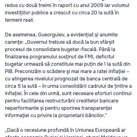
redus cu două treimi în raport cu anul 2009 iar volumul
investițiilor publice a crescut cu circa 20 la sută în
termeni reali.
De asemenea, Gueorguiev, a evidențiat și anumite
carențe: „Guvernul trebuie să ducă la bun sfârșit
procesul de consolidare bugetar-fiscală. Până la
finalizarea programului susținut de FMI, deficitul
bugetar urmează să constituie mai puțin de 1 la sută din
PIB. Preconizăm o scădere şi mai mare a ratei inflației –
cu atingerea nivelului prognozat de banca centrală de
circa 5 la sută – în urma consolidării cadrului de țintire a
inflației. În cele din urmă, sunt necesare eforturi continui
pentru facilitarea restructurării creditelor bancare
neperformante și pentru sporirea transparenței
informației cu privire la proprietarii băncilor.”
„Dacă o recesiune profundă în Uniunea Europeană ar