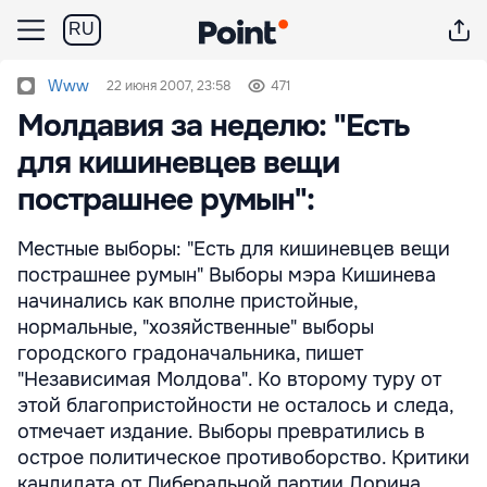
RU
Www
22 июня 2007, 23:58
471
Молдавия за неделю: "Есть
для кишиневцев вещи
пострашнее румын":
Местные выборы: "Есть для кишиневцев вещи
пострашнее румын" Выборы мэра Кишинева
начинались как вполне пристойные,
нормальные, "хозяйственные" выборы
городского градоначальника, пишет
"Независимая Молдова". Ко второму туру от
этой благопристойности не осталось и следа,
отмечает издание. Выборы превратились в
острое политическое противоборство. Критики
кандидата от Либеральной партии Дорина