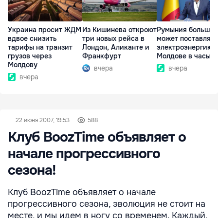
Украина просит ЖДМ
Из Кишинева откроют
Румыния больше 
вдвое снизить
три новых рейса в
может поставлять
тарифы на транзит
Лондон, Аликанте и
электроэнергию
грузов через
Франкфурт
Молдове в часы п
Молдову
вчера
вчера
вчера
22 июня 2007, 19:53
588
Клуб BoozTime объявляет о
начале прогрессивного
сезона!
Клуб BoozTime объявляет о начале
прогрессивного сезона, эволюция не стоит на
месте, и мы идем в ногу со временем. Каждый,