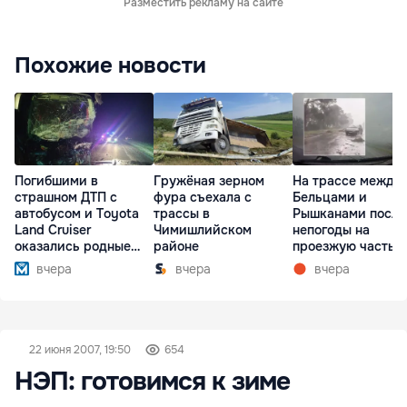
Разместить рекламу на сайте
Похожие новости
Погибшими в
Гружёная зерном
На трассе между
страшном ДТП с
фура съехала с
Бельцами и
автобусом и Toyota
трассы в
Рышканами после
Land Cruiser
Чимишлийском
непогоды на
оказались родные
районе
проезжую часть
братья
упали деревья
вчера
вчера
вчера
22 июня 2007, 19:50
654
НЭП: готовимся к зиме