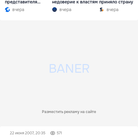
представителя
недоверие к властям
приняло страну в
Южной Осетии
разгар кризиса
вчера
вчера
вчера
Разместить рекламу на сайте
22 июня 2007, 20:35
571