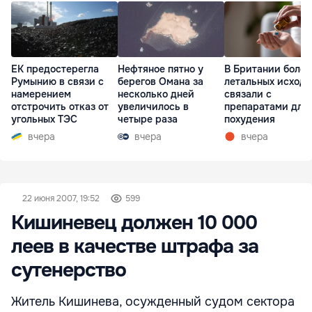
ЕК предостерегла
Нефтяное пятно у
В Британии более
Румынию в связи с
берегов Омана за
летальных исходо
намерением
несколько дней
связали с
отстрочить отказ от
увеличилось в
препаратами для
угольных ТЭС
четыре раза
похудения
вчера
вчера
вчера
22 июня 2007, 19:52
599
Кишиневец должен 10 000
леев в качестве штрафа за
сутенерство
Житель Кишинева, осужденный судом сектора