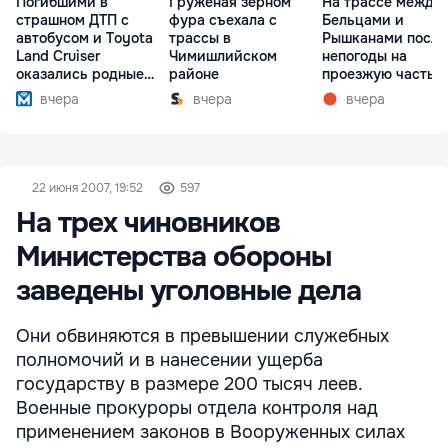
Погибшими в
Гружёная зерном
На трассе между
страшном ДТП с
фура съехала с
Бельцами и
автобусом и Toyota
трассы в
Рышканами после
Land Cruiser
Чимишлийском
непогоды на
оказались родные
районе
проезжую часть
братья
упали деревья
вчера
вчера
вчера
22 июня 2007, 19:52
597
На трех чиновников
Министерства обороны
заведены уголовные дела
Они обвиняются в превышении служебных
полномочий и в нанесении ущерба
государству в размере 200 тысяч леев.
Военные прокуроры отдела контроля над
применением законов в Вооруженных силах